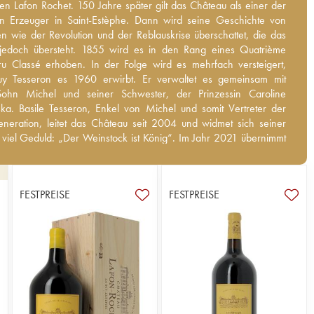
 Lafon Rochet. 150 Jahre später gilt das Château als einer der
 Lafon Rochet. 150 Jahre später gilt das Château als einer der
en Erzeuger in Saint-Estèphe. Dann wird seine Geschichte von
ten Erzeuger in Saint-Estèphe. Dann wird seine Geschichte von
en wie der Revolution und der Reblauskrise überschattet, die das
en wie der Revolution und der Reblauskrise überschattet, die das
edoch übersteht. 1855 wird es in den Rang eines Quatrième Grand
jedoch übersteht. 1855 wird es in den Rang eines Quatrième
é erhoben. In der Folge wird es mehrfach versteigert, bevor Guy
u Classé erhoben. In der Folge wird es mehrfach versteigert,
es 1960 erwirbt. Er verwaltet es gemeinsam mit seinem Sohn
y Tesseron es 1960 erwirbt. Er verwaltet es gemeinsam mit
d seiner Schwester, der Prinzessin Caroline Poniatowska. Basile
ohn Michel und seiner Schwester, der Prinzessin Caroline
 Enkel von Michel und somit Vertreter der neuen Generation, leitet
ka. Basile Tesseron, Enkel von Michel und somit Vertreter der
au seit 2004 und widmet sich seiner Arbeit mit viel Geduld: „Der
neration, leitet das Château seit 2004 und widmet sich seiner
 ist König“. Im Jahr 2021 übernimmt Jacky Lorenzetti, bereits
t viel Geduld: „Der Weinstock ist König“. Im Jahr 2021 übernimmt
 der Châteaus Pédesclaux, d’Issan und Lilian Ladouys, das Weingut.
enzetti, bereits Verwalter der Châteaus Pédesclaux, d’Issan und
douys, das Weingut. Infolgd
FESTPREISE
FESTPREISE