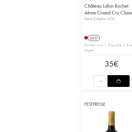
Château Lafon Rochet
4ème Grand Cru Class
Saint-Estèphe AOC
2017
Posten von 1 Flasche | 4 a
Lager
35
€
FESTPREISE