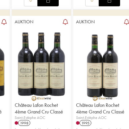
AUKTION
AUKTION
Château Lafon Rochet
Château Lafon Rochet
é
4ème Grand Cru Classé
4ème Grand Cru Classé
Saint-Estèphe AOC
Saint-Estèphe AOC
1998
1995