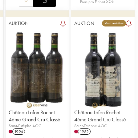
30
€
Preis pro Einheit
AUKTION
AUKTION
Mwst. erstattbar
Château Lafon Rochet
Château Lafon Rochet
4ème Grand Cru Classé
4ème Grand Cru Classé
Saint-Estèphe AOC
Saint-Estèphe AOC
1994
1982