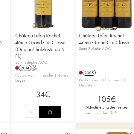
Château Lafon Rochet
Château Lafon Rochet
é
4ème Grand Cru Classé
4ème Grand Cru Classé
6
(Original-holzkiste ab 6
Saint-Estèphe AOC
Fl.)
Saint-Estèphe AOC
2014
T
2005
4
Posten von 1 Flasche | 40 auf
Posten von 3 Flaschen | 0
Lager
Gebote
34
€
105
€
(
Aktualisierung des Preises
)
35
€
Preis pro Einheit