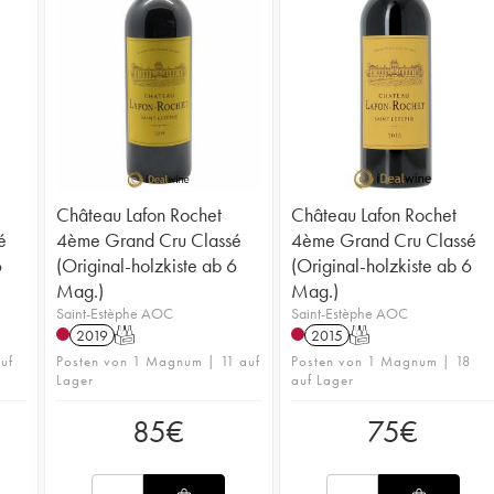
Château Lafon Rochet
Château Lafon Rochet
é
4ème Grand Cru Classé
4ème Grand Cru Classé
6
(Original-holzkiste ab 6
(Original-holzkiste ab 6
Mag.)
Mag.)
Saint-Estèphe AOC
Saint-Estèphe AOC
2019
T
2015
T
uf
Posten von 1 Magnum | 11 auf
Posten von 1 Magnum | 18
Lager
auf Lager
85
€
75
€