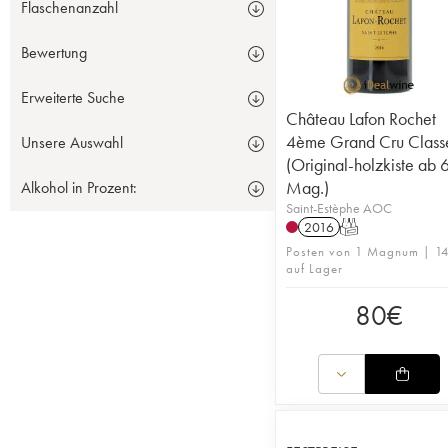
Flaschenanzahl
Bewertung
Erweiterte Suche
Château Lafon Rochet
4ème Grand Cru Class
Unsere Auswahl
(Original-holzkiste ab 
Mag.)
Alkohol in Prozent:
Saint-Estèphe AOC
2016
T
Posten von 1 Magnum | 1
auf Lager
80
€