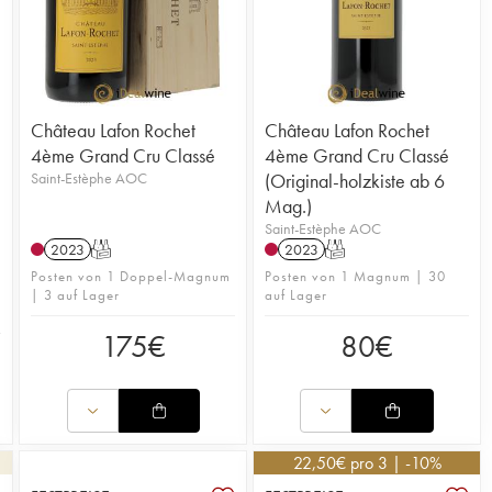
Château Lafon Rochet
Château Lafon Rochet
4ème Grand Cru Classé
4ème Grand Cru Classé
Saint-Estèphe AOC
(Original-holzkiste ab 6
Mag.)
Saint-Estèphe AOC
2023
T
2023
T
Posten von 1 Doppel-Magnum
Posten von 1 Magnum | 30
| 3 auf Lager
auf Lager
175
€
80
€
22,50
€
pro 3 | -10%