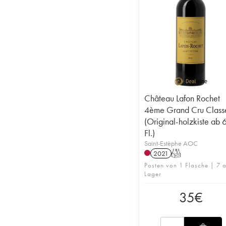
Château Lafon Rochet
4ème Grand Cru Class
(Original-holzkiste ab 
Fl.)
Saint-Estèphe AOC
2021
T
Posten von 1 Flasche | 7 a
Lager
35
€