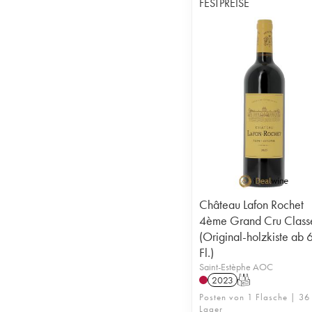
FESTPREISE
Château Lafon Rochet
4ème Grand Cru Class
(Original-holzkiste ab 
Fl.)
Saint-Estèphe AOC
2023
T
Posten von 1 Flasche | 36
Lager