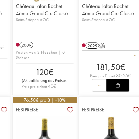
Château Lafon Rochet
Château Lafon Rochet
é
4ème Grand Cru Classé
4ème Grand Cru Classé
Saint-Estèphe AOC
Saint-Estèphe AOC
2009
2025
T
uf
Posten von 3 Flaschen | 0
Gebote
181,50
€
120
€
30,25
€
Preis pro Einheit
(
Aktualisierung des Preises
)
40
€
Preis pro Einheit
76,50
€
pro 3 | -10%
FESTPREISE
FESTPREISE