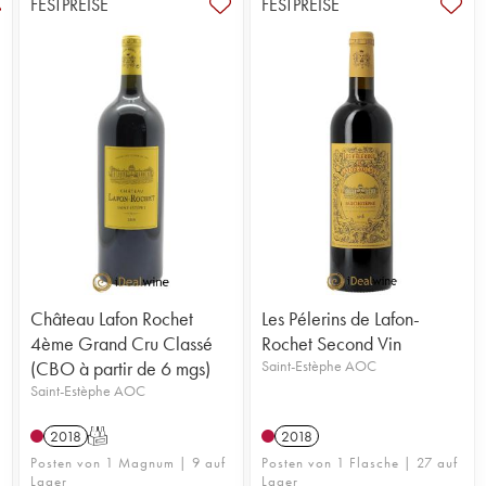
FESTPREISE
FESTPREISE
Château Lafon Rochet
Les Pélerins de Lafon-
4ème Grand Cru Classé
Rochet Second Vin
(CBO à partir de 6 mgs)
Saint-Estèphe AOC
Saint-Estèphe AOC
2018
T
2018
Posten von 1 Magnum | 9 auf
Posten von 1 Flasche | 27 auf
Lager
Lager