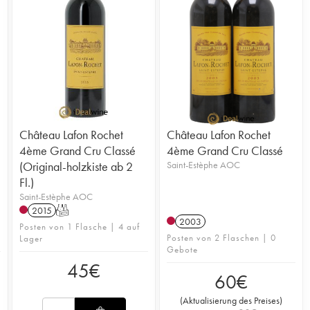
Château Lafon Rochet
Château Lafon Rochet
4ème Grand Cru Classé
4ème Grand Cru Classé
(Original-holzkiste ab 2
Saint-Estèphe AOC
Fl.)
Saint-Estèphe AOC
2015
T
2003
Posten von 1 Flasche | 4 auf
Posten von 2 Flaschen | 0
Lager
Gebote
45
€
60
€
(
Aktualisierung des Preises
)