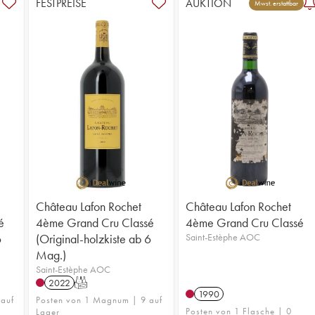
FESTPREISE
AUKTION
Mwst. erstattbar
Château Lafon Rochet
Château Lafon Rochet
é
4ème Grand Cru Classé
4ème Grand Cru Classé
6
(Original-holzkiste ab 6
Saint-Estèphe AOC
Mag.)
Saint-Estèphe AOC
2022
T
1990
 auf
Posten von 1 Magnum | 9 auf
Posten von 1 Flasche | 0
Lager