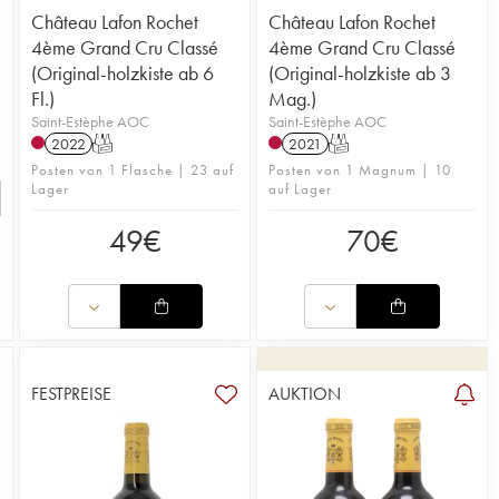
Château Lafon Rochet
Château Lafon Rochet
4ème Grand Cru Classé
4ème Grand Cru Classé
(Original-holzkiste ab 6
(Original-holzkiste ab 3
Fl.)
Mag.)
Saint-Estèphe AOC
Saint-Estèphe AOC
2022
T
2021
T
Posten von 1 Flasche | 23 auf
Posten von 1 Magnum | 10
Lager
auf Lager
49
€
70
€
FESTPREISE
AUKTION