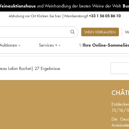
Weinauktionshaus
und
Weinhandlung der besten Weine der Welt:
Bu
Abholung vor Ort
Klicken Sie hier
|
Weinberatung?
+33 1 56 05 86 10
W
WEIN VERKAUFEN
Auktionen
Services +
✨
Ihre Online-Sommeliè
eau Lafon Rochet
|
27 Ergebnisse
CHÂT
Entdecken
15/16/18
Die Gesch
Die Gesc
Antoinett
Antoinett