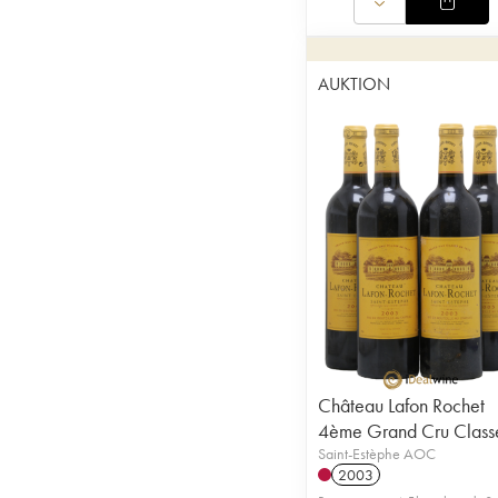
AUKTION
Château Lafon Rochet
4ème Grand Cru Class
Saint-Estèphe AOC
2003