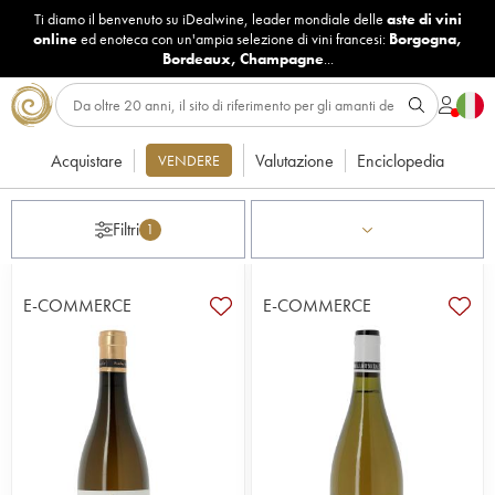
Ti diamo il benvenuto su iDealwine, leader mondiale delle
aste di vini
online
ed enoteca con un'ampia selezione di vini francesi:
Borgogna
,
Bordeaux
,
Champagne
...
Acquistare
Valutazione
Enciclopedia
VENDERE
Filtri
1
E-COMMERCE
E-COMMERCE