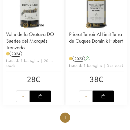
Valle de la Orotava DO
Priorat Terroir Al Limit Terra
Suertes del Marqués
de Cuques Dominik Hubert
Trenzado
2024
2023
A
Lotto di 1 bottiglia | 20 in
stock
Lotto di 1 bottiglia | 3 in stock
28
€
38
€
1