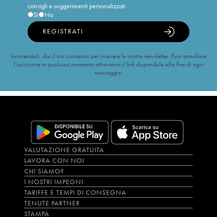
consigli e suggerimenti personalizzati
Sì
No
REGISTRATI
Iscrivendoti, dai il tuo consenso per ricevere le nostre newsletter. Puoi annullare
l’iscrizione in qualsiasi momento attraverso il link disponibile alla fine di ogni
messaggio.
VALUTAZIONE GRATUITA
LAVORA CON NOI
CHI SIAMO?
I NOSTRI IMPEGNI
TARIFFE E TEMPI DI CONSEGNA
TENUTE PARTNER
STAMPA