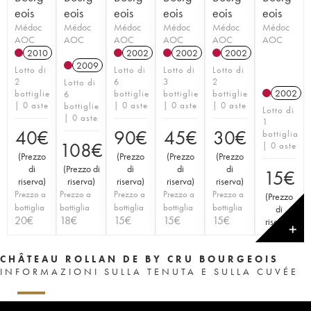
eois
eois
eois
eois
eois
eois
Médoc
Médoc
Médoc
Médoc
Médoc
Médoc
AOC
AOC
AOC
AOC
AOC
AOC
2010
2002
2002
2002
2009
Lotto di
Lotto di
Lotto di
Lotto di
2
6
3
2
Lotto di
2002
bottiglie
bottiglie
bottiglie
bottiglie
6
| 0 aste
| 0 aste
| 0 aste
| 0 aste
bottiglie
Lotto di
| 0 aste
1
40
€
90
€
45
€
30
€
bottiglia
108
€
| 0 aste
(
Prezzo
(
Prezzo
(
Prezzo
(
Prezzo
di
(
Prezzo di
di
di
di
15
€
riserva
)
riserva
)
riserva
)
riserva
)
riserva
)
Prezzo a
Prezzo a
Prezzo a
Prezzo a
Prezzo a
(
Prezzo
bottiglia
bottiglia
bottiglia
bottiglia
bottiglia
di
20
€
18
€
15
€
15
€
15
€
riserva
)
✕
CHÂTEAU ROLLAN DE BY CRU BOURGEOIS
INFORMAZIONI SULLA TENUTA E SULLA CUVÉE