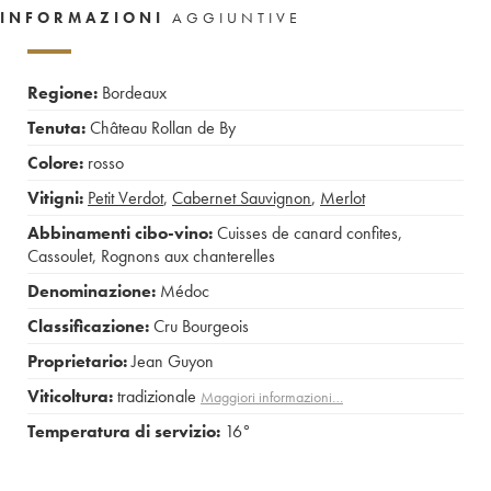
INFORMAZIONI
AGGIUNTIVE
Regione:
Bordeaux
Tenuta:
Château Rollan de By
Colore:
rosso
Vitigni:
Petit Verdot
,
Cabernet Sauvignon
,
Merlot
Abbinamenti cibo-vino:
Cuisses de canard confites
,
Cassoulet
,
Rognons aux chanterelles
Denominazione:
Médoc
Classificazione:
Cru Bourgeois
Proprietario:
Jean Guyon
Viticoltura:
tradizionale
Maggiori informazioni…
Temperatura di servizio:
16°