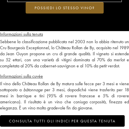
POSSIEDI LO STESSO VINO?
Informazioni sulla tenuta
Sebbene la classificazione pubblicata nel 2003 non lo abbia ritenuto un
Cru Bourgeois Exceptionnel, lo Château Rollan de By, acquisito nel 1989
da Jean Guyon propone un cru di grande qualità. Il vigneto si estende
su 52 ettari, con una varietà di vitigni dominata al 70% da merlot e
completata al 20% da cabernet-sauvignon e al 10% da petit verdot.
Informazioni sulla cuvée
Il vino dello Château Rollan de By matura sulle fecce per 3 mesi e viene
sottoposto a
bâtonnage
per 3 mesi, dopodiché viene trasferito per 18
mesi in barrique e tini (95% di rovere francese e 5% di rovere
americano). Il risultato è un vino che coniuga corposità, finezza ed
eleganza. È un vino molto gradevole fin da giovane.
CONSULTA TUTTI GLI INDICI PER QUESTA TENUTA