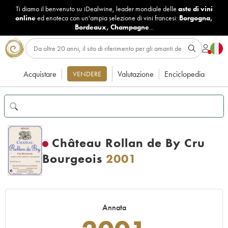
Ti diamo il benvenuto su iDealwine, leader mondiale delle
aste di vini
online
ed enoteca con un'ampia selezione di vini francesi:
Borgogna
,
Bordeaux
,
Champagne
...
Acquistare
Valutazione
Enciclopedia
VENDERE
Château Rollan de By Cru
Bourgeois
2001
Annata