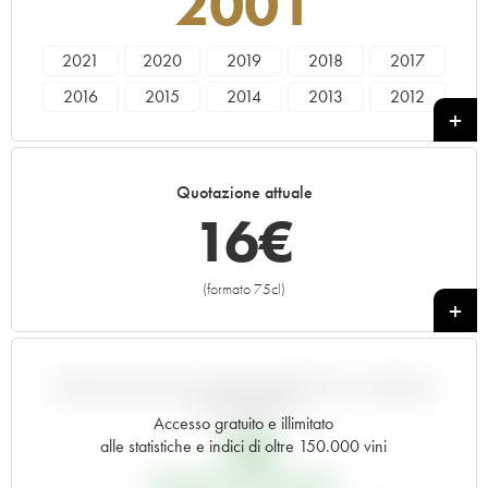
2001
2021
2020
2019
2018
2017
2016
2015
2014
2013
2012
2011
2010
2009
2008
2007
2006
2005
2004
2003
2002
Quotazione attuale
2001
2000
1999
1998
1997
16
€
1996
1995
1991
1990
(formato 75cl)
+
VARIAZIONE DELL'INDICE RISPETTO AL PREZZO
EN PRIMEUR
Accesso gratuito e illimitato
14
€
alle statistiche e indici di oltre 150.000 vini
PREZZO EN PRIMEUR 2001