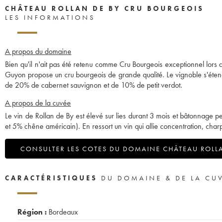
CHÂTEAU ROLLAN DE BY CRU BOURGEOIS
LES INFORMATIONS
A propos du domaine
Bien qu'il n'ait pas été retenu comme Cru Bourgeois exceptionnel lor
Guyon propose un cru bourgeois de grande qualité. Le vignoble s'éte
de 20% de cabernet sauvignon et de 10% de petit verdot.
A propos de la cuvée
Le vin de Rollan de By est élevé sur lies durant 3 mois et bâtonnage 
et 5% chêne américain). En ressort un vin qui allie concentration, charp
CONSULTER LES COTES DU DOMAINE CHÂTEAU ROLL
CARACTÉRISTIQUES
DU DOMAINE & DE LA CU
Région :
Bordeaux