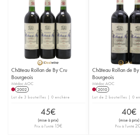
Château Rollan de By Cru
Château Rollan de By
Bourgeois
Bourgeois
Médoc AOC
Médoc AOC
2002
2010
Lot de 3 bouteilles | 0 enchère
Lot de 2 bouteilles | 0 e
45
€
40
€
(
mise à prix
)
(
mise à prix
)
15
€
2
Prix à l'unité
Prix à l'unité