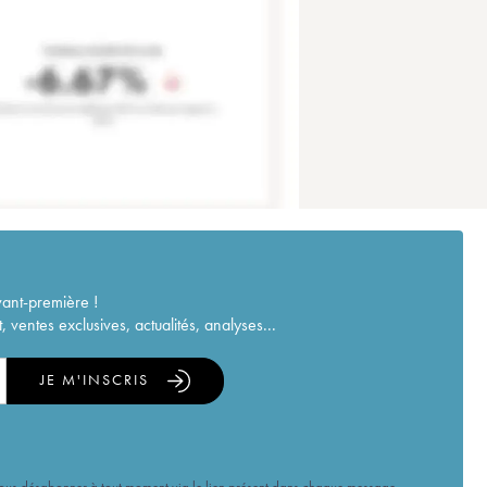
vant-première !
ventes exclusives, actualités, analyses...
JE M'INSCRIS
vous désabonner à tout moment via le lien présent dans chaque message.