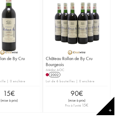
lan de By Cru
Château Rollan de By Cru
Bourgeois
Médoc AOC
2002
eille | 0 enchère
Lot de 6 bouteilles | 0 enchère
15
€
90
€
(
mise à prix
)
(
mise à prix
)
15
€
Prix à l'unité
✕