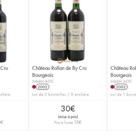
 Cru
Château Rollan de By Cru
Château Rol
Bourgeois
Bourgeois
Médoc AOC
Médoc AOC
2002
2002
nchère
Lot de 2 bouteilles | 0 enchère
Lot de 1 bout
30
€
(
mise à prix
)
0
€
15
€
Prix à l'unité