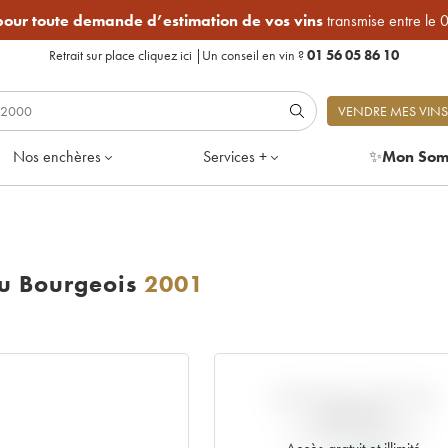
 pour toute demande d’estimation de vos vins
transmise entre le 
Retrait sur place
cliquez ici
|
Un conseil en vin ?
01 56 05 86 10
VENDRE MES VINS
Nos enchères
Services +
✨
Mon Som
u Bourgeois
2001
VARIATION COTE PAR
RAPPORT
AU PRIX PRIMEUR