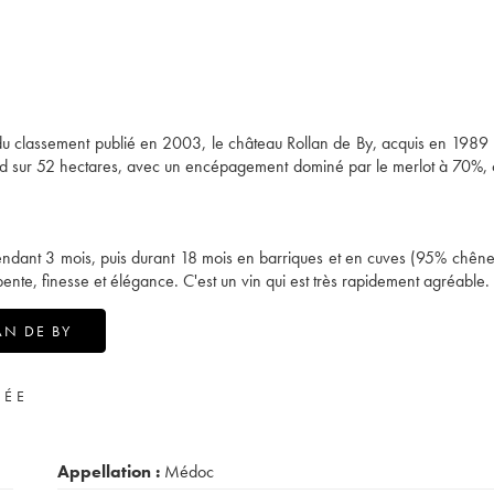
s du classement publié en 2003, le château Rollan de By, acquis en 1989
nd sur 52 hectares, avec un encépagement dominé par le merlot à 70%,
pendant 3 mois, puis durant 18 mois en barriques et en cuves (95% chêne
ente, finesse et élégance. C'est un vin qui est très rapidement agréable.
AN DE BY
VÉE
Appellation :
Médoc