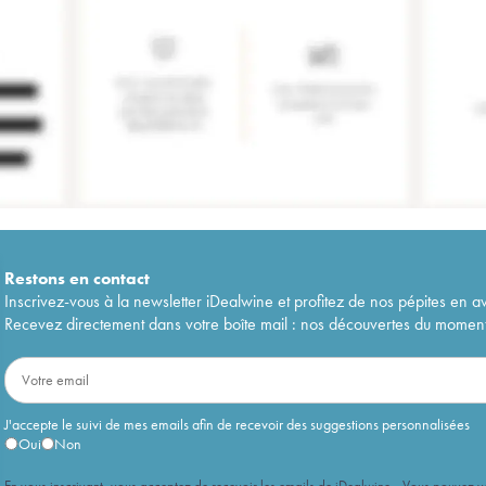
Restons en
contact
Inscrivez-vous à la newsletter iDealwine et profitez de nos pépites en a
Recevez directement dans votre boîte mail : nos découvertes du moment, 
J'accepte le suivi de mes emails afin de recevoir des suggestions personnalisées
Oui
Non
En vous inscrivant, vous acceptez de recevoir les emails de iDealwine. Vous pouvez 