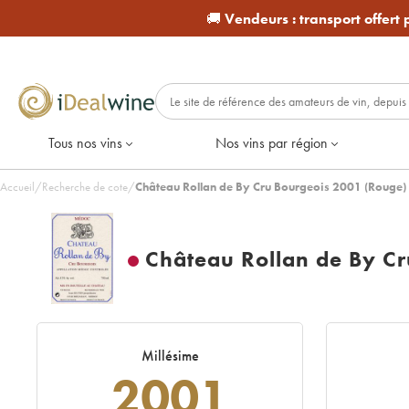
🚚
Vendeurs :
transport offert
Tous nos vins
Nos vins par région
Accueil
/
Recherche de cote
/
Château Rollan de By Cru Bourgeois 2001 (Rouge)
Château Rollan de By Cr
Millésime
2001