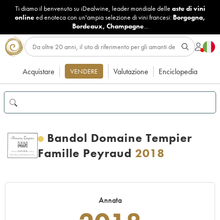
Ti diamo il benvenuto su iDealwine, leader mondiale delle
aste di vini
online
ed enoteca con un'ampia selezione di vini francesi:
Borgogna
,
Bordeaux
,
Champagne
...
Acquistare
Valutazione
Enciclopedia
VENDERE
Bandol Domaine Tempier
Famille Peyraud
2018
Annata