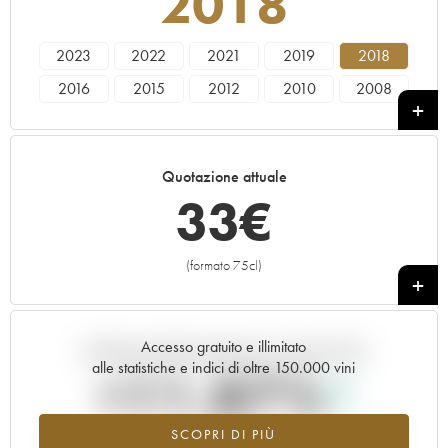
2018
2023
2022
2021
2019
2018
2016
2015
2012
2010
2008
2007
2006
2005
2003
1998
1997
1996
1988
1985
1973
Quotazione attuale
33
€
(formato 75cl)
+
Accesso gratuito e illimitato
Andamento della quotazione in tempo reale
alle statistiche e indici di oltre 150.000 vini
+11.87%
SCOPRI DI PIÙ
Valore in aumento per l'annata 2018 nel 2026 rispetto al 2025