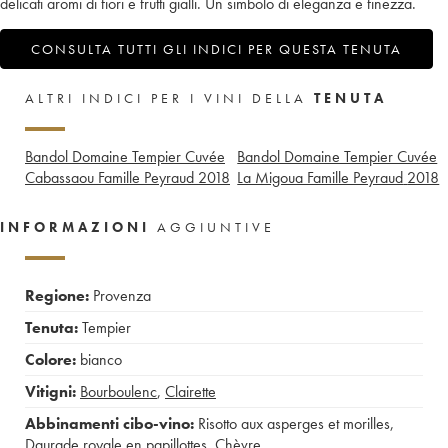
delicati aromi di fiori e frutti gialli. Un simbolo di eleganza e finezza.
CONSULTA TUTTI GLI INDICI PER QUESTA TENUTA
ALTRI INDICI PER I VINI DELLA
TENUTA
Bandol Domaine Tempier Cuvée
Bandol Domaine Tempier Cuvée
Cabassaou Famille Peyraud
2018
La Migoua Famille Peyraud
2018
INFORMAZIONI
AGGIUNTIVE
Regione:
Provenza
Tenuta:
Tempier
Colore:
bianco
Vitigni:
Bourboulenc
,
Clairette
Abbinamenti cibo-vino:
Risotto aux asperges et morilles
,
Daurade royale en papillottes
,
Chèvre