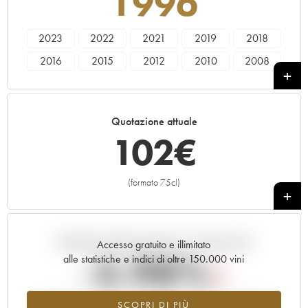
1996
2023
2022
2021
2019
2018
2016
2015
2012
2010
2008
2007
2006
2005
2003
1998
1997
1996
1988
1985
1973
Quotazione attuale
102
€
(formato 75cl)
+
Andamento della quotazione in tempo reale
Accesso gratuito e illimitato
-5.98%
alle statistiche e indici di oltre 150.000 vini
Tendenza al ribasso per il valore dell'annata 1996 nel 2026
SCOPRI DI PIÙ