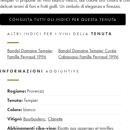
Tempier ci propone un vino bianco fresco, dal colore oro chiaro e con
delicati aromi di fiori e frutti gialli. Un simbolo di eleganza e finezza.
CONSULTA TUTTI GLI INDICI PER QUESTA TENUTA
ALTRI INDICI PER I VINI DELLA
TENUTA
Bandol Domaine Tempier
Bandol Domaine Tempier Cuvée
Famille Peyraud
1996
Cabassaou Famille Peyraud
1996
INFORMAZIONI
AGGIUNTIVE
Regione:
Provenza
Tenuta:
Tempier
Colore:
bianco
Vitigni:
Bourboulenc
,
Clairette
Abbinamenti cibo-vino:
Risotto aux asperges et morilles
,