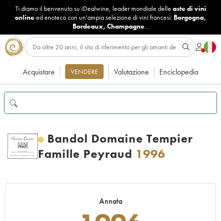
Ti diamo il benvenuto su iDealwine, leader mondiale delle
aste di vini
online
ed enoteca con un'ampia selezione di vini francesi:
Borgogna
,
Bordeaux
,
Champagne
...
Acquistare
Valutazione
Enciclopedia
VENDERE
Bandol Domaine Tempier
Famille Peyraud
1996
Annata