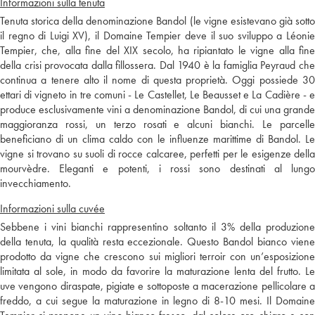
Informazioni sulla tenuta
Tenuta storica della denominazione Bandol (le vigne esistevano già sotto
il regno di Luigi XV), il Domaine Tempier deve il suo sviluppo a Léonie
Tempier, che, alla fine del XIX secolo, ha ripiantato le vigne alla fine
della crisi provocata dalla fillossera. Dal 1940 è la famiglia Peyraud che
continua a tenere alto il nome di questa proprietà. Oggi possiede 30
ettari di vigneto in tre comuni - Le Castellet, Le Beausset e La Cadière - e
produce esclusivamente vini a denominazione Bandol, di cui una grande
maggioranza rossi, un terzo rosati e alcuni bianchi. Le parcelle
beneficiano di un clima caldo con le influenze marittime di Bandol. Le
vigne si trovano su suoli di rocce calcaree, perfetti per le esigenze della
mourvèdre. Eleganti e potenti, i rossi sono destinati al lungo
invecchiamento.
Informazioni sulla cuvée
Sebbene i vini bianchi rappresentino soltanto il 3% della produzione
della tenuta, la qualità resta eccezionale. Questo Bandol bianco viene
prodotto da vigne che crescono sui migliori terroir con un’esposizione
limitata al sole, in modo da favorire la maturazione lenta del frutto. Le
uve vengono diraspate, pigiate e sottoposte a macerazione pellicolare a
freddo, a cui segue la maturazione in legno di 8-10 mesi. Il Domaine