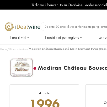
Ti diamo il benvenuto su iDealwine, leader mondia
I nostri vini
I nostri vini per regione
Le nos
Home
/
Ricerca indice
/
Madiran Château Bouscassé Alain Brumont 1996 (Ross
Madiran Château Bousca
Annata
1996
Q