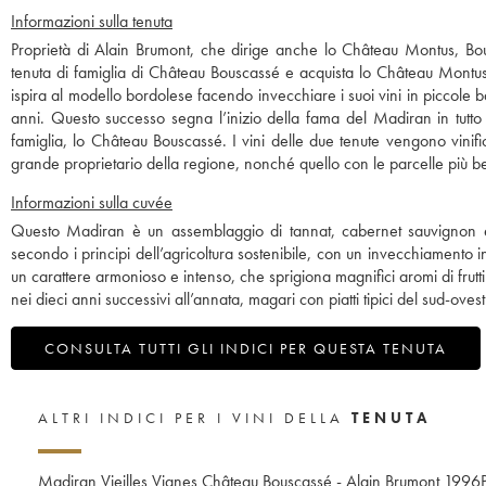
Informazioni sulla tenuta
Proprietà di Alain Brumont, che dirige anche lo Château Montus, Bo
tenuta di famiglia di Château Bouscassé e acquista lo Château Montus. 
ispira al modello bordolese facendo invecchiare i suoi vini in piccole b
anni. Questo successo segna l’inizio della fama del Madiran in tutto
famiglia, lo Château Bouscassé. I vini delle due tenute vengono vinifi
grande proprietario della regione, nonché quello con le parcelle più be
Informazioni sulla cuvée
Questo Madiran è un assemblaggio di tannat, cabernet sauvignon e c
secondo i principi dell’agricoltura sostenibile, con un invecchiamento 
un carattere armonioso e intenso, che sprigiona magnifici aromi di fru
nei dieci anni successivi all’annata, magari con piatti tipici del sud-oves
CONSULTA TUTTI GLI INDICI PER QUESTA TENUTA
ALTRI INDICI PER I VINI DELLA
TENUTA
Madiran Vieilles Vignes Château Bouscassé - Alain Brumont
1996