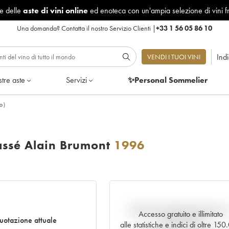
le delle
aste di vini online
ed enoteca con un'ampia selezione di vini f
Una domanda?
Contatta il nostro Servizio Clienti
|
+33 1 56 05 86 10
Ind
VENDI I TUOI VINI
tre aste
Servizi
✨Personal Sommelier
o)
ssé Alain Brumont
1996
Andamento della quotazione i
Accesso gratuito e illimitato
uotazione attuale
tempo reale
alle statistiche e indici di oltre 15