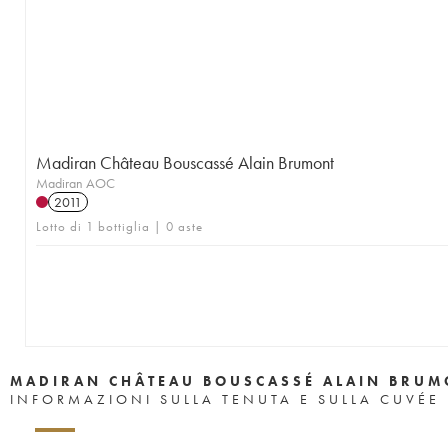
Madiran Château Bouscassé Alain Brumont
Madiran AOC
2011
Lotto di 1 bottiglia | 0 aste
MADIRAN CHÂTEAU BOUSCASSÉ ALAIN BRUM
INFORMAZIONI SULLA TENUTA E SULLA CUVÉE