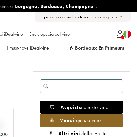
rancesi:
Borgogna
,
Bordeaux
,
Champagne
...
I prezzi sono visualizzati per una consegna in:
ici iDealwine
Enciclopedia del vino
I must-have iDealwine
🍇
Bordeaux En Primeurs
Acquista
questo vino
Vendi
questo vino
n
Altri vini
della tenuta
0.000