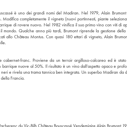
uscassé è uno dei grandi nomi del Madiran. Nel 1979, Alain Brumont 
Modifica completamente il vigneto (nuovi portinnesti, piante selezionate
arrique di rovere nuovo. Nel 1982 vinifica il suo primo vino con viti di a
 il mondo. Qualche anno più tardi, Brumont riprende la gestione della 
cati allo Château Montus. Con quasi 180 ettari di vigneto, Alain Brumont
lle.
abernet-franc. Proviene da un terroir argilloso-calcareo ed è stato
in barrique nuove al 50%. Il risultato è un vino dall’aspetto opaco e prof
tti neri e rivela una trama tannica ben integrata. Un superbo Madiran da 
t della Francia.
Pacherenc du Vic-Bilh Château Bouscassé Vendemiaire Alain Brumont
19