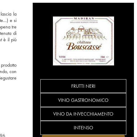
lascia la
...) e si
ppena tre
tenuta di
 è il più
 prodotto
ondo, con
degustare
FRUTTI NERI
VINO GASTRONOMICO
VINO DA INVECCHIAMENTO
INTENSO
96