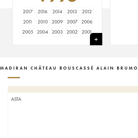
2017
2016
2014
2013
2012
2011
2010
2009
2007
2006
2005
2004
2003
2002
2001
2000
1999
1998
1997
1996
1995
1994
1993
1991
1990
1989
1988
1985
1981
1980
MADIRAN CHÂTEAU BOUSCASSÉ ALAIN BRUMO
1975
1972
ASTA