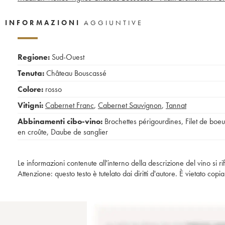
INFORMAZIONI
AGGIUNTIVE
Regione:
Sud-Ouest
Tenuta:
Château Bouscassé
Colore:
rosso
Vitigni:
Cabernet Franc
,
Cabernet Sauvignon
,
Tannat
Abbinamenti cibo-vino:
Brochettes périgourdines
,
Filet de boeu
en croûte
,
Daube de sanglier
Le informazioni contenute all'interno della descrizione del vino si r
Attenzione: questo testo è tutelato dai diritti d'autore. È vietato co