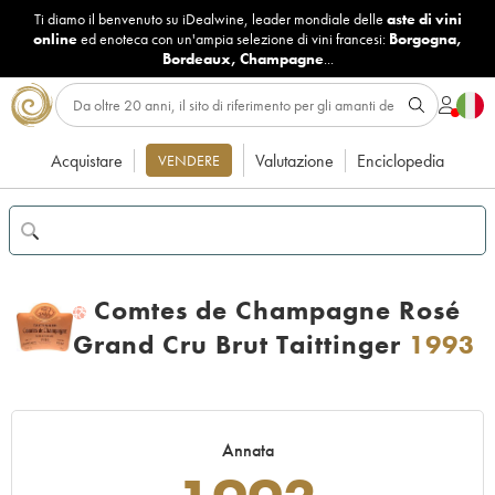
Ti diamo il benvenuto su iDealwine, leader mondiale delle
aste di vini
online
ed enoteca con un'ampia selezione di vini francesi:
Borgogna
,
Bordeaux
,
Champagne
...
Acquistare
Valutazione
Enciclopedia
VENDERE
Comtes de Champagne Rosé
H
Grand Cru Brut Taittinger
1993
Annata