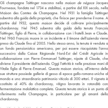
Gli champagne Taittinger nascono nella
maison de négoce
Jacques
Fourneaux, fondata nel 1734 e stabilitasi, a partire dal XIX secolo, nella
Maison des Comtes de Champagne. Nel 1931 la famiglia Taittinger
subentra alla guida della proprietà, che finisce per prenderne il nome. A
partire dal 1932, questa
maison
decide di coltivare principalmente
chardonnay. Nel 1945 subentra alla guida della tenuta François
Taittinger, figlio di Pierre, in collaborazione con i fratelli Jean e Claude.
Nel 1960 François muore in un incidente e il timone dell’azienda viene
preso da Claude fino al 2005. Nello stesso anno, la tenuta è venduta a
un fondo pensionistico americano, per poi essere riacquistata l’anno
successivo dalla Caisse Régionale Nord-Est del Crédit Agricole in
collaborazione con Pierre-Emmanuel Taittinger, nipote di Claude, che
diviene il presidente dell’azienda. Oggi l'attività è nelle preziose mani di
Vitalie figlia di Pierre-Emanuel. Questa maison storica, all'interno delle
sue strutture possiede gallerie di gesso di epoca gallo-romana uniche al
mondo e uno straordinario patrimonio viticolo di 300 ettari. Il vigneto è
costituito al 40% da chardonnay, vitigno lavorato in rotondità con
fermentazione malolattica completa. Questa tenuta storica è un punto di
riferimento nella Champagne, in particolare per gli amanti dello
chardonnay.