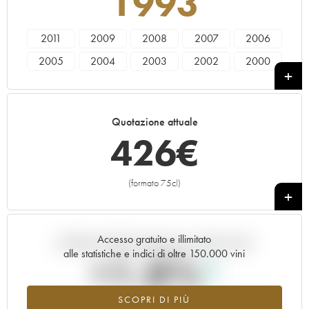
1993
2011
2009
2008
2007
2006
2005
2004
2003
2002
2000
1999
1997
1996
1995
1993
1988
1986
1985
1982
1981
Quotazione attuale
1979
1976
1975
1973
1970
426
€
1966
(formato 75cl)
+
Accesso gratuito e illimitato
Andamento della quotazione in tempo reale
alle statistiche e indici di oltre 150.000 vini
+1.8%
SCOPRI DI PIÙ
Valore in aumento per l'annata 1993 nel 2026 rispetto al 2025