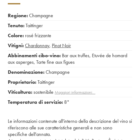
Regione:
Champagne
Tenuta:
Taittinger
Colore:
rosé frizzante
Vitigni:
Chardonnay
,
Pinot Noir
Abbinamenti cibo-vino:
Bar aux truffes
,
Etuvée de homard
aux asperges
,
Tarte fine aux figues
Denominazione:
Champagne
Proprietario:
Taittinger
Viticoltura:
sostenibile
Maggiori informazioni…
Temperatura di servizio:
8°
Le informazioni contenute all'interno della descrizione del vino si
riferiscono alle sue caratteristiche generali e non sono
specifiche dell'annata.