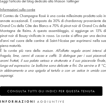
Leggi l’articolo del blog dedicato alla Maison Taittinger
Informazioni sulla cuvée
Il Comtes de Champagne Rosé è una cuvée millesimata prodotta solo in
annate eccezionali. È composto da 30% di chardonnay proveniente da
Grand Cru della Côte des Blancs e 70% di pinot noir di Grand Cru della
Montagne de Reims. A questo assemblaggio, si aggiunge un 15% di
pinot noir di Bouzy vinificato in rosso. La cuvée si affina per una decina
d’anni nel cuore delle cantine di Saint-Nicaise per esprimersi nella sua
piena maturità.
È la cuvée più rara della
maison
. All’olfatto regala aromi intensi d
fragola, lime, cenni di cacao e caffè. Si distingue per i suoi piacevoli
aromi fruttati, il suo palato setoso e strutturato e il suo piacevole finale,
lungo ed espressivo. Le bollicine sono delicate e fini. Da servire a 8 °C,
in abbinamento a una spigola al tartufo o con un astice in umido con
asparagi.
CONSULTA TUTTI GLI INDICI PER QUESTA TENUTA
INFORMAZIONI
AGGIUNTIVE