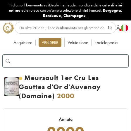
Ti diamo il benvenuto su iDealwine, leader mondiale delle
aste di vini
online
ed enoteca con un'ampia selezione di vini francesi:
Borgogna
,
Bordeaux
,
Champagne
...
Acquistare
Valutazione
Enciclopedia
VENDERE
Meursault 1er Cru Les
Gouttes d'Or d'Auvenay
(Domaine)
2000
Annata