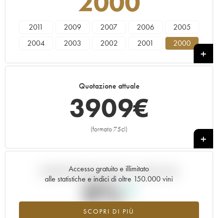
2000
2011
2009
2007
2006
2005
2004
2003
2002
2001
2000
1999
1998
1997
1996
Quotazione attuale
3909
€
(formato 75cl)
+
Accesso gratuito e illimitato
Andamento della quotazione in tempo reale
alle statistiche e indici di oltre 150.000 vini
0%
SCOPRI DI PIÙ
Valore in aumento per l'annata 2000 nel 2026 rispetto al 2025