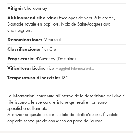
Vitigni:
Chardonnay
Abbinamenti cibo-vino:
Escalopes de veau à la crème
,
Daurade royale en papillote
,
Noix de Saint-Jacques aux
champignons
Denominazione:
Meursault
Classificazione:
1er Cru
Proprietario:
d'Auvenay (Domaine)
Viticoltura:
biodinamico
Maggiori informazioni…
Temperatura di servizio:
13°
Le informazioni contenute all'interno della descrizione del vino si
riferiscono alle sue caratteristiche generali e non sono
specifiche dell'annata.
Attenzione: questo testo è tutelato dai diritti d'autore. È vietato
copiarlo senza previo consenso da parte dell'autore.