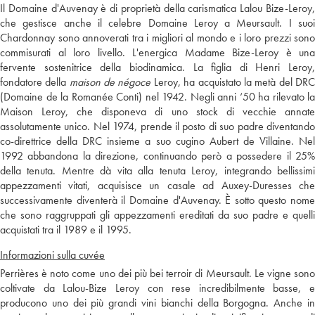
Il Domaine d'Auvenay è di proprietà della carismatica Lalou Bize-Leroy,
che gestisce anche il celebre Domaine Leroy a Meursault. I suoi
Chardonnay sono annoverati tra i migliori al mondo e i loro prezzi sono
commisurati al loro livello. L'energica Madame Bize-Leroy è una
fervente sostenitrice della biodinamica. La figlia di Henri Leroy,
fondatore della
maison de négoce
Leroy, ha acquistato la metà del DR
(Domaine de la Romanée Conti) nel 1942. Negli anni ‘50 ha rilevato la
Maison Leroy, che disponeva di uno stock di vecchie annate
assolutamente unico. Nel 1974, prende il posto di suo padre diventando
co-direttrice della DRC insieme a suo cugino Aubert de Villaine. Nel
1992 abbandona la direzione, continuando però a possedere il 25%
della tenuta. Mentre dà vita alla tenuta Leroy, integrando bellissimi
appezzamenti vitati, acquisisce un casale ad Auxey-Duresses che
successivamente diventerà il Domaine d'Auvenay. È sotto questo nome
che sono raggruppati gli appezzamenti ereditati da suo padre e quelli
acquistati tra il 1989 e il 1995.
Informazioni sulla cuvée
Perrières è noto come uno dei più bei terroir di Meursault. Le vigne sono
coltivate da Lalou-Bize Leroy con rese incredibilmente basse, e
producono uno dei più grandi vini bianchi della Borgogna. Anche in