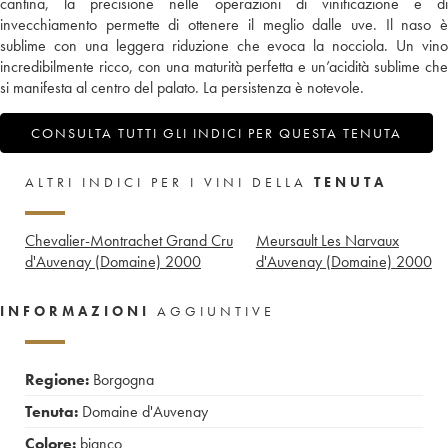
cantina, la precisione nelle operazioni di vinificazione e di
invecchiamento permette di ottenere il meglio dalle uve. Il naso è
sublime con una leggera riduzione che evoca la nocciola. Un vino
incredibilmente ricco, con una maturità perfetta e un’acidità sublime che
si manifesta al centro del palato. La persistenza è notevole.
CONSULTA TUTTI GLI INDICI PER QUESTA TENUTA
ALTRI INDICI PER I VINI DELLA
TENUTA
Chevalier-Montrachet Grand Cru
Meursault Les Narvaux
d'Auvenay (Domaine)
2000
d'Auvenay (Domaine)
2000
INFORMAZIONI
AGGIUNTIVE
Regione:
Borgogna
Tenuta:
Domaine d'Auvenay
Colore:
bianco