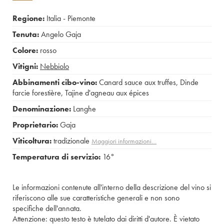
Regione:
Italia - Piemonte
Tenuta:
Angelo Gaja
Colore:
rosso
Vitigni:
Nebbiolo
Abbinamenti cibo-vino:
Canard sauce aux truffes
,
Dinde
farcie forestière
,
Tajine d'agneau aux épices
Denominazione:
Langhe
Proprietario:
Gaja
Viticoltura:
tradizionale
Maggiori informazioni…
Temperatura di servizio:
16°
Le informazioni contenute all'interno della descrizione del vino si
riferiscono alle sue caratteristiche generali e non sono
specifiche dell'annata.
Attenzione: questo testo è tutelato dai diritti d'autore. È vietato