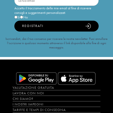
Accetto il tracciamento delle mie email al fine di ricevere
consigli e suggerimenti personalizzati
Sì
No
REGISTRATI
Iscrivendoti, dai il tuo consenso per ricevere le nostre newsletter. Puoi annullare
l’iscrizione in qualsiasi momento attraverso il link disponibile alla fine di ogni
messaggio.
VALUTAZIONE GRATUITA
LAVORA CON NOI
CHI SIAMO?
I NOSTRI IMPEGNI
TARIFFE E TEMPI DI CONSEGNA