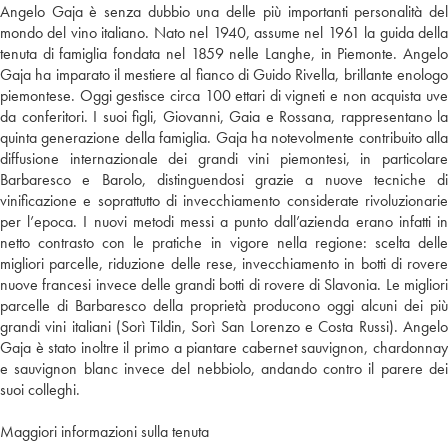
Angelo Gaja è senza dubbio una delle più importanti personalità del
mondo del vino italiano. Nato nel 1940, assume nel 1961 la guida della
tenuta di famiglia fondata nel 1859 nelle Langhe, in Piemonte. Angelo
Gaja ha imparato il mestiere al fianco di Guido Rivella, brillante enologo
piemontese. Oggi gestisce circa 100 ettari di vigneti e non acquista uve
da conferitori. I suoi figli, Giovanni, Gaia e Rossana, rappresentano la
quinta generazione della famiglia. Gaja ha notevolmente contribuito alla
diffusione internazionale dei grandi vini piemontesi, in particolare
Barbaresco e Barolo, distinguendosi grazie a nuove tecniche di
vinificazione e soprattutto di invecchiamento considerate rivoluzionarie
per l’epoca. I nuovi metodi messi a punto dall’azienda erano infatti in
netto contrasto con le pratiche in vigore nella regione: scelta delle
migliori parcelle, riduzione delle rese, invecchiamento in botti di rovere
nuove francesi invece delle grandi botti di rovere di Slavonia. Le migliori
parcelle di Barbaresco della proprietà producono oggi alcuni dei più
grandi vini italiani (Sorì Tildin, Sorì San Lorenzo e Costa Russi). Angelo
Gaja è stato inoltre il primo a piantare cabernet sauvignon, chardonnay
e sauvignon blanc invece del nebbiolo, andando contro il parere dei
suoi colleghi.
Maggiori informazioni sulla tenuta