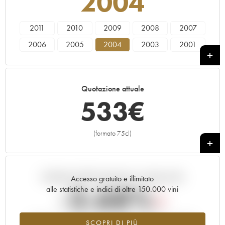
2004
2011
2010
2009
2008
2007
2006
2005
2004
2003
2001
2000
1999
1998
1997
1996
1995
1993
1982
Quotazione attuale
533
€
(formato 75cl)
+
Andamento della quotazione in tempo reale
Accesso gratuito e illimitato
-3.68%
alle statistiche e indici di oltre 150.000 vini
Tendenza al ribasso per il valore dell'annata 2004 nel 2026
SCOPRI DI PIÙ