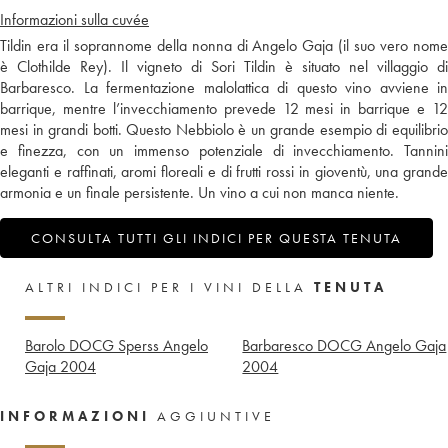
Informazioni sulla cuvée
Tildin era il soprannome della nonna di Angelo Gaja (il suo vero nome
è Clothilde Rey). Il vigneto di Sori Tildin è situato nel villaggio di
Barbaresco. La fermentazione malolattica di questo vino avviene in
barrique, mentre l’invecchiamento prevede 12 mesi in barrique e 12
mesi in grandi botti. Questo Nebbiolo è un grande esempio di equilibrio
e finezza, con un immenso potenziale di invecchiamento. Tannini
eleganti e raffinati, aromi floreali e di frutti rossi in gioventù, una grande
armonia e un finale persistente. Un vino a cui non manca niente.
CONSULTA TUTTI GLI INDICI PER QUESTA TENUTA
ALTRI INDICI PER I VINI DELLA
TENUTA
Barolo DOCG Sperss Angelo
Barbaresco DOCG Angelo Gaja
Gaja
2004
2004
INFORMAZIONI
AGGIUNTIVE