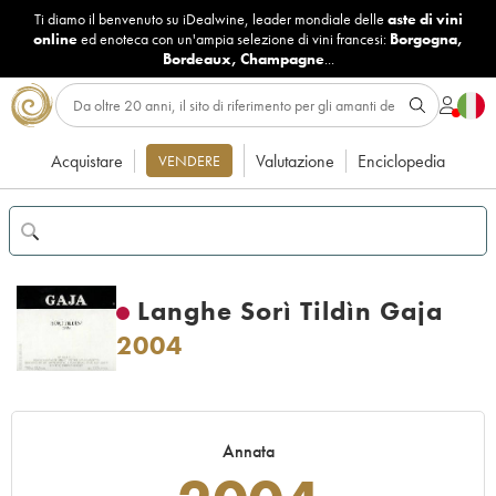
Ti diamo il benvenuto su iDealwine, leader mondiale delle
aste di vini
online
ed enoteca con un'ampia selezione di vini francesi:
Borgogna
,
Bordeaux
,
Champagne
...
Acquistare
Valutazione
Enciclopedia
VENDERE
Langhe Sorì Tildìn Gaja
2004
Annata