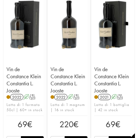
Vin de
Vin de
Vin de
Constance Klein
Constance Klein
Constance Klein
Constantia L.
Constantia L.
Constantia L.
Jooste
Jooste
Jooste
2022
A
T
2022
A
T
2021
A
T
Lotto di 1 formato
Lotto di 1 magnum
Lotto di 1 bottiglia
50cl | 60+ in stock
| 16 in stock
| 42 in stock
69
€
220
€
69
€