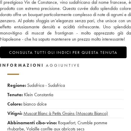
Il prestigioso Vin de Constance, vino sudafricano dal nome francese, è
prodotto con estrema precisione. Questa cuvée dallo splendido colore
dorato offre un bouquet particolarmente complesso di note di agrumi e di
zenzero. Al palato sfoggia un’eleganza senza pari, che unisce con un
effetto entusiasmante densità e acidità rinfrescante. Uno splendido
monovitigno di muscat de frontignan - molto apprezzato già da
Napoleone - che ha saputo mantenere un prezzo molto interessante!
CONSULTA TUTTI GLI INDICI PER QUESTA TENUTA
INFORMAZIONI
AGGIUNTIVE
Regione:
Sudafrica - Sudafrica
Tenuta:
Klein Constantia
Colore:
bianco dolce
Vitigni:
Muscat Blanc à Petits Grains (Moscato Bianco)
Abbinamenti cibo-vino:
Roquefort
,
Crumble pomme
rhubarbe
,
Volaille confite aux abricots secs