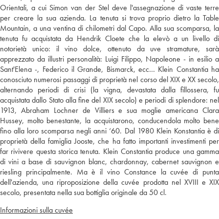
Orientali, a cui Simon van der Stel deve l'assegnazione di vaste terre
per creare la sua azienda. La tenuta si trova proprio dietro la Table
Mountain, a una ventina di chilometri dal Capo. Alla sua scomparsa, la
tenuta fu acquistata da Hendrik Cloete che la elevò a un livello di
notorietà unico: il vino dolce, ottenuto da uve stramature, sarà
apprezzato da illustri personalità: Luigi Filippo, Napoleone - in esilio a
Sant'Elena -, Federico il Grande, Bismarck, ecc… Klein Constantia ha
conosciuto numerosi passaggi di proprietà nel corso del XIX e XX secolo,
alternando periodi di crisi (la vigna, devastata dalla fillossera, fu
acquistata dallo Stato alla fine del XIX secolo) e periodi di splendore: nel
1913, Abraham Lochner de Villiers e sua moglie americana Clara
Hussey, molto benestante, la acquistarono, conducendola molto bene
fino alla loro scomparsa negli anni ‘60. Dal 1980 Klein Konstantia è di
proprietà della famiglia Jooste, che ha fatto importanti investimenti per
far rivivere questa storica tenuta. Klein Constantia produce una gamma
di vini a base di sauvignon blanc, chardonnay, cabernet sauvignon e
riesling principalmente. Ma è il vino Constance la cuvée di punta
dell'azienda, una riproposizione della cuvée prodotta nel XVIII e XIX
secolo, presentata nella sua bottiglia originale da 50 cl.
Informazioni sulla cuvée