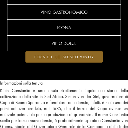
VINO GASTRONOMICO
ICONA
VINO DOLCE
POSSIEDI LO STESSO VINO?
Informazioni sulla tenuta
Klein Constantia è una tenuta strettamente legata alla storia della
coltivazione della vite in Sud Africa. Simon van der Stel, governatore di
Capo di Buona Speranza e fondatore della tenuta, infatti, è stato uno dei
primi ad aver creduto, nel 1685, che il terroir del Capo avesse un
notevole potenziale per la produzione di grandi vini. Il nome Constantia
scelto per la sua nuova tenuta, è probabilmente ispirato a Constantia van
Goens, nipote del Governatore Generale della Compagnia delle Indie