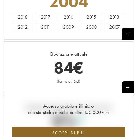
2004
2018
2017
2016
2015
2013
2012
2011
2009
2008
2007
2006
2005
2004
2002
2001
2000
1999
1998
1997
1996
Quotazione attuale
1995
1994
1993
1992
1991
84
€
1990
1989
1988
1987
(formato 75cl)
+
Accesso gratuito e illimitato
Andamento della quotazione in tempo reale
alle statistiche e indici di oltre 150.000 vini
0%
SCOPRI DI PIÙ
Valore in aumento per l'annata 2004 nel 2026 rispetto al 2025