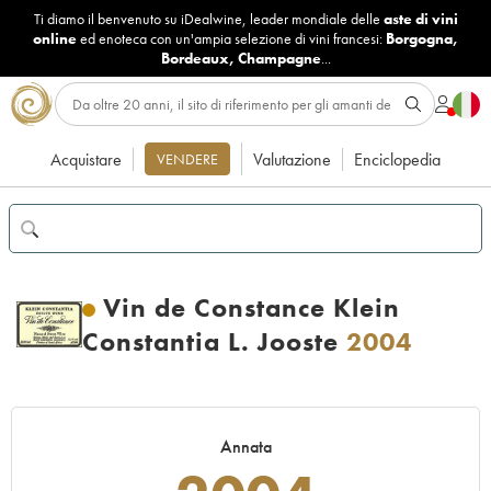
Ti diamo il benvenuto su iDealwine, leader mondiale delle
aste di vini
online
ed enoteca con un'ampia selezione di vini francesi:
Borgogna
,
Bordeaux
,
Champagne
...
Acquistare
Valutazione
Enciclopedia
VENDERE
Vin de Constance Klein
Constantia L. Jooste
2004
Annata