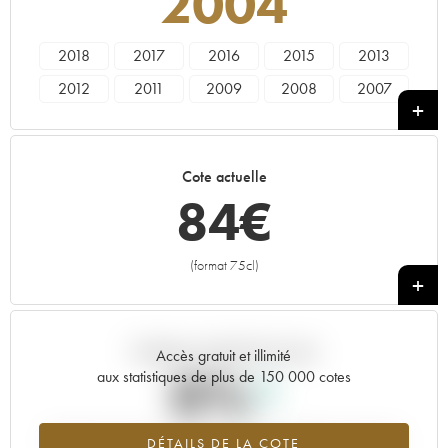
2004
2018
2017
2016
2015
2013
2012
2011
2009
2008
2007
2006
2005
2004
2002
2001
2000
1999
1998
1997
1996
Cote actuelle
1995
1994
1993
1992
1991
84
€
1990
1989
1988
1987
(format 75cl)
+
Tendance actuelle de la cote
Accès gratuit et illimité
0%
aux statistiques de plus de 150 000 cotes
Tendance à la hausse du millésime 2004 en 2026 par rapport à
DÉTAILS DE LA COTE