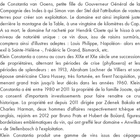
de Constantia van Goens, petite fille du Gouverneur Général de la
Compagnie des Indes à qui Simon van der Stel doit l'attribution de vastes
terres pour créer son exploitation. Le domaine est ainsi implanté juste
derrière la montagne de la Table, à une vingtaine de kilomètres du Cap.
A sa mort, le domaine fut racheté par Hendrik Cloete qui le hissa à un
niveau de notoriété unique : ce vin doux, issu de raisins surmûris,
comptera ainsi d'illustres adeptes : Louis Philippe, Napoléon- alors en
exil à Sainte-Hélène -, Frédéric le Grand, Bismarck, etc.
Klein Constantia a connu au cours des XIXe et XXe siècle une succession
de propriétaires, alternant les périodes de crise (phylloxera) et les
périodes de splendeurs : en 1913, Abraham Lochner de Villiers et son
épouse américaine Clara Hussey, très fortunée, en firent l'acquisition, y
menant grand train jusqu'à leur décès dans les années 1960. Klein
Constantia a été entre 1980 et 2011 la propriété de la famille Jooste, qui
a consenti d'importants investissements pour faire renaître ce cru
historique. La propriété est depuis 2011 dirigée par Zdenek Bakala et
Charles Harman, deux hommes d'affaires respectivement tchèque et
anglais, rejoints en 2012 par Bruno Prats et Hubert de Boüard, figures
bordelaises emblématiques du vin, qui ont greffé leur domaine « Anwilka
» de Stellenbosch à l'exploitation.
Klein Constantia produit une gamme de vins issus des cépages