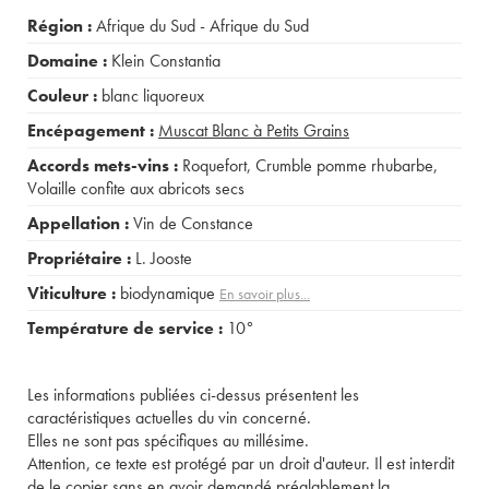
Région :
Afrique du Sud - Afrique du Sud
Domaine :
Klein Constantia
Couleur :
blanc liquoreux
Encépagement :
Muscat Blanc à Petits Grains
Accords mets-vins :
Roquefort
,
Crumble pomme rhubarbe
,
Volaille confite aux abricots secs
Appellation :
Vin de Constance
Propriétaire :
L. Jooste
Viticulture :
biodynamique
En savoir plus...
Température de service :
10°
Les informations publiées ci-dessus présentent les
caractéristiques actuelles du vin concerné.
Elles ne sont pas spécifiques au millésime.
Attention, ce texte est protégé par un droit d'auteur. Il est interdit
de le copier sans en avoir demandé préalablement la