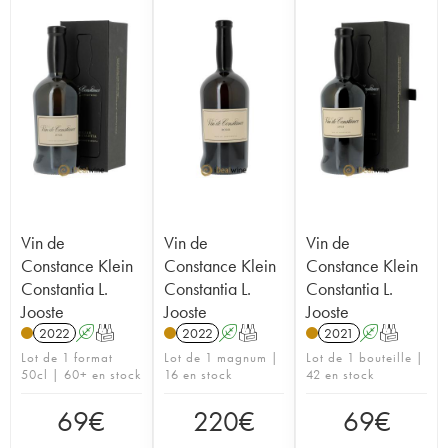
Vin de
Vin de
Vin de
Constance Klein
Constance Klein
Constance Klein
Constantia L.
Constantia L.
Constantia L.
Jooste
Jooste
Jooste
2022
A
T
2022
A
T
2021
A
T
Lot de 1 format
Lot de 1 magnum |
Lot de 1 bouteille |
50cl | 60+ en stock
16 en stock
42 en stock
69
€
220
€
69
€