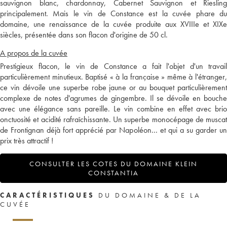
sauvignon blanc, chardonnay, Cabernet Sauvignon et Riesling
principalement. Mais le vin de Constance est la cuvée phare du
domaine, une renaissance de la cuvée produite aux XVIIIe et XIXe
siècles, présentée dans son flacon d'origine de 50 cl.
A propos de la cuvée
Prestigieux flacon, le vin de Constance a fait l'objet d'un travail
particulièrement minutieux. Baptisé « à la française » même à l'étranger,
ce vin dévoile une superbe robe jaune or au bouquet particulièrement
complexe de notes d'agrumes de gingembre. Il se dévoile en bouche
avec une élégance sans pareille. Le vin combine en effet avec brio
onctuosité et acidité rafraîchissante. Un superbe monocépage de muscat
de Frontignan déjà fort apprécié par Napoléon... et qui a su garder un
prix très attractif !
CONSULTER LES COTES DU DOMAINE KLEIN
CONSTANTIA
CARACTÉRISTIQUES
DU DOMAINE & DE LA
CUVÉE