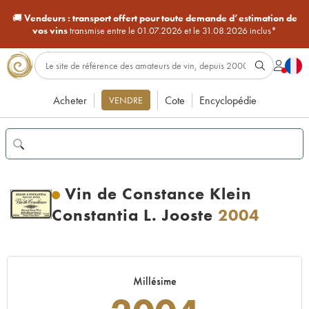
🚚
Vendeurs :
transport offert pour toute demande d’estimation de
vos vins
transmise entre le 01.07.2026 et le 31.08.2026 inclus*
Acheter
Cote
Encyclopédie
VENDRE
Vin de Constance Klein
Constantia L. Jooste
2004
Millésime