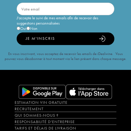
J'accepte le suivi de mes emails afin de recevoir des
suggestions personnalisées
Oui
Non
JE M'INSCRIS
En vous inscrivant, vous acceptez de recevoir les emails de iDealwine. Vous
pouvez vous désabonner à tout moment via le lien présent dans chaque message.
ESTIMATION VIN GRATUITE
RECRUTEMENT
QUI SOMMES-NOUS ?
RESPONSABILITÉ D'ENTREPRISE
TARIFS ET DÉLAIS DE LIVRAISON