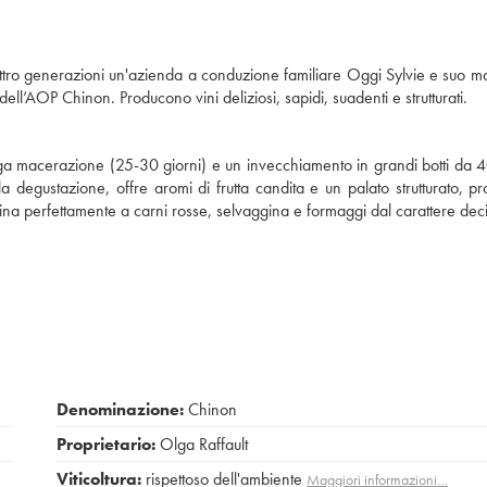
ttro generazioni un'azienda a conduzione familiare Oggi Sylvie e suo mar
 dell’AOP Chinon. Producono vini deliziosi, sapidi, suadenti e strutturati.
unga macerazione (25-30 giorni) e un invecchiamento in grandi botti da 
 degustazione, offre aromi di frutta candita e un palato strutturato, p
ina perfettamente a carni rosse, selvaggina e formaggi dal carattere dec
Denominazione:
Chinon
Proprietario:
Olga Raffault
Viticoltura:
rispettoso dell'ambiente
Maggiori informazioni…