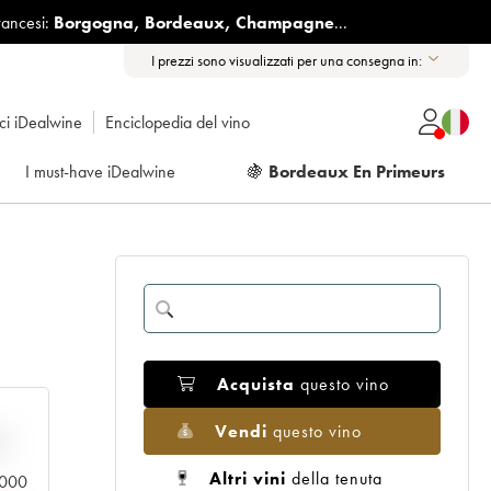
rancesi:
Borgogna
,
Bordeaux
,
Champagne
...
I prezzi sono visualizzati per una consegna in:
ici iDealwine
Enciclopedia del vino
I must-have iDealwine
🍇
Bordeaux En Primeurs
Acquista
questo vino
Vendi
questo vino
n
Altri vini
della tenuta
0.000