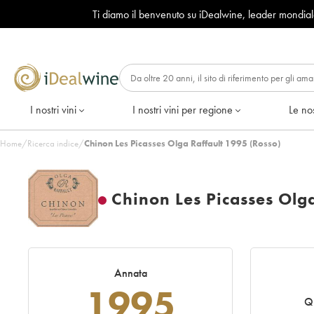
Ti diamo il benvenuto su iDealwine, leader mondia
I nostri vini
I nostri vini per regione
Le nos
Home
/
Ricerca indice
/
Chinon Les Picasses Olga Raffault 1995 (Rosso)
Chinon Les Picasses Olga
Annata
1995
Q