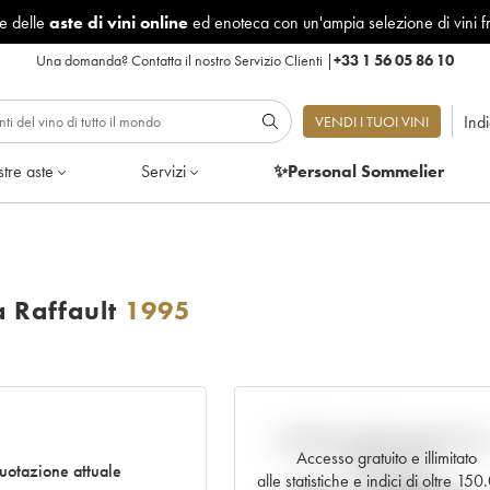
le delle
aste di vini online
ed enoteca con un'ampia selezione di vini f
Una domanda?
Contatta il nostro Servizio Clienti
|
+33 1 56 05 86 10
Ind
VENDI I TUOI VINI
tre aste
Servizi
✨Personal Sommelier
 Raffault
1995
Andamento della quotazione i
Accesso gratuito e illimitato
tempo reale
uotazione attuale
alle statistiche e indici di oltre 15