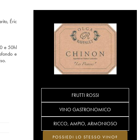
ito, Éric
40 e 50hl
rofondo e
iso.
FRUTTI ROSSI
VINO GASTRONOMICO
RICCO, AMPIO, ARMONIOSO
POSSIEDI LO STESSO VINO?