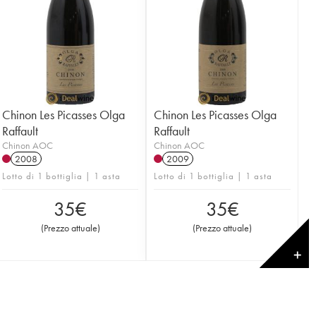
Chinon Les Picasses Olga
Chinon Les Picasses Olga
Raffault
Raffault
Chinon AOC
Chinon AOC
2008
2009
Lotto di 1 bottiglia | 1 asta
Lotto di 1 bottiglia | 1 asta
35
€
35
€
(
Prezzo attuale
)
(
Prezzo attuale
)
✕