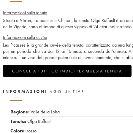
Informazioni sulla tenuta
Situata a Véron, tra Saumur e Chinon, la tenuta Olga Raffault è da qua
de la Vigerie, sono al timone di questo vigneto di 24 ettari nel territorio
Informazioni sulla cuvée
Les Picasses è la grande cuvée della tenuta, caratterizzata da una l
per un periodo che va dai 12 ai 16 mesi, a seconda dell'annata. Alla
intenso. È un vino dal grande potenziale di invecchiamento, che si abb
CONSULTA TUTTI GLI INDICI PER QUESTA TENUTA
INFORMAZIONI
AGGIUNTIVE
Regione:
Valle della Loira
Tenuta:
Olga Raffault
Colore:
rosso