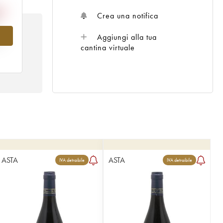
Crea una notifica
Aggiungi alla tua
al
cantina virtuale
ASTA
ASTA
IVA detraibile
IVA detraibile