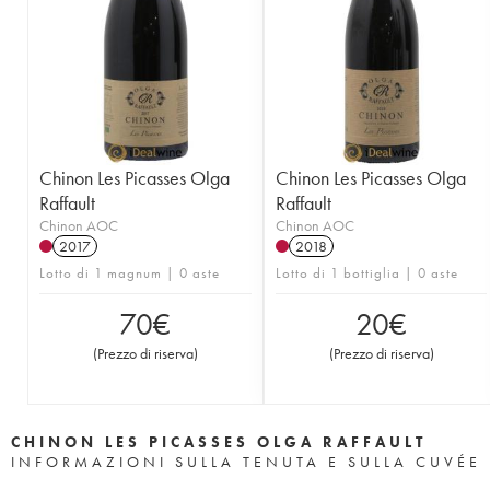
Chinon Les Picasses Olga
Chinon Les Picasses Olga
Raffault
Raffault
Chinon AOC
Chinon AOC
2017
2018
Lotto di 1 magnum | 0 aste
Lotto di 1 bottiglia | 0 aste
70
€
20
€
(
Prezzo di riserva
)
(
Prezzo di riserva
)
CHINON LES PICASSES OLGA RAFFAULT
INFORMAZIONI SULLA TENUTA E SULLA CUVÉE