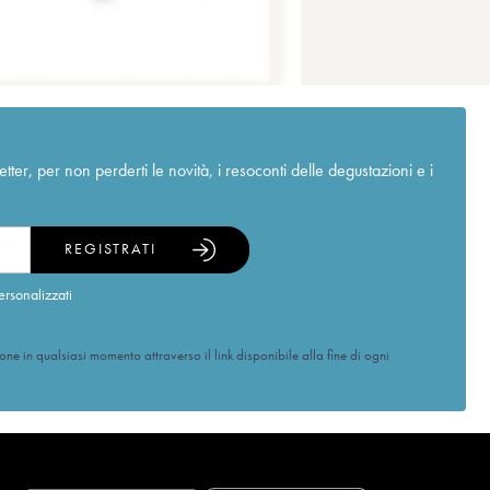
r, per non perderti le novità, i resoconti delle degustazioni e i
REGISTRATI
ersonalizzati
ione in qualsiasi momento attraverso il link disponibile alla fine di ogni