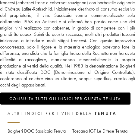
francesi (cabernet franc e cabernet sauvignon) con barbatelle originarie
di Château Lafite-Rothschild. Inizialmente destinato al consumo esclusivo
del proprietario, il vino Sassicaia venne commercializzato solo
dall'annata 1968 da Antinori e si affermò ben presto come uno dei
migliori vini realizzato con cabernet, in grado di competere con i più
grandi Bordeaux. Spinti da questo successo, molti altri produttori toscani
iniziarono a introdurre molti vitigni francesi. Con questa improvvisa
concorrenza, solo il rigore e la maestria enologica potevano fare la
differenza, una sfida che la famiglia Incisa della Rochetta non ha avuto
difficoltà a raccogliere, mantenendo immancabilmente la propria
produzione ai vertici della qualità. Nel 1983 la denominazione Bolgheri
è stata classificata DOC (Denominazione di Origine Controllata),
conferendo al celebre vino un ulteriore, seppur superfluo, credito agli
occhi degli appassionati.
CONSULTA TUTTI GLI INDICI PER QUESTA TENUTA
ALTRI INDICI PER I VINI DELLA
TENUTA
Bolgheri DOC Sassicaia Tenuta
Toscana IGT Le Difese Tenuta