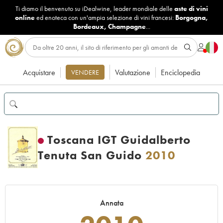
Ti diamo il benvenuto su iDealwine, leader mondiale delle
aste di vini
online
ed enoteca con un'ampia selezione di vini francesi:
Borgogna
,
Bordeaux
,
Champagne
...
Acquistare
Valutazione
Enciclopedia
VENDERE
Toscana IGT Guidalberto
Tenuta San Guido
2010
Annata