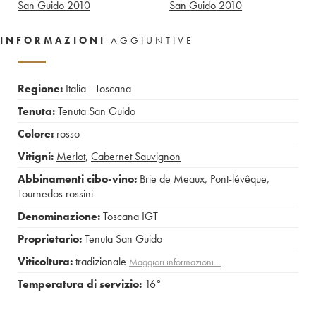
San Guido
2010
San Guido
2010
INFORMAZIONI
AGGIUNTIVE
Regione:
Italia - Toscana
Tenuta:
Tenuta San Guido
Colore:
rosso
Vitigni:
Merlot
,
Cabernet Sauvignon
Abbinamenti cibo-vino:
Brie de Meaux
,
Pont-lévêque
,
Tournedos rossini
Denominazione:
Toscana IGT
Proprietario:
Tenuta San Guido
Viticoltura:
tradizionale
Maggiori informazioni…
Temperatura di servizio:
16°