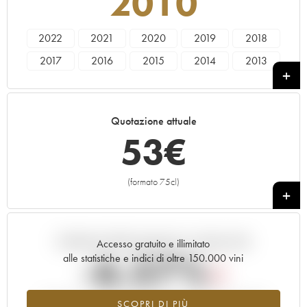
2010
2022
2021
2020
2019
2018
2017
2016
2015
2014
2013
2012
2011
2010
2008
2007
2006
2005
2004
2003
2002
Quotazione attuale
2001
2000
53
€
(formato 75cl)
+
Andamento della quotazione in tempo reale
Accesso gratuito e illimitato
-6.57%
alle statistiche e indici di oltre 150.000 vini
Tendenza al ribasso per il valore dell'annata 2010 nel 2026
SCOPRI DI PIÙ