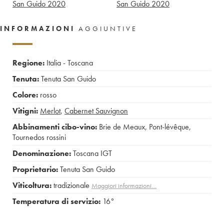
San Guido
2020
San Guido
2020
INFORMAZIONI
AGGIUNTIVE
Regione:
Italia - Toscana
Tenuta:
Tenuta San Guido
Colore:
rosso
Vitigni:
Merlot
,
Cabernet Sauvignon
Abbinamenti cibo-vino:
Brie de Meaux
,
Pont-lévêque
,
Tournedos rossini
Denominazione:
Toscana IGT
Proprietario:
Tenuta San Guido
Viticoltura:
tradizionale
Maggiori informazioni…
Temperatura di servizio:
16°