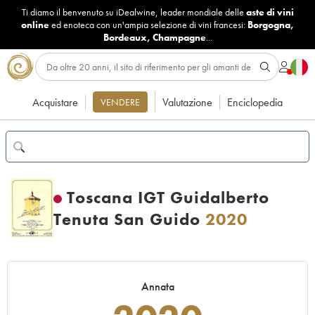
Ti diamo il benvenuto su iDealwine, leader mondiale delle
aste di vini
online
ed enoteca con un'ampia selezione di vini francesi:
Borgogna
,
Bordeaux
,
Champagne
...
Acquistare
Valutazione
Enciclopedia
VENDERE
Toscana IGT Guidalberto
Tenuta San Guido
2020
Annata