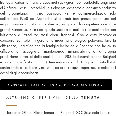
francesi (cabernet franc e cabernet sauvignon) con barbatelle originarie
di Château Lafite-Rothschild. Inizialmente destinato al consumo esclusivo
del proprietario, il vino Sassicaia venne commercializzato solo
dall'annata 1968 da Antinori e si affermò ben presto come uno dei
migliori vini realizzato con cabernet, in grado di competere con i più
grandi Bordeaux. Spinti da questo successo, molti altri produttori toscani
iniziarono a introdurre molti vitigni francesi. Con questa improvvisa
concorrenza, solo il rigore e la maestria enologica potevano fare la
differenza, una sfida che la famiglia Incisa della Rochetta non ha avuto
difficoltà a raccogliere, mantenendo immancabilmente la propria
produzione ai vertici della qualità. Nel 1983 la denominazione Bolgheri
è stata classificata DOC (Denominazione di Origine Controllata),
conferendo al celebre vino un ulteriore, seppur superfluo, credito agli
occhi degli appassionati.
CONSULTA TUTTI GLI INDICI PER QUESTA TENUTA
ALTRI INDICI PER I VINI DELLA
TENUTA
Toscana IGT Le Difese Tenuta
Bolgheri DOC Sassicaia Tenuta