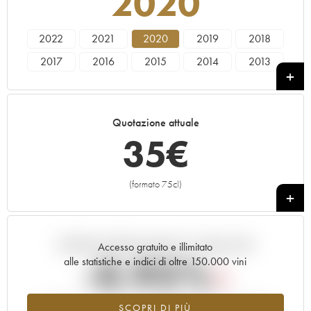
2020
2022
2021
2020
2019
2018
2017
2016
2015
2014
2013
2012
2011
2010
2008
2007
2006
2005
2004
2003
2002
Quotazione attuale
2001
2000
35
€
(formato 75cl)
+
Andamento della quotazione in tempo reale
Accesso gratuito e illimitato
-0.95%
alle statistiche e indici di oltre 150.000 vini
Tendenza al ribasso per il valore dell'annata 2020 nel 2026
SCOPRI DI PIÙ