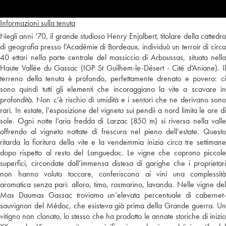
Informazioni sulla tenuta
Negli anni ’70, il grande studioso Henry Enjalbert, titolare della cattedra
di geografia presso l’Académie di Bordeaux, individuò un terroir di circa
40 ettari nella parte centrale del massiccio di Arboussas, situato nella
Haute Vallée du Gassac (IGP St Guilhem-le-Désert - Cité d’Aniane). Il
terreno della tenuta è profondo, perfettamente drenato e povero: ci
sono quindi tutti gli elementi che incoraggiano la vite a scavare in
profondità. Non c’è rischio di umidità e i sentori che ne derivano sono
rari. In estate, l’esposizione del vigneto sui pendii a nord limita le ore di
sole. Ogni notte l’aria fredda di Larzac (850 m) si riversa nella valle
offrendo al vigneto nottate di frescura nel pieno dell’estate. Questo
ritarda la fioritura della vite e la vendemmia inizia circa tre settimane
dopo rispetto al resto del Languedoc. Le vigne che coprono piccole
superfici, circondate dall’immensa distesa di garighe che i proprietari
non hanno voluto toccare, conferiscono ai vini una complessità
aromatica senza pari: alloro, timo, rosmarino, lavanda. Nelle vigne del
Mas Daumas Gassac troviamo un’elevata percentuale di cabernet-
sauvignon del Médoc, che esisteva già prima della Grande guerra. Un
vitigno non clonato, lo stesso che ha prodotto le annate storiche di inizio