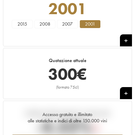
2001
2015
2008
2007
2001
Quotazione attuale
300
€
(formato 75cl)
+
Andamento della quotazione in tempo reale
Accesso gratuito e illimitato
-4.53%
alle statistiche e indici di oltre 150.000 vini