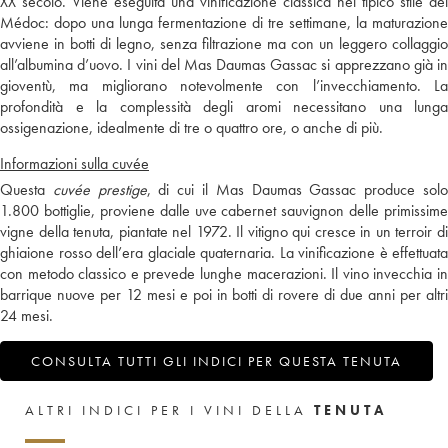
XX secolo. Viene eseguita una vinificazione classica nel tipico stile del
Médoc: dopo una lunga fermentazione di tre settimane, la maturazione
avviene in botti di legno, senza filtrazione ma con un leggero collaggio
all’albumina d’uovo. I vini del Mas Daumas Gassac si apprezzano già in
gioventù, ma migliorano notevolmente con l’invecchiamento. La
profondità e la complessità degli aromi necessitano una lunga
ossigenazione, idealmente di tre o quattro ore, o anche di più.
Informazioni sulla cuvée
Questa
cuvée prestige
, di cui il Mas Daumas Gassac produce sol
1.800 bottiglie, proviene dalle uve cabernet sauvignon delle primissime
vigne della tenuta, piantate nel 1972. Il vitigno qui cresce in un terroir di
ghiaione rosso dell’era glaciale quaternaria. La vinificazione è effettuata
con metodo classico e prevede lunghe macerazioni. Il vino invecchia in
barrique nuove per 12 mesi e poi in botti di rovere di due anni per altri
24 mesi.
CONSULTA TUTTI GLI INDICI PER QUESTA TENUTA
ALTRI INDICI PER I VINI DELLA
TENUTA