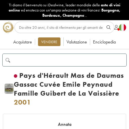
Ti diamo il benvenuto su iDealwine, leader mondiale delle
aste di vini
online
ed enoteca con un'ampia selezione di vini francesi:
Borgogna
,
Bordeaux
,
Champagne
...
Acquistare
Valutazione
Enciclopedia
VENDERE
Pays d'Hérault Mas de Daumas
Gassac Cuvée Emile Peynaud
Famille Guibert de La Vaissière
2001
Annata