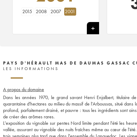
2015
2008
2007
2001
PAYS D'HÉRAULT MAS DE DAUMAS GASSAC CU
LES INFORMATIONS
A propos du domaine
Dans les années 1970, le grand savant Henri Enjalbert, titulaire de
quarantaine d'hectares au milieu du massif de l'Arboussas, situé dans 
profond, parfaitement drainé, et pauvre : tous les ingrédients sont ains
de créer des arômes rares.
L'exposition du vignoble sur pentes Nord limite pendant l'été les heur
vallée, assurant au vignoble des nuits fraîches même au cœur de l'été.
trois semaines plus tard que dans l'ensemble du Languedoc. Les vignes