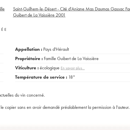
lle
Saint-Guilhem-le-Désert - Cité d'Aniane Mas Daumas Gassac Fam
Guibert de La Vaissière
2001
VÉE
Appellation :
Pays d'Hérault
Propriétaire :
Famille Guibert de La Vaissière
Viticulture :
écologique
En savoir plus...
Température de service :
18°
actuelles du vin concerné.
t de le copier sans en avoir demandé préalablement la permission à l'auteur.