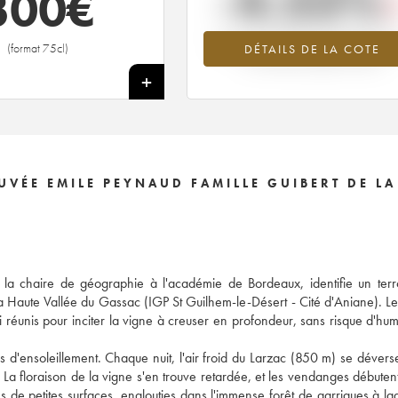
-4.53%
300
€
Tendance à la baisse du millésime 2
(format 75cl)
DÉTAILS DE LA COTE
en 2026 par rapport à 2025
+
VÉE EMILE PEYNAUD FAMILLE GUIBERT DE LA
 la chaire de géographie à l'académie de Bordeaux, identifie un terr
la Haute Vallée du Gassac (IGP St Guilhem-le-Désert - Cité d'Aniane). Le 
i réunis pour inciter la vigne à creuser en profondeur, sans risque d'humi
es d'ensoleillement. Chaque nuit, l'air froid du Larzac (850 m) se dévers
 La floraison de la vigne s'en trouve retardée, et les vendanges débuten
 de petites surfaces, englouties dans l'immense forêt de garrigues à laq