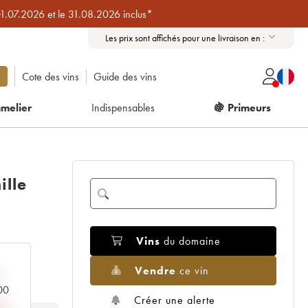
01.07.2026 et le 31.08.2026 inclus*
Les prix sont affichés pour une livraison en :
Cote des vins
Guide des vins
melier
Indispensables
🍇 Primeurs
ille
Vins
du domaine
Vendre
ce vin
000
Créer une alerte