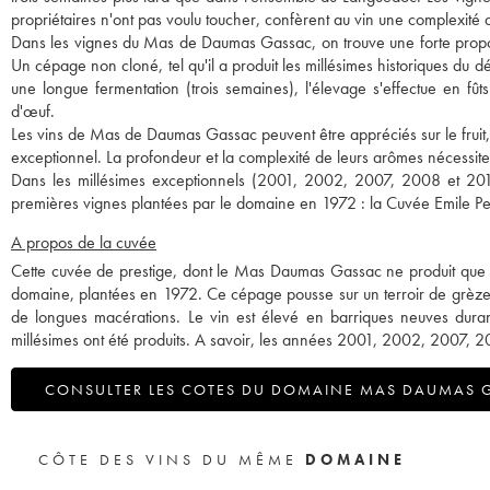
propriétaires n'ont pas voulu toucher, confèrent au vin une complexité 
Dans les vignes du Mas de Daumas Gassac, on trouve une forte proport
Un cépage non cloné, tel qu'il a produit les millésimes historiques du dé
une longue fermentation (trois semaines), l'élevage s'effectue en fût
d'œuf.
Les vins de Mas de Daumas Gassac peuvent être appréciés sur le fruit,
exceptionnel. La profondeur et la complexité de leurs arômes nécessite
Dans les millésimes exceptionnels (2001, 2002, 2007, 2008 et 2015
premières vignes plantées par le domaine en 1972 : la Cuvée Emile P
A propos de la cuvée
Cette cuvée de prestige, dont le Mas Daumas Gassac ne produit que 1
domaine, plantées en 1972. Ce cépage pousse sur un terroir de grèzes g
de longues macérations. Le vin est élevé en barriques neuves dur
millésimes ont été produits. A savoir, les années 2001, 2002, 2007, 
CONSULTER LES COTES DU DOMAINE MAS DAUMAS 
CÔTE DES VINS DU MÊME
DOMAINE