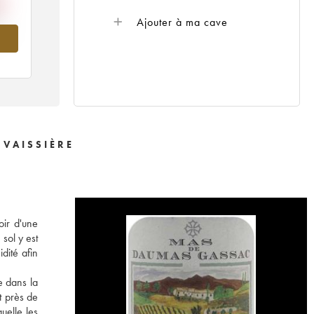
Ajouter à ma cave
001
 VAISSIÈRE
oir d'une
sol y est
dité afin
e dans la
t près de
uelle les