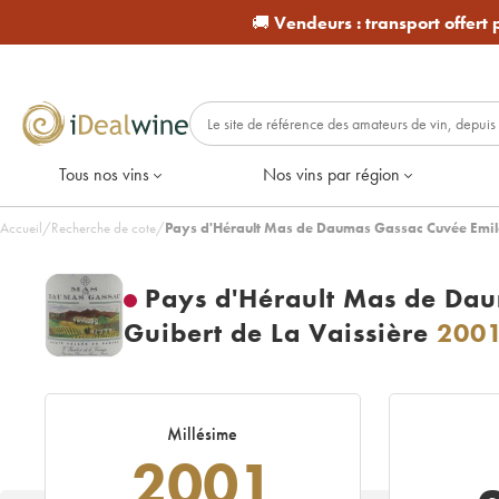
🚚
Vendeurs :
transport offert
Tous nos vins
Nos vins par région
Accueil
/
Recherche de cote
/
Pays d'Hérault Mas de Daumas Gassac Cuvée Emile
Pays d'Hérault Mas de Da
Guibert de La Vaissière
200
Millésime
2001