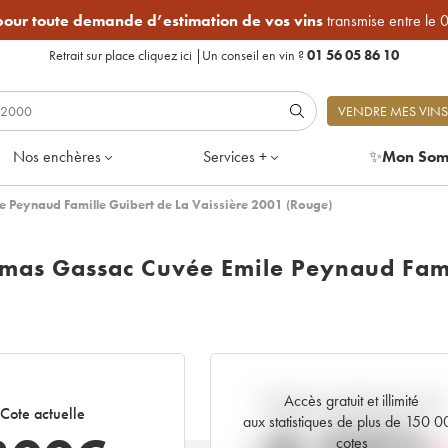
 pour toute demande d’estimation de vos vins
transmise entre le 
Retrait sur place
cliquez ici
|
Un conseil en vin ?
01 56 05 86 10
VENDRE MES VINS
Nos enchères
Services +
✨
Mon Som
 Peynaud Famille Guibert de La Vaissière 2001 (Rouge)
umas Gassac Cuvée Emile Peynaud Fam
1
Accès gratuit et illimité
Tendance actuelle de la cote
Cote actuelle
aux statistiques de plus de 150 
cotes