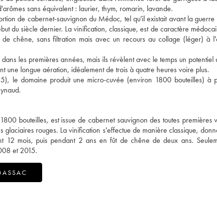
d'arômes sans équivalent : laurier, thym, romarin, lavande.
ion de cabernet-sauvignon du Médoc, tel qu'il existait avant la guerre
but du siècle dernier. La vinification, classique, est de caractère médoca
s de chêne, sans filtration mais avec un recours au collage (léger) à l
 dans les premières années, mais ils révèlent avec le temps un potentiel
nt une longue aération, idéalement de trois à quatre heures voire plus.
), le domaine produit une micro-cuvée (environ 1800 bouteilles) à p
eynaud.
800 bouteilles, est issue de cabernet sauvignon des toutes premières 
laciaires rouges. La vinification s'effectue de manière classique, donna
ant 12 mois, puis pendant 2 ans en fût de chêne de deux ans. Seulem
2008 et 2015.
GASSAC