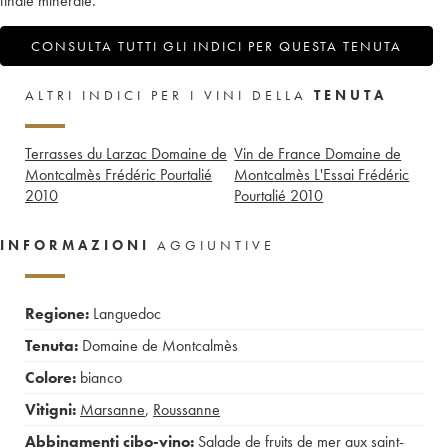
finale minerale.
CONSULTA TUTTI GLI INDICI PER QUESTA TENUTA
ALTRI INDICI PER I VINI DELLA
TENUTA
Terrasses du Larzac Domaine de
Vin de France Domaine de
Montcalmès Frédéric Pourtalié
Montcalmès L'Essai Frédéric
2010
Pourtalié
2010
INFORMAZIONI
AGGIUNTIVE
Regione:
Languedoc
Tenuta:
Domaine de Montcalmès
Colore:
bianco
Vitigni:
Marsanne
,
Roussanne
Abbinamenti cibo-vino:
Salade de fruits de mer aux saint-