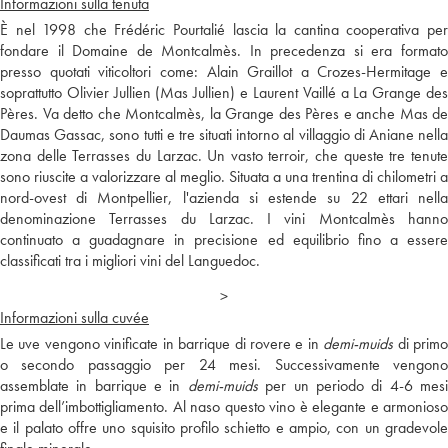
Informazioni sulla tenuta
È nel 1998 che Frédéric Pourtalié lascia la cantina cooperativa per
fondare il Domaine de Montcalmès. In precedenza si era formato
presso quotati viticoltori come: Alain Graillot a Crozes-Hermitage e
soprattutto Olivier Jullien (Mas Jullien) e Laurent Vaillé a La Grange des
Pères. Va detto che Montcalmès, la Grange des Pères e anche Mas de
Daumas Gassac, sono tutti e tre situati intorno al villaggio di Aniane nella
zona delle Terrasses du Larzac. Un vasto terroir, che queste tre tenute
sono riuscite a valorizzare al meglio. Situata a una trentina di chilometri a
nord-ovest di Montpellier, l'azienda si estende su 22 ettari nella
denominazione Terrasses du Larzac. I vini Montcalmès hanno
continuato a guadagnare in precisione ed equilibrio fino a essere
classificati tra i migliori vini del Languedoc.
>
Informazioni sulla cuvée
Le uve vengono vinificate in barrique di rovere e in
demi-muids
di prim
o secondo passaggio per 24 mesi. Successivamente vengono
assemblate in barrique e in
demi-muids
per un periodo di 4-6 mes
prima dell’imbottigliamento. Al naso questo vino è elegante e armonioso
e il palato offre uno squisito profilo schietto e ampio, con un gradevole