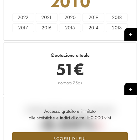
2010
2022
2021
2020
2019
2018
2017
2016
2015
2014
2013
2012
2011
2010
2009
2008
2007
2006
2005
2004
Quotazione attuale
51
€
(formato 75cl)
+
Andamento della quotazione in tempo reale
Accesso gratuito e illimitato
-8.04%
alle statistiche e indici di oltre 150.000 vini
Tendenza al ribasso per il valore dell'annata 2010 nel 2026
SCOPRI DI PIÙ