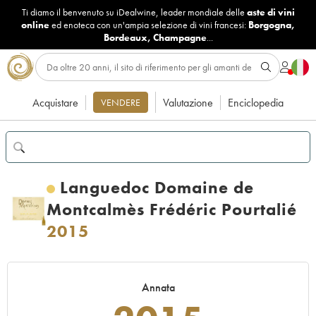
Ti diamo il benvenuto su iDealwine, leader mondiale delle
aste di vini
online
ed enoteca con un'ampia selezione di vini francesi:
Borgogna
,
Bordeaux
,
Champagne
...
Acquistare
Valutazione
Enciclopedia
VENDERE
Languedoc Domaine de
Montcalmès Frédéric Pourtalié
2015
Annata