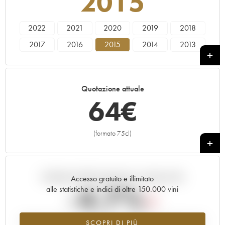
2015
2022
2021
2020
2019
2018
2017
2016
2015
2014
2013
2012
2011
2010
2009
2008
2007
2006
2005
2004
Quotazione attuale
64
€
(formato 75cl)
+
Andamento della quotazione in tempo reale
Accesso gratuito e illimitato
-4.7%
alle statistiche e indici di oltre 150.000 vini
Tendenza al ribasso per il valore dell'annata 2015 nel 2026 rispetto
SCOPRI DI PIÙ