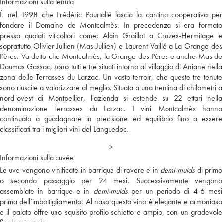
Informazioni sulla tenuta
È nel 1998 che Frédéric Pourtalié lascia la cantina cooperativa per
fondare il Domaine de Montcalmès. In precedenza si era formato
presso quotati viticoltori come: Alain Graillot a Crozes-Hermitage e
soprattutto Olivier Jullien (Mas Jullien) e Laurent Vaillé a La Grange des
Pères. Va detto che Montcalmès, la Grange des Pères e anche Mas de
Daumas Gassac, sono tutti e tre situati intorno al villaggio di Aniane nella
zona delle Terrasses du Larzac. Un vasto terroir, che queste tre tenute
sono riuscite a valorizzare al meglio. Situata a una trentina di chilometri a
nord-ovest di Montpellier, l'azienda si estende su 22 ettari nella
denominazione Terrasses du Larzac. I vini Montcalmès hanno
continuato a guadagnare in precisione ed equilibrio fino a essere
classificati tra i migliori vini del Languedoc.
>
Informazioni sulla cuvée
Le uve vengono vinificate in barrique di rovere e in
demi-muids
di prim
o secondo passaggio per 24 mesi. Successivamente vengono
assemblate in barrique e in
demi-muids
per un periodo di 4-6 mes
prima dell’imbottigliamento. Al naso questo vino è elegante e armonioso
e il palato offre uno squisito profilo schietto e ampio, con un gradevole