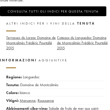
finale minerale.
CONSULTA TUTTI GLI INDICI PER QUESTA TENUTA
ALTRI INDICI PER I VINI DELLA
TENUTA
Terrasses du Larzac Domaine de
Coteaux du Languedoc Domaine
Montcalmès Frédéric Pourtalié
de Montcalmès Frédéric Pourtalié
2015
2015
INFORMAZIONI
AGGIUNTIVE
Regione:
Languedoc
Tenuta:
Domaine de Montcalmès
Colore:
bianco
Vitigni:
Marsanne
,
Roussanne
Abbinamenti cibo-vino:
Salade de fruits de mer aux saint-