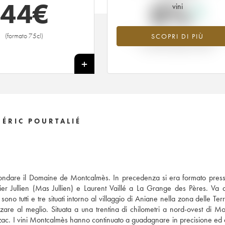
44
€
0%
vini
(formato 75cl)
SCOPRI DI PIÙ
Valore in aumento per l'annata 201
nel 2026 rispetto al 2025
+
ÉRIC POURTALIÉ
 fondare il Domaine de Montcalmès. In precedenza si era formato press
ivier Jullien (Mas Jullien) e Laurent Vaillé a La Grange des Pères. Va 
utti e tre situati intorno al villaggio di Aniane nella zona delle Ter
zzare al meglio. Situata a una trentina di chilometri a nord-ovest di Mon
rzac. I vini Montcalmès hanno continuato a guadagnare in precisione ed e