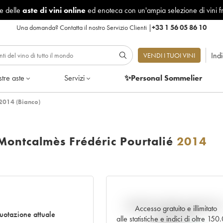
le delle
aste di vini online
ed enoteca con un'ampia selezione di vini f
Una domanda?
Contatta il nostro Servizio Clienti
|
+33 1 56 05 86 10
Ind
VENDI I TUOI VINI
tre aste
Servizi
✨Personal Sommelier
2014 (Bianco)
ontcalmès Frédéric Pourtalié
2014
Andamento della quotazione i
Accesso gratuito e illimitato
otazione attuale
tempo reale
alle statistiche e indici di oltre 15