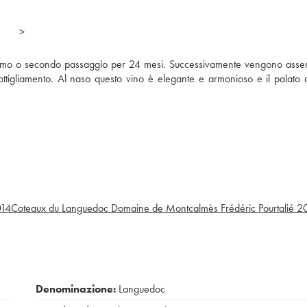
>
imo o secondo passaggio per 24 mesi. Successivamente vengono assem
ttigliamento. Al naso questo vino è elegante e armonioso e il palato 
14
Coteaux du Languedoc Domaine de Montcalmès Frédéric Pourtalié
2
Denominazione:
Languedoc