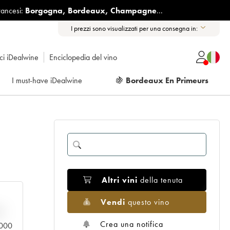
rancesi:
Borgogna
,
Bordeaux
,
Champagne
...
I prezzi sono visualizzati per una consegna in:
ici iDealwine
Enciclopedia del vino
I must-have iDealwine
🍇
Bordeaux En Primeurs
Altri vini
della tenuta
Vendi
questo vino
n
Crea una notifica
0.000