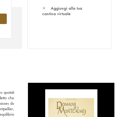
Aggiungi alla tua
cantina virtuale
4
o quotati
detto che
rasses du
tpellier,
quilibrio