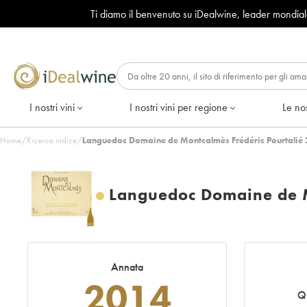
Ti diamo il benvenuto su iDealwine, leader mondia
I nostri vini
I nostri vini per regione
Le nos
Home
/
Ricerca indice
/
Languedoc Domaine de Montcalmès Frédéric Pourtalié 
Languedoc Domaine de M
Annata
2014
Qu