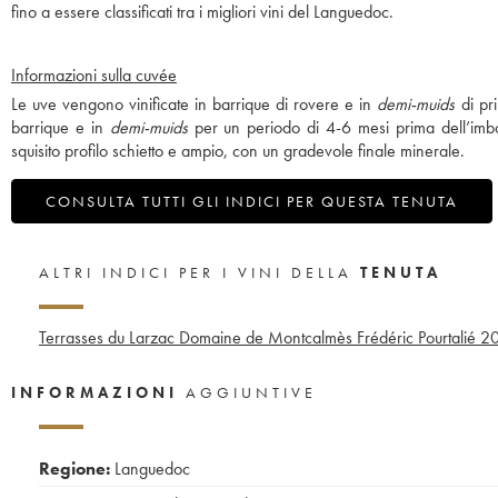
fino a essere classificati tra i migliori vini del Languedoc.
Informazioni sulla cuvée
Le uve vengono vinificate in barrique di rovere e in
demi-muids
di pr
barrique e in
demi-muids
per un periodo di 4-6 mesi prima dell’imbo
squisito profilo schietto e ampio, con un gradevole finale minerale.
CONSULTA TUTTI GLI INDICI PER QUESTA TENUTA
ALTRI INDICI PER I VINI DELLA
TENUTA
Terrasses du Larzac Domaine de Montcalmès Frédéric Pourtalié
20
INFORMAZIONI
AGGIUNTIVE
Regione:
Languedoc