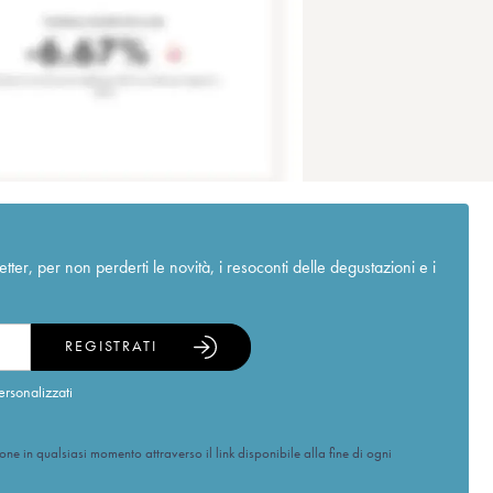
r, per non perderti le novità, i resoconti delle degustazioni e i
REGISTRATI
ersonalizzati
ione in qualsiasi momento attraverso il link disponibile alla fine di ogni