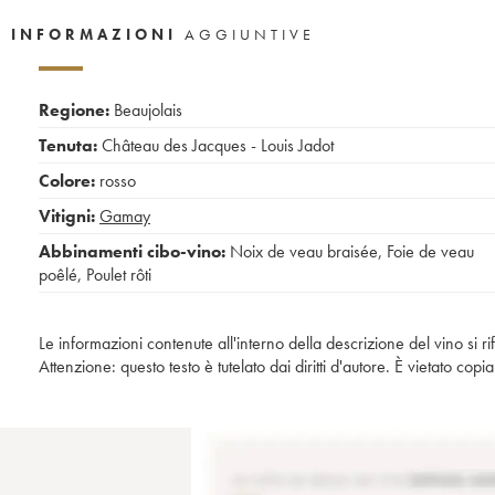
INFORMAZIONI
AGGIUNTIVE
Regione:
Beaujolais
Tenuta:
Château des Jacques - Louis Jadot
Colore:
rosso
Vitigni:
Gamay
Abbinamenti cibo-vino:
Noix de veau braisée
,
Foie de veau
poêlé
,
Poulet rôti
Le informazioni contenute all'interno della descrizione del vino si r
Attenzione: questo testo è tutelato dai diritti d'autore. È vietato co