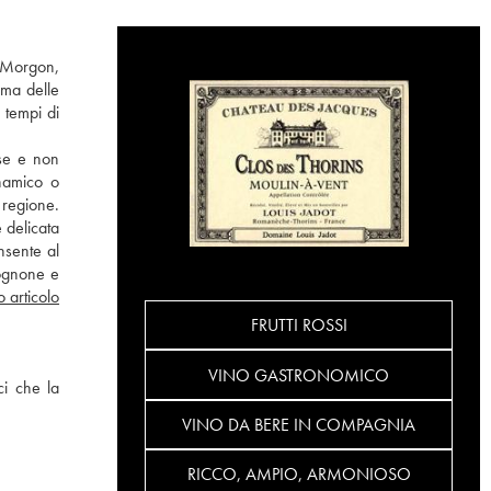
: Morgon,
ima delle
 tempi di
sse e non
inamico o
 regione.
 delicata
nsente al
gognone e
o articolo
FRUTTI ROSSI
VINO GASTRONOMICO
ci che la
VINO DA BERE IN COMPAGNIA
RICCO, AMPIO, ARMONIOSO