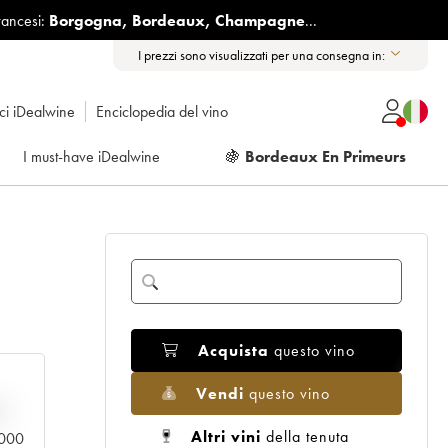
rancesi:
Borgogna
,
Bordeaux
,
Champagne
...
I prezzi sono visualizzati per una consegna in:
ici iDealwine
Enciclopedia del vino
I must-have iDealwine
🍇
Bordeaux En Primeurs
Acquista
questo vino
Vendi
questo vino
n
Altri vini
della tenuta
0.000