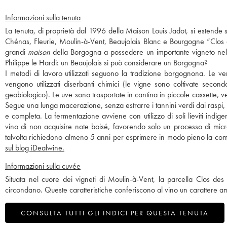
Informazioni sulla tenuta
La tenuta, di proprietà dal 1996 della Maison Louis Jadot, si estende 
Chénas, Fleurie, Moulin-à-Vent, Beaujolais Blanc e Bourgogne “Clos de
grandi
maison
della Borgogna a possedere un importante vigneto nel B
Philippe le Hardi: un Beaujolais si può considerare un Borgogna?
I metodi di lavoro utilizzati seguono la tradizione borgognona. Le 
vengono utilizzati diserbanti chimici (le vigne sono coltivate secon
geobiologico). Le uve sono trasportate in cantina in piccole cassette, 
Segue una lunga macerazione, senza estrarre i tannini verdi dai raspi,
e completa. La fermentazione avviene con utilizzo di soli lieviti indige
vino di non acquisire note boisé, favorendo solo un processo di micr
talvolta richiedono almeno 5 anni per esprimere in modo pieno la compl
sul blog iDealwine.
Informazioni sulla cuvée
Situata nel cuore dei vigneti di Moulin-à-Vent, la parcella Clos des T
circondano. Queste caratteristiche conferiscono al vino un carattere am
CONSULTA TUTTI GLI INDICI PER QUESTA TENUTA