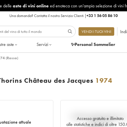
le delle
aste di vini online
ed enoteca con un'ampia selezione di vini f
Una domanda?
Contatta il nostro Servizio Clienti
|
+33 1 56 05 86 10
Ind
VENDI I TUOI VINI
tre aste
Servizi
✨Personal Sommelier
974 (Rosso)
Thorins Château des Jacques
1974
Andamento della quotazione i
Accesso gratuito e illimitato
otazione attuale
tempo reale
alle statistiche e indici di oltre 15