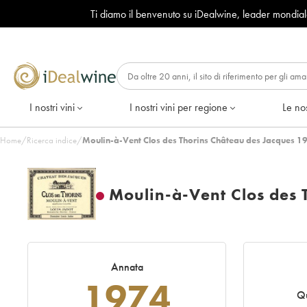
Ti diamo il benvenuto su iDealwine, leader mondia
I nostri vini
I nostri vini per regione
Le nos
Home
/
Ricerca indice
/
Moulin-à-Vent Clos des Thorins Château des Jacques 1
Moulin-à-Vent Clos des 
Annata
1974
Qu