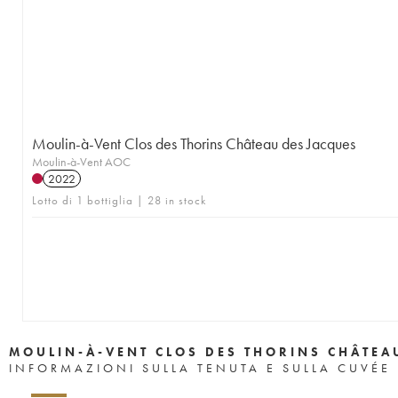
Moulin-à-Vent Clos des Thorins Château des Jacques
Moulin-à-Vent AOC
2022
Lotto di 1 bottiglia | 28 in stock
MOULIN-À-VENT CLOS DES THORINS CHÂTEA
INFORMAZIONI SULLA TENUTA E SULLA CUVÉE