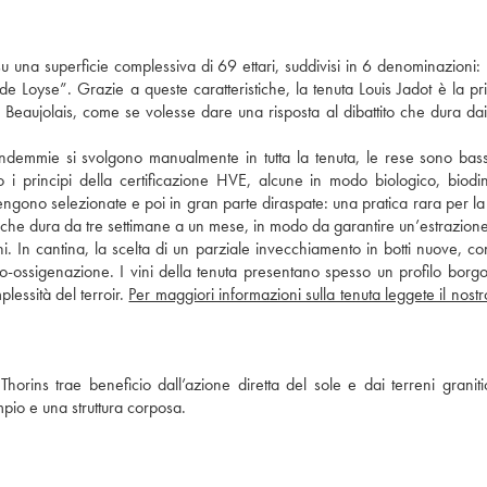
su una superficie complessiva di 69 ettari, suddivisi in 6 denominazioni
 Loyse”. Grazie a queste caratteristiche, la tenuta Louis Jadot è la pr
eaujolais, come se volesse dare una risposta al dibattito che dura dai
vendemmie si svolgono manualmente in tutta la tenuta, le rese sono ba
do i principi della certificazione HVE, alcune in modo biologico, biod
vengono selezionate e poi in gran parte diraspate: una pratica rara per la
 che dura da tre settimane a un mese, in modo da garantire un’estrazione
ni. In cantina, la scelta di un parziale invecchiamento in botti nuove, co
o-ossigenazione. I vini della tenuta presentano spesso un profilo bor
essità del terroir.
Per maggiori informazioni sulla tenuta leggete il nostr
horins trae beneficio dall’azione diretta del sole e dai terreni graniti
pio e una struttura corposa.