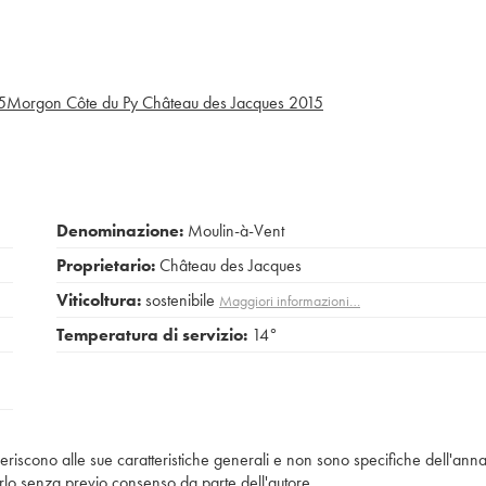
5
Morgon Côte du Py Château des Jacques
2015
Denominazione:
Moulin-à-Vent
Proprietario:
Château des Jacques
Viticoltura:
sostenibile
Maggiori informazioni…
Temperatura di servizio:
14°
iferiscono alle sue caratteristiche generali e non sono specifiche dell'anna
piarlo senza previo consenso da parte dell'autore.