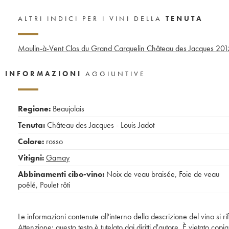
ALTRI INDICI PER I VINI DELLA
TENUTA
Moulin-à-Vent Clos du Grand Carquelin Château des Jacques
201
INFORMAZIONI
AGGIUNTIVE
Regione:
Beaujolais
Tenuta:
Château des Jacques - Louis Jadot
Colore:
rosso
Vitigni:
Gamay
Abbinamenti cibo-vino:
Noix de veau braisée
,
Foie de veau
poêlé
,
Poulet rôti
Le informazioni contenute all'interno della descrizione del vino si r
Attenzione: questo testo è tutelato dai diritti d'autore. È vietato co