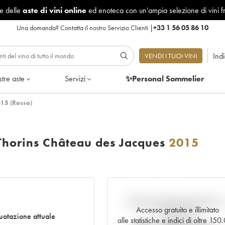
le delle
aste di vini online
ed enoteca con un'ampia selezione di vini f
Una domanda?
Contatta il nostro Servizio Clienti
|
+33 1 56 05 86 10
Ind
VENDI I TUOI VINI
tre aste
Servizi
✨Personal Sommelier
015 (Rosso)
Thorins Château des Jacques
2015
Andamento della quotazione i
Accesso gratuito e illimitato
tempo reale
otazione attuale
alle statistiche e indici di oltre 15