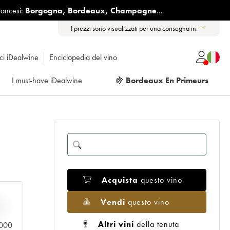
rancesi:
Borgogna
,
Bordeaux
,
Champagne
...
I prezzi sono visualizzati per una consegna in:
ici iDealwine
Enciclopedia del vino
I must-have iDealwine
🍇
Bordeaux En Primeurs
Acquista
questo vino
Vendi
questo vino
n
Altri vini
della tenuta
0.000