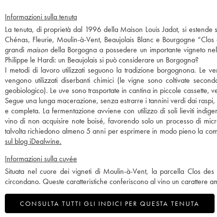
Informazioni sulla tenuta
La tenuta, di proprietà dal 1996 della Maison Louis Jadot, si estende 
Chénas, Fleurie, Moulin-à-Vent, Beaujolais Blanc e Bourgogne “Clos de
grandi
maison
della Borgogna a possedere un importante vigneto nel B
Philippe le Hardi: un Beaujolais si può considerare un Borgogna?
I metodi di lavoro utilizzati seguono la tradizione borgognona. Le 
vengono utilizzati diserbanti chimici (le vigne sono coltivate secon
geobiologico). Le uve sono trasportate in cantina in piccole cassette, 
Segue una lunga macerazione, senza estrarre i tannini verdi dai raspi,
e completa. La fermentazione avviene con utilizzo di soli lieviti indige
vino di non acquisire note boisé, favorendo solo un processo di micr
talvolta richiedono almeno 5 anni per esprimere in modo pieno la compl
sul blog iDealwine.
Informazioni sulla cuvée
Situata nel cuore dei vigneti di Moulin-à-Vent, la parcella Clos des T
circondano. Queste caratteristiche conferiscono al vino un carattere am
CONSULTA TUTTI GLI INDICI PER QUESTA TENUTA