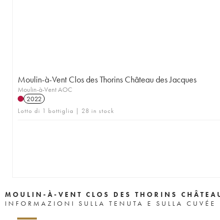
Moulin-à-Vent Clos des Thorins Château des Jacques
Moulin-à-Vent AOC
2022
Lotto di 1 bottiglia | 28 in stock
MOULIN-À-VENT CLOS DES THORINS CHÂTEA
INFORMAZIONI SULLA TENUTA E SULLA CUVÉE