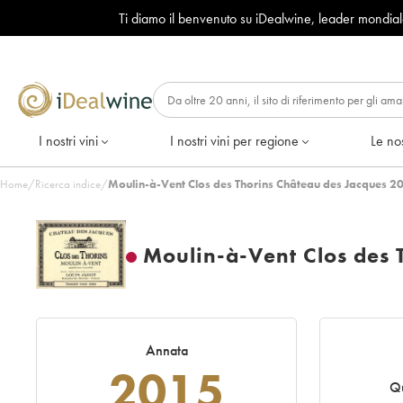
Ti diamo il benvenuto su iDealwine, leader mondia
I nostri vini
I nostri vini per regione
Le nos
Home
/
Ricerca indice
/
Moulin-à-Vent Clos des Thorins Château des Jacques 2
Moulin-à-Vent Clos des 
Annata
2015
Qu