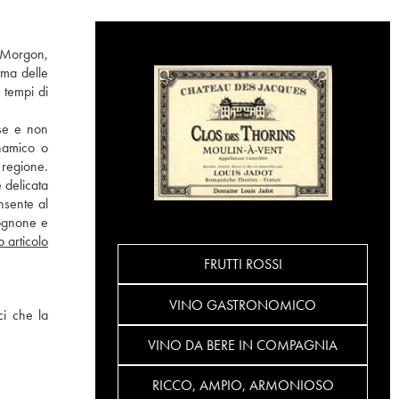
: Morgon,
ima delle
 tempi di
sse e non
inamico o
 regione.
 delicata
nsente al
gognone e
o articolo
FRUTTI ROSSI
VINO GASTRONOMICO
ci che la
VINO DA BERE IN COMPAGNIA
RICCO, AMPIO, ARMONIOSO