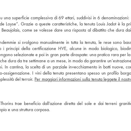
su una superficie complessiva di 69 ettari, suddivisi in 6 denominazioni
 Loyse”. Grazie a queste caratteristiche, la tenuta Louis Jadot è la pr
eaujolais, come se volesse dare una risposta al dibattito che dura dai
vendemmie si svolgono manualmente in tutta la tenuta, le rese sono ba
do i principi della certificazione HVE, alcune in modo biologico, biod
vengono selezionate e poi in gran parte diraspate: una pratica rara per la
 che dura da tre settimane a un mese, in modo da garantire un’estrazione
ni. In cantina, la scelta di un parziale invecchiamento in botti nuove, co
o-ossigenazione. I vini della tenuta presentano spesso un profilo bor
essità del terroir.
Per maggiori informazioni sulla tenuta leggete il nostr
horins trae beneficio dall’azione diretta del sole e dai terreni graniti
pio e una struttura corposa.