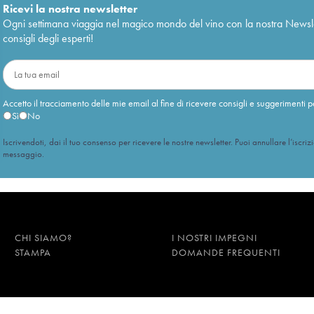
Ricevi la nostra newsletter
Ogni settimana viaggia nel magico mondo del vino con la nostra Newslette
consigli degli esperti!
Accetto il tracciamento delle mie email al fine di ricevere consigli e suggerimenti p
Sì
No
Iscrivendoti, dai il tuo consenso per ricevere le nostre newsletter. Puoi annullare l’iscriz
messaggio.
CHI SIAMO?
I NOSTRI IMPEGNI
STAMPA
DOMANDE FREQUENTI