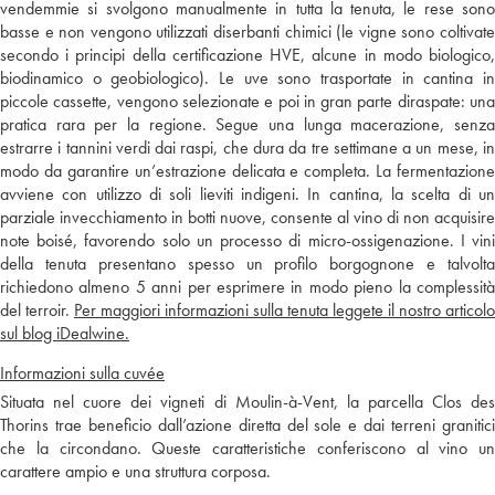
vendemmie si svolgono manualmente in tutta la tenuta, le rese sono
basse e non vengono utilizzati diserbanti chimici (le vigne sono coltivate
secondo i principi della certificazione HVE, alcune in modo biologico,
biodinamico o geobiologico). Le uve sono trasportate in cantina in
piccole cassette, vengono selezionate e poi in gran parte diraspate: una
pratica rara per la regione. Segue una lunga macerazione, senza
estrarre i tannini verdi dai raspi, che dura da tre settimane a un mese, in
modo da garantire un’estrazione delicata e completa. La fermentazione
avviene con utilizzo di soli lieviti indigeni. In cantina, la scelta di un
parziale invecchiamento in botti nuove, consente al vino di non acquisire
note boisé, favorendo solo un processo di micro-ossigenazione. I vini
della tenuta presentano spesso un profilo borgognone e talvolta
richiedono almeno 5 anni per esprimere in modo pieno la complessità
del terroir.
Per maggiori informazioni sulla tenuta leggete il nostro articolo
sul blog iDealwine.
Informazioni sulla cuvée
Situata nel cuore dei vigneti di Moulin-à-Vent, la parcella Clos des
Thorins trae beneficio dall’azione diretta del sole e dai terreni granitici
che la circondano. Queste caratteristiche conferiscono al vino un
carattere ampio e una struttura corposa.