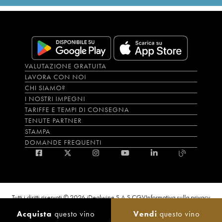
VALUTAZIONE GRATUITA
LAVORA CON NOI
CHI SIAMO?
I NOSTRI IMPEGNI
TARIFFE E TEMPI DI CONSEGNA
TENUTE PARTNER
STAMPA
DOMANDE FREQUENTI
Tutti i diritti riservati © 2026 iDealwine S.A.S.
CGV
Informativa sulla privacy
Bevi con moderazione, l’abuso di alcol è dannoso per la salute. L'utilizzo del
Acquista
questo vino
Vendi
questo vino
sito e dei servizi annessi è riservato solo agli utenti maggiorenni.