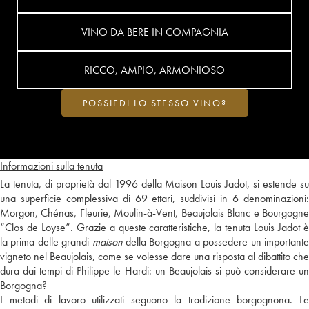
VINO DA BERE IN COMPAGNIA
RICCO, AMPIO, ARMONIOSO
POSSIEDI LO STESSO VINO?
Informazioni sulla tenuta
La tenuta, di proprietà dal 1996 della Maison Louis Jadot, si estende su
una superficie complessiva di 69 ettari, suddivisi in 6 denominazioni:
Morgon, Chénas, Fleurie, Moulin-à-Vent, Beaujolais Blanc e Bourgogne
“Clos de Loyse”. Grazie a queste caratteristiche, la tenuta Louis Jadot è
la prima delle grandi
maison
della Borgogna a possedere un important
vigneto nel Beaujolais, come se volesse dare una risposta al dibattito che
dura dai tempi di Philippe le Hardi: un Beaujolais si può considerare un
Borgogna?
I metodi di lavoro utilizzati seguono la tradizione borgognona. Le