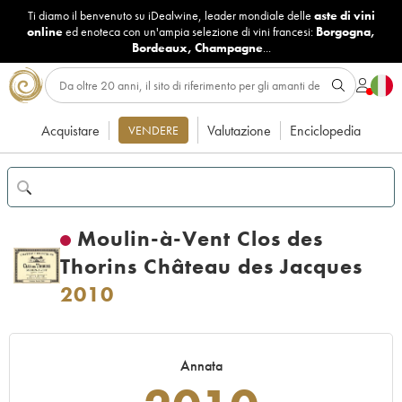
Ti diamo il benvenuto su iDealwine, leader mondiale delle
aste di vini
online
ed enoteca con un'ampia selezione di vini francesi:
Borgogna
,
Bordeaux
,
Champagne
...
Acquistare
Valutazione
Enciclopedia
VENDERE
Moulin-à-Vent Clos des
Thorins Château des Jacques
2010
Annata