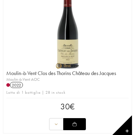
Moulin-à-Vent Clos des Thorins Château des Jacques
Moulin-à-Vent AOC
2022
Lotto di 1 bottiglia | 28 in stock
30
€
✕