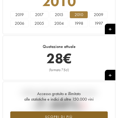
2010
2019
2017
2015
2010
2009
2006
2005
2004
1998
1997
1985
1974
1973
1969
Quotazione attuale
28
€
(formato 75cl)
+
Andamento della quotazione in tempo reale
Accesso gratuito e illimitato
-7.44%
alle statistiche e indici di oltre 150.000 vini
Tendenza al ribasso per il valore dell'annata 2010 nel 2026
SCOPRI DI PIÙ