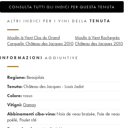
CONSULTA TUTTI GLI INDICI PER QUESTA TENUTA
ALTRI INDICI PER I VINI DELLA
TENUTA
Moulin-à-Vent Clos du Grand
Moulin à Vent Rochegrès
Carquelin Château des Jacques
2010
Château des Jacques
2010
INFORMAZIONI
AGGIUNTIVE
Regione:
Beaujolais
Tenuta:
Château des Jacques - Louis Jadot
Colore:
rosso
Vitigni:
Gamay
Abbinamenti cibo-vino:
Noix de veau braisée
,
Foie de veau
poêlé
,
Poulet rôti