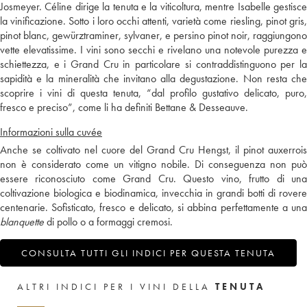
Josmeyer. Céline dirige la tenuta e la viticoltura, mentre Isabelle gestisce
la vinificazione. Sotto i loro occhi attenti, varietà come riesling, pinot gris,
pinot blanc, gewürztraminer, sylvaner, e persino pinot noir, raggiungono
vette elevatissime. I vini sono secchi e rivelano una notevole purezza e
schiettezza, e i Grand Cru in particolare si contraddistinguono per la
sapidità e la mineralità che invitano alla degustazione. Non resta che
scoprire i vini di questa tenuta, “dal profilo gustativo delicato, puro,
fresco e preciso”, come li ha definiti Bettane & Desseauve.
Informazioni sulla cuvée
Anche se coltivato nel cuore del Grand Cru Hengst, il pinot auxerrois
non è considerato come un vitigno nobile. Di conseguenza non può
essere riconosciuto come Grand Cru. Questo vino, frutto di una
coltivazione biologica e biodinamica, invecchia in grandi botti di rovere
centenarie. Sofisticato, fresco e delicato, si abbina perfettamente a una
blanquette
di pollo o a formaggi cremosi.
CONSULTA TUTTI GLI INDICI PER QUESTA TENUTA
ALTRI INDICI PER I VINI DELLA
TENUTA