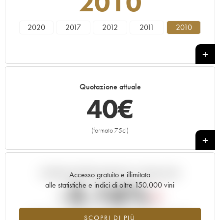
2010
2020
2017
2012
2011
2010
Quotazione attuale
40
€
(formato 75cl)
+
Andamento della quotazione in tempo reale
Accesso gratuito e illimitato
-3.16%
alle statistiche e indici di oltre 150.000 vini
Tendenza al ribasso per il valore dell'annata 2010 nel 2026
SCOPRI DI PIÙ