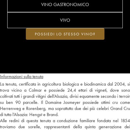
VINO GASTRONOMICO
VIVO
POSSIEDI LO STESSO VINO?
Informazioni sulla tenuta
La tenuta, certificata in agricoltura biologica e biodinamica dal 2004, si
trova vicino a Colmar e possiede 24,4 ettari di vigneti, dove sono
coltivati tutti i grandi vitigni dell’Alsazia, divisi equamente secondo i terroir
su ben 90 parcelle. Il Domaine Josmeyer possiede ottimi cru come
Herrenweg e Rorenberg, ma soprattutto due dei più celebri Grand Cru
di tutta l’Alsazia: Hengst e Brand.
Alle redini di questa tenuta a conduzione familiare fondata nel 1854
troviamo due sorelle, rappresentanti della quinta generazione dei