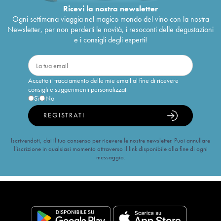
Ricevi la nostra newsletter
Ogni settimana viaggia nel magico mondo del vino con la nostra
Newsletter, per non perderti le novità, i resoconti delle degustazioni
e i consigli degli esperti!
Accetto il tracciamento delle mie email al fine di ricevere
consigli e suggerimenti personalizzati
Sì
No
REGISTRATI
Iscrivendoti, dai il tuo consenso per ricevere le nostre newsletter. Puoi annullare
l’iscrizione in qualsiasi momento attraverso il link disponibile alla fine di ogni
messaggio.