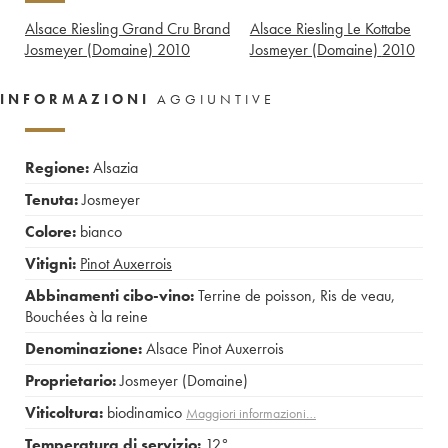
Alsace Riesling Grand Cru Brand
Alsace Riesling Le Kottabe
Josmeyer (Domaine)
2010
Josmeyer (Domaine)
2010
INFORMAZIONI
AGGIUNTIVE
Regione:
Alsazia
Tenuta:
Josmeyer
Colore:
bianco
Vitigni:
Pinot Auxerrois
Abbinamenti cibo-vino:
Terrine de poisson
,
Ris de veau
,
Bouchées à la reine
Denominazione:
Alsace Pinot Auxerrois
Proprietario:
Josmeyer (Domaine)
Viticoltura:
biodinamico
Maggiori informazioni…
Temperatura di servizio:
12°