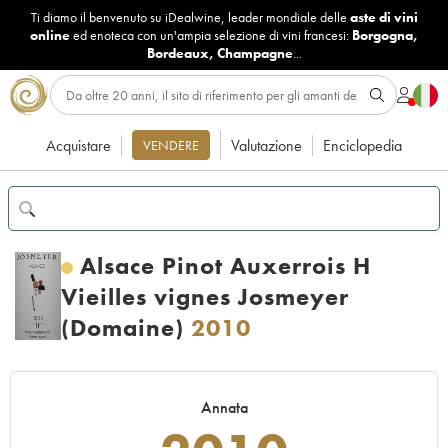
Ti diamo il benvenuto su iDealwine, leader mondiale delle
aste di vini
online
ed enoteca con un'ampia selezione di vini francesi:
Borgogna
,
Bordeaux
,
Champagne
...
Acquistare
Valutazione
Enciclopedia
VENDERE
Alsace Pinot Auxerrois H
Vieilles vignes Josmeyer
(Domaine)
2010
Annata