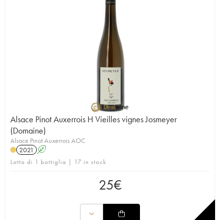
Alsace Pinot Auxerrois H Vieilles vignes Josmeyer
(Domaine)
Alsace Pinot Auxerrois AOC
2021
A
Lotto di 1 bottiglia | 17 in stock
25
€