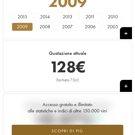
2009
2015
2014
2013
2011
2010
2009
2008
2007
2006
2005
2004
2003
2002
2001
2000
Quotazione attuale
128
€
(formato 75cl)
+
Accesso gratuito e illimitato
Andamento della quotazione in tempo reale
alle statistiche e indici di oltre 150.000 vini
+0.47%
SCOPRI DI PIÙ
Valore in aumento per l'annata 2009 nel 2026 rispetto al 2025