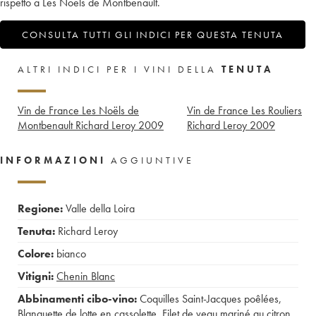
rispetto a Les Noëls de Montbenault.
CONSULTA TUTTI GLI INDICI PER QUESTA TENUTA
ALTRI INDICI PER I VINI DELLA
TENUTA
Vin de France Les Noëls de
Vin de France Les Rouliers
Montbenault Richard Leroy
2009
Richard Leroy
2009
INFORMAZIONI
AGGIUNTIVE
Regione:
Valle della Loira
Tenuta:
Richard Leroy
Colore:
bianco
Vitigni:
Chenin Blanc
Abbinamenti cibo-vino:
Coquilles Saint-Jacques poêlées
,
Blanquette de lotte en cassolette
,
Filet de veau mariné au citron