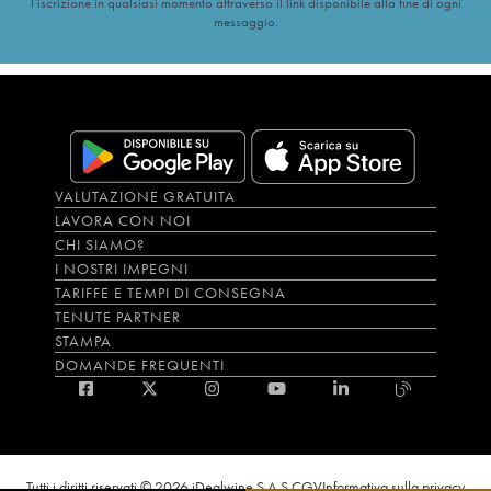
l’iscrizione in qualsiasi momento attraverso il link disponibile alla fine di ogni
messaggio.
VALUTAZIONE GRATUITA
LAVORA CON NOI
CHI SIAMO?
I NOSTRI IMPEGNI
TARIFFE E TEMPI DI CONSEGNA
TENUTE PARTNER
STAMPA
DOMANDE FREQUENTI
Tutti i diritti riservati © 2026 iDealwine S.A.S.
CGV
Informativa sulla privacy