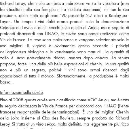
Richard Leroy, che nulla sembrava indirizzare verso la viticoltura (non
ha viticoltori nella sua famiglia e ha studiato economia) se non la sua
passione, dalla metà degli anni ’90 possiede 2,7 ettari a Rablay-sur-
Layon. Un tempo i vini dolci erano prodotti sotto la denominazione
Coteaux du Layon e quelli secchi sotto quella di Anjou, ma a seguito di
profondi disaccordi con l'INAO, le cuvée sono ormai realizzate come
Vin de France. Le rese sono molto basse e vengono selezionate solo le
uve migliori. Il vigneto è ovviamente gestito secondo i principi
dell’agricoltura biologica e le vendemmie sono manuali. La quantità di
zolfo è stata notevolmente ridotta, annata dopo annata. La tenuta
propone, forse, una delle più belle espressioni di chenin. La sua qualità
non è più un segreto, poiché i vini sono ormai ricercati dagli
appassionati di tutto il mondo. Sfortunatamente, la produzione è molto
bassa...
Informazioni sulla cuvée
Fino al 2008 questa cuvée era classificata come AOC Anjou, ma è stata
in seguito declassata in Vin de France per disaccordi con l’INAO (l’ente
francese responsabile delle denominazioni). È uno dei migliori Chenin
della Loira insieme al Clos des Rouliers, sempre prodotto da Richard
Leroy. Si tratta di un vino secco, molto definito, ma leggermente più ricco