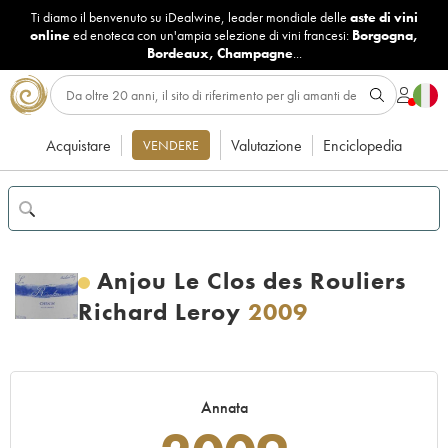
Ti diamo il benvenuto su iDealwine, leader mondiale delle
aste di vini
online
ed enoteca con un'ampia selezione di vini francesi:
Borgogna
,
Bordeaux
,
Champagne
...
Acquistare
Valutazione
Enciclopedia
VENDERE
Anjou Le Clos des Rouliers
Richard Leroy
2009
Annata