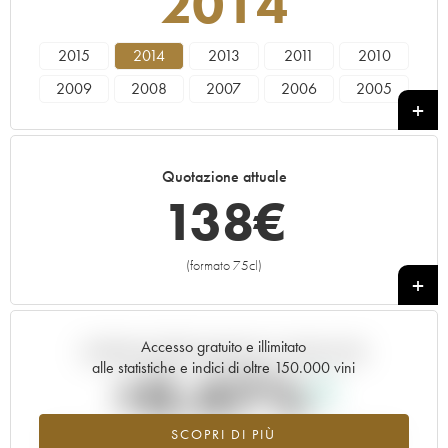
2014
2015
2014
2013
2011
2010
2009
2008
2007
2006
2005
2004
2003
2002
2001
2000
Quotazione attuale
138
€
(formato 75cl)
+
Accesso gratuito e illimitato
Andamento della quotazione in tempo reale
alle statistiche e indici di oltre 150.000 vini
+0.47%
SCOPRI DI PIÙ
Valore in aumento per l'annata 2014 nel 2026 rispetto al 2025