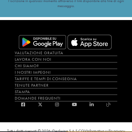
l’iscrizione in qualsiasi momento attraverso il link disponibile alla fine di ogni
messaggio.
VALUTAZIONE GRATUITA
LAVORA CON NOI
CHI SIAMO?
I NOSTRI IMPEGNI
TARIFFE E TEMPI DI CONSEGNA
TENUTE PARTNER
STAMPA
DOMANDE FREQUENTI
Tutti i diritti riservati © 2026 iDealwine S.A.S.
CGV
Informativa sulla privacy