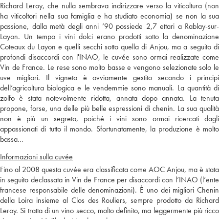
Richard Leroy, che nulla sembrava indirizzare verso la viticoltura (non
ha viticoltori nella sua famiglia e ha studiato economia) se non la sua
passione, dalla metà degli anni ’90 possiede 2,7 ettari a Rablay-sur-
Layon. Un tempo i vini dolci erano prodotti sotto la denominazione
Coteaux du Layon e quelli secchi sotto quella di Anjou, ma a seguito di
profondi disaccordi con l'INAO, le cuvée sono ormai realizzate come
Vin de France. Le rese sono molto basse e vengono selezionate solo le
uve migliori. Il vigneto è ovviamente gestito secondo i principi
dell’agricoltura biologica e le vendemmie sono manuali. La quantità di
zolfo è stata notevolmente ridotta, annata dopo annata. La tenuta
propone, forse, una delle più belle espressioni di chenin. La sua qualità
non è più un segreto, poiché i vini sono ormai ricercati dagli
appassionati di tutto il mondo. Sfortunatamente, la produzione è molto
bassa...
Informazioni sulla cuvée
Fino al 2008 questa cuvée era classificata come AOC Anjou, ma è stata
in seguito declassata in Vin de France per disaccordi con l’INAO (l’ente
francese responsabile delle denominazioni). È uno dei migliori Chenin
della Loira insieme al Clos des Rouliers, sempre prodotto da Richard
Leroy. Si tratta di un vino secco, molto definito, ma leggermente più ricco