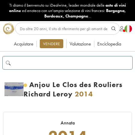
Ti diamo il benvenuto su iDealwine, leader mondiale delle
aste di vini
online
ed enoteca con un'ampia selezione di vini francesi:
Borgogna
,
Bordeaux
,
Champagne
...
Acquistare
Valutazione
Enciclopedia
VENDERE
Anjou Le Clos des Rouliers
Richard Leroy
2014
Annata