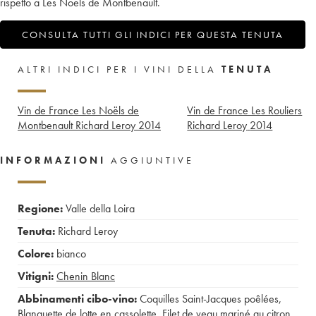
rispetto a Les Noëls de Montbenault.
CONSULTA TUTTI GLI INDICI PER QUESTA TENUTA
ALTRI INDICI PER I VINI DELLA
TENUTA
Vin de France Les Noëls de
Vin de France Les Rouliers
Montbenault Richard Leroy
2014
Richard Leroy
2014
INFORMAZIONI
AGGIUNTIVE
Regione:
Valle della Loira
Tenuta:
Richard Leroy
Colore:
bianco
Vitigni:
Chenin Blanc
Abbinamenti cibo-vino:
Coquilles Saint-Jacques poêlées
,
Blanquette de lotte en cassolette
,
Filet de veau mariné au citron