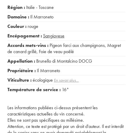
Région :
Italie - Toscane
Domaine :
Il Marroneto
Couleur :
rouge
Encépagement :
Sangiovese
Accords mets-vins :
Pigeon farci aux champignons
,
Magret
de canard grillé
,
Foie de veau poêlé
Appellation :
Brunello di Montalcino DOCG
Propriétaire :
Il Marroneto
Viticulture :
écologique
En savoir plus...
Température de service :
16°
Les informations publiées ci-dessus présentent les
caractéristiques actuelles du vin concerné.
Elles ne sont pas spécifiques au millésime.
Attention, ce texte est protégé par un droit d'auteur. Il est interdit
de le copier sans en avoir demandé préalablement la