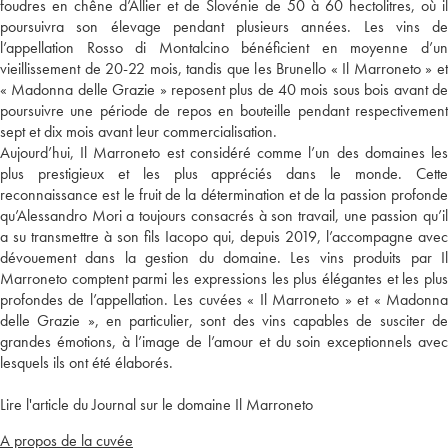
foudres en chêne d’Allier et de Slovénie de 50 à 60 hectolitres, où il
poursuivra son élevage pendant plusieurs années. Les vins de
l’appellation Rosso di Montalcino bénéficient en moyenne d’un
vieillissement de 20-22 mois, tandis que les Brunello « Il Marroneto » et
« Madonna delle Grazie » reposent plus de 40 mois sous bois avant de
poursuivre une période de repos en bouteille pendant respectivement
sept et dix mois avant leur commercialisation.
Aujourd’hui, Il Marroneto est considéré comme l’un des domaines les
plus prestigieux et les plus appréciés dans le monde. Cette
reconnaissance est le fruit de la détermination et de la passion profonde
qu’Alessandro Mori a toujours consacrés à son travail, une passion qu’il
a su transmettre à son fils Iacopo qui, depuis 2019, l’accompagne avec
dévouement dans la gestion du domaine. Les vins produits par Il
Marroneto comptent parmi les expressions les plus élégantes et les plus
profondes de l’appellation. Les cuvées « Il Marroneto » et « Madonna
delle Grazie », en particulier, sont des vins capables de susciter de
grandes émotions, à l’image de l’amour et du soin exceptionnels avec
lesquels ils ont été élaborés.
Lire l'article du Journal sur le domaine Il Marroneto
A propos de la cuvée