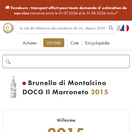
🚚
Vendeurs :
transport offert pour toute demande d’estimation de
vos vins
transmise entre le 01.07.2026 et le 31.08.2026 inclus*
Acheter
Cote
Encyclopédie
VENDRE
Brunello di Montalcino
DOCG Il Marroneto
2015
Millésime