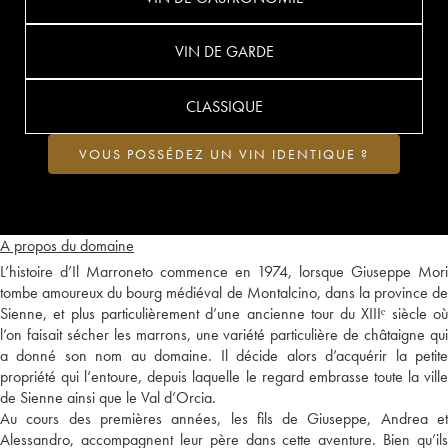
VIN DE GARDE
CLASSIQUE
VOUS POSSÉDEZ UN VIN IDENTIQUE ?
A propos du domaine
L’histoire d’Il Marroneto commence en 1974, lorsque Giuseppe Mori
tombe amoureux du bourg médiéval de Montalcino, dans la province de
Sienne, et plus particulièrement d’une ancienne tour du XIIIᵉ siècle où
l’on faisait sécher les marrons, une variété particulière de châtaigne qui
a donné son nom au domaine. Il décide alors d’acquérir la petite
propriété qui l’entoure, depuis laquelle le regard embrasse toute la ville
de Sienne ainsi que le Val d’Orcia.
Au cours des premières années, les fils de Giuseppe, Andrea et
Alessandro, accompagnent leur père dans cette aventure. Bien qu’ils