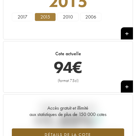
2015
2017
2015
2010
2006
Cote actuelle
94
€
(format 75cl)
+
Tendance actuelle de la cote
Accès gratuit et illimité
+1.52%
aux statistiques de plus de 150 000 cotes
Tendance à la hausse du millésime 2015 en 2026 par rapport à
DÉTAILS DE LA COTE