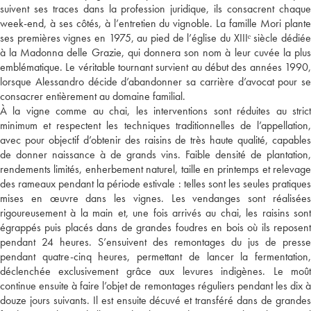
suivent ses traces dans la profession juridique, ils consacrent chaque
week-end, à ses côtés, à l’entretien du vignoble. La famille Mori plante
ses premières vignes en 1975, au pied de l’église du XIIIᵉ siècle dédiée
à la Madonna delle Grazie, qui donnera son nom à leur cuvée la plus
emblématique. Le véritable tournant survient au début des années 1990,
lorsque Alessandro décide d’abandonner sa carrière d’avocat pour se
consacrer entièrement au domaine familial.
À la vigne comme au chai, les interventions sont réduites au strict
minimum et respectent les techniques traditionnelles de l’appellation,
avec pour objectif d’obtenir des raisins de très haute qualité, capables
de donner naissance à de grands vins. Faible densité de plantation,
rendements limités, enherbement naturel, taille en printemps et relevage
des rameaux pendant la période estivale : telles sont les seules pratiques
mises en œuvre dans les vignes. Les vendanges sont réalisées
rigoureusement à la main et, une fois arrivés au chai, les raisins sont
égrappés puis placés dans de grandes foudres en bois où ils reposent
pendant 24 heures. S’ensuivent des remontages du jus de presse
pendant quatre-cinq heures, permettant de lancer la fermentation,
déclenchée exclusivement grâce aux levures indigènes. Le moût
continue ensuite à faire l’objet de remontages réguliers pendant les dix à
douze jours suivants. Il est ensuite décuvé et transféré dans de grandes