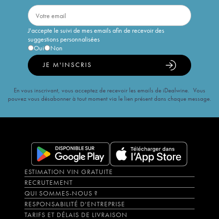
J'accepte le suivi de mes emails afin de recevoir des
suggestions personnalisées
Oui
Non
JE M'INSCRIS
En vous inscrivant, vous acceptez de recevoir les emails de iDealwine. Vous
pouvez vous désabonner à tout moment via le lien présent dans chaque message.
ESTIMATION VIN GRATUITE
RECRUTEMENT
QUI SOMMES-NOUS ?
RESPONSABILITÉ D'ENTREPRISE
TARIFS ET DÉLAIS DE LIVRAISON