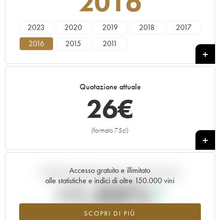
2016
2023
2020
2019
2018
2017
2016
2015
2011
Quotazione attuale
26
€
(formato 75cl)
+
Accesso gratuito e illimitato
Andamento della quotazione in tempo reale
alle statistiche e indici di oltre 150.000 vini
+1.04%
SCOPRI DI PIÙ
Valore in aumento per l'annata 2016 nel 2026 rispetto al 2025