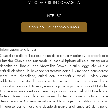
VINO DA BERE IN COMPAGNIA
INTENSO
POSSIEDI LO STESSO VINO?
Informazioni sulla tenuta
Cosa si cela dietro il curioso nome della tenuta Aléofane? La proprietaria
Natacha Chave non nasconde di essersi ispirata all’isola immaginaria
descritta nel libro di John Macmillan Brown, in cui si legge che «Nella
città di Aléofane, le bevande fermentate come il vino sono considerate
merci rare, diaboliche, quindi con proprietà curatrici: il vino viene
addirittura prescritto dal medico». Perciò, se è vero che il vino ha la
capacità di guarire tutti i mali, è una ragione in più per gustarlo! Natacha
Chave non inizia certo da zero. Figlia di viticoltori, nel 2000 vede suo
fratello Yann riprendere in mano la tenuta paterna situata nelle
denominazioni Crozes-Hermitage e Hermitage. Ella abbandona così
l’interesse per la filosofia e decide di iscriversi all’università del vino di