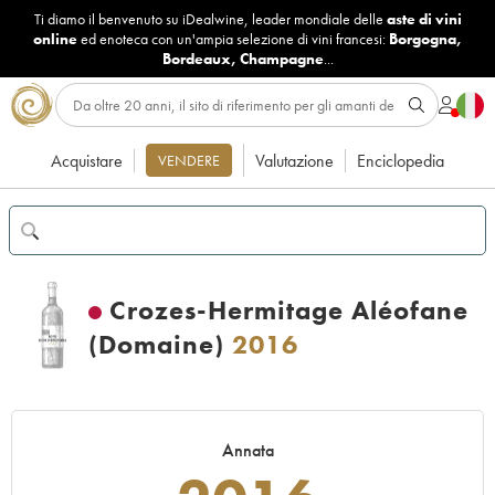
Ti diamo il benvenuto su iDealwine, leader mondiale delle
aste di vini
online
ed enoteca con un'ampia selezione di vini francesi:
Borgogna
,
Bordeaux
,
Champagne
...
Acquistare
Valutazione
Enciclopedia
VENDERE
Crozes-Hermitage Aléofane
(Domaine)
2016
Annata