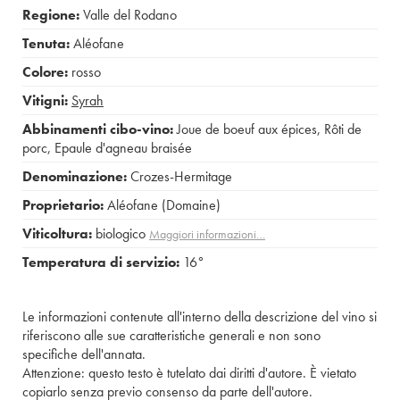
Regione:
Valle del Rodano
Tenuta:
Aléofane
Colore:
rosso
Vitigni:
Syrah
Abbinamenti cibo-vino:
Joue de boeuf aux épices
,
Rôti de
porc
,
Epaule d'agneau braisée
Denominazione:
Crozes-Hermitage
Proprietario:
Aléofane (Domaine)
Viticoltura:
biologico
Maggiori informazioni…
Temperatura di servizio:
16°
Le informazioni contenute all'interno della descrizione del vino si
riferiscono alle sue caratteristiche generali e non sono
specifiche dell'annata.
Attenzione: questo testo è tutelato dai diritti d'autore. È vietato
copiarlo senza previo consenso da parte dell'autore.