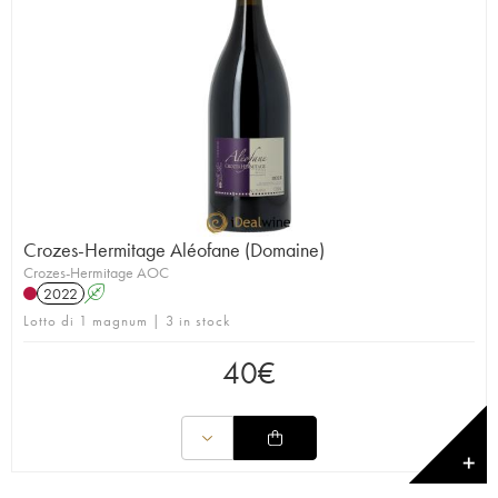
Crozes-Hermitage Aléofane (Domaine)
Crozes-Hermitage AOC
2022
A
Lotto di 1 magnum | 3 in stock
40
€
✕