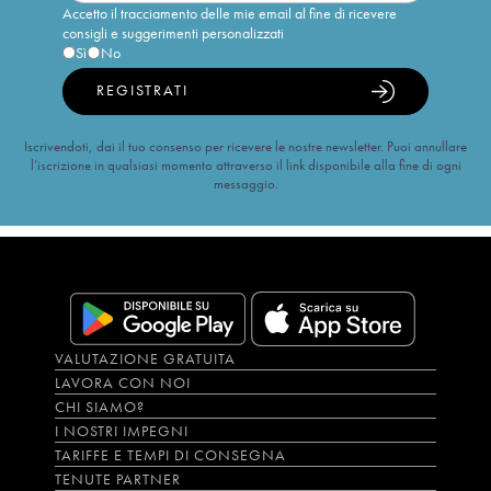
Accetto il tracciamento delle mie email al fine di ricevere
consigli e suggerimenti personalizzati
Sì
No
REGISTRATI
Iscrivendoti, dai il tuo consenso per ricevere le nostre newsletter. Puoi annullare
l’iscrizione in qualsiasi momento attraverso il link disponibile alla fine di ogni
messaggio.
VALUTAZIONE GRATUITA
LAVORA CON NOI
CHI SIAMO?
I NOSTRI IMPEGNI
TARIFFE E TEMPI DI CONSEGNA
TENUTE PARTNER