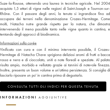
Suze-la-Rousse, ottenendo una laurea in tecniche agricole. Nel 2004
acquista 1,5 ettari di vigne nelle regioni di Saint-Joseph e Tournon-sur-
Rhône. Con il passare degli anni, la tenuta si ingrandisce fino ad
occupare dei terreni nella denominazione Crozes-Hermitage. Come
molti, Natacha nutre grande rispetto per la natura, che dimostra
intervenendo il meno possibile tanto nelle vigne quanto in cantina, e
tentando degli approcci di biodinamica.
Informazioni sulla cuvée
Vinificato con cura e con il minimo intervento possibile, il Crozes-
Hermitage di Natacha Chave sprigiona deliziosi aromi di frutti a bacca
rossa e nera e di cioccolato, uniti a note floreali e speziate. Al palato
risulta ampio, morbido e vellutato grazie ai tannini di notevole finezza.
Inoltre, presenta un buon volume e un'ottima persistenza. Si consiglia di
lasciarlo riposare un po' in cantina prima di degustarlo.
CONSULTA TUTTI GLI INDICI PER QUESTA TENUTA
INFORMAZIONI
AGGIUNTIVE