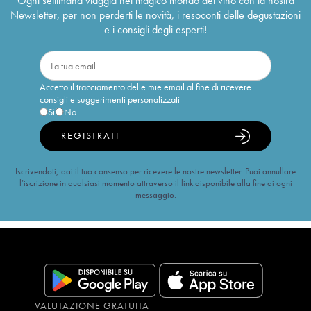
Ogni settimana viaggia nel magico mondo del vino con la nostra
Newsletter, per non perderti le novità, i resoconti delle degustazioni
e i consigli degli esperti!
Accetto il tracciamento delle mie email al fine di ricevere
consigli e suggerimenti personalizzati
Sì
No
REGISTRATI
Iscrivendoti, dai il tuo consenso per ricevere le nostre newsletter. Puoi annullare
l’iscrizione in qualsiasi momento attraverso il link disponibile alla fine di ogni
messaggio.
VALUTAZIONE GRATUITA