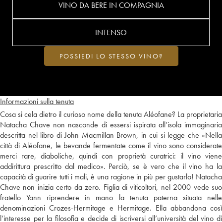
VINO DA BERE IN COMPAGNIA
INTENSO
POSSIEDI LO STESSO VINO?
Informazioni sulla tenuta
Cosa si cela dietro il curioso nome della tenuta Aléofane? La proprietaria
Natacha Chave non nasconde di essersi ispirata all’isola immaginaria
descritta nel libro di John Macmillan Brown, in cui si legge che «Nella
città di Aléofane, le bevande fermentate come il vino sono considerate
merci rare, diaboliche, quindi con proprietà curatrici: il vino viene
addirittura prescritto dal medico». Perciò, se è vero che il vino ha la
capacità di guarire tutti i mali, è una ragione in più per gustarlo! Natacha
Chave non inizia certo da zero. Figlia di viticoltori, nel 2000 vede suo
fratello Yann riprendere in mano la tenuta paterna situata nelle
denominazioni Crozes-Hermitage e Hermitage. Ella abbandona così
l’interesse per la filosofia e decide di iscriversi all’università del vino di