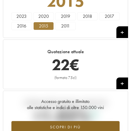
2015
2023
2020
2019
2018
2017
2016
2015
2011
Quotazione attuale
22
€
(formato 75cl)
+
Accesso gratuito e illimitato
Andamento della quotazione in tempo reale
alle statistiche e indici di oltre 150.000 vini
+1.02%
SCOPRI DI PIÙ
Valore in aumento per l'annata 2015 nel 2026 rispetto al 2025