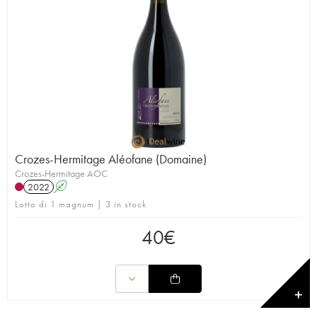
Crozes-Hermitage Aléofane (Domaine)
Crozes-Hermitage AOC
2022
A
Lotto di 1 magnum | 3 in stock
40
€
✕