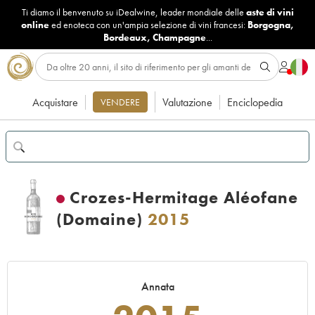
Ti diamo il benvenuto su iDealwine, leader mondiale delle
aste di vini
online
ed enoteca con un'ampia selezione di vini francesi:
Borgogna
,
Bordeaux
,
Champagne
...
Acquistare
Valutazione
Enciclopedia
VENDERE
Crozes-Hermitage Aléofane
(Domaine)
2015
Annata