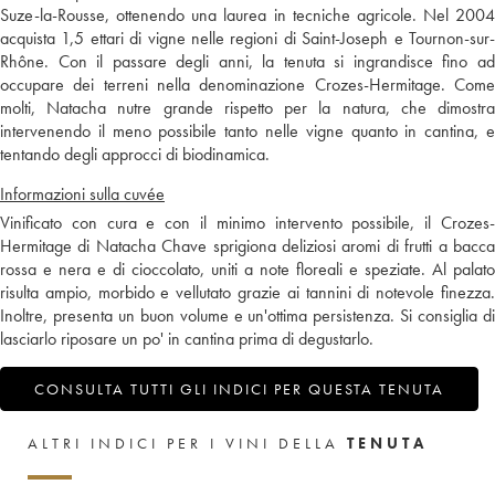
Suze-la-Rousse, ottenendo una laurea in tecniche agricole. Nel 2004
acquista 1,5 ettari di vigne nelle regioni di Saint-Joseph e Tournon-sur-
Rhône. Con il passare degli anni, la tenuta si ingrandisce fino ad
occupare dei terreni nella denominazione Crozes-Hermitage. Come
molti, Natacha nutre grande rispetto per la natura, che dimostra
intervenendo il meno possibile tanto nelle vigne quanto in cantina, e
tentando degli approcci di biodinamica.
Informazioni sulla cuvée
Vinificato con cura e con il minimo intervento possibile, il Crozes-
Hermitage di Natacha Chave sprigiona deliziosi aromi di frutti a bacca
rossa e nera e di cioccolato, uniti a note floreali e speziate. Al palato
risulta ampio, morbido e vellutato grazie ai tannini di notevole finezza.
Inoltre, presenta un buon volume e un'ottima persistenza. Si consiglia di
lasciarlo riposare un po' in cantina prima di degustarlo.
CONSULTA TUTTI GLI INDICI PER QUESTA TENUTA
ALTRI INDICI PER I VINI DELLA
TENUTA