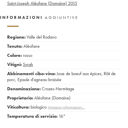
Saint-Joseph Aléofane (Domaine)
2015
INFORMAZIONI
AGGIUNTIVE
Regione:
Valle del Rodano
Tenuta:
Aléofane
Colore:
rosso
Vitigni:
Syrah
Abbinamenti cibo-vino:
Joue de boeuf aux épices
,
Rôti de
porc
,
Epaule d'agneau braisée
Denominazione:
Crozes-Hermitage
Proprietario:
Aléofane (Domaine)
Viticoltura:
biologico
Maggiori informazioni…
Temperatura di servizio:
16°