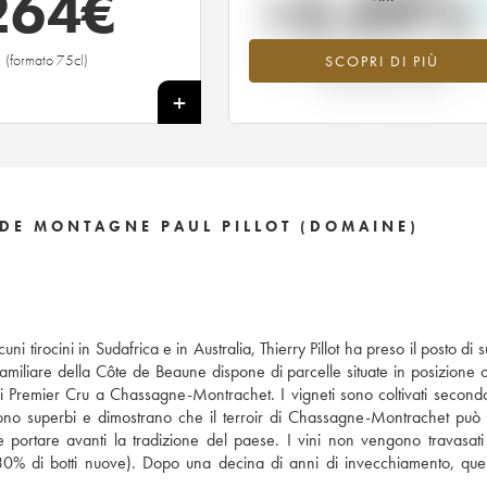
264
€
+3.09%
(formato 75cl)
SCOPRI DI PIÙ
Valore in aumento per l'annata 2017 
2026 rispetto al 2025
+
DE MONTAGNE PAUL PILLOT (DOMAINE)
ni tirocini in Sudafrica e in Australia, Thierry Pillot ha preso il posto di
 familiare della Côte de Beaune dispone di parcelle situate in posizione o
i Premier Cru a Chassagne-Montrachet. I vigneti sono coltivati secondo
nuta sono superbi e dimostrano che il terroir di Chassagne-Montrachet può
e portare avanti la tradizione del paese. I vini non vengono travasati 
0% di botti nuove). Dopo una decina di anni di invecchiamento, quest