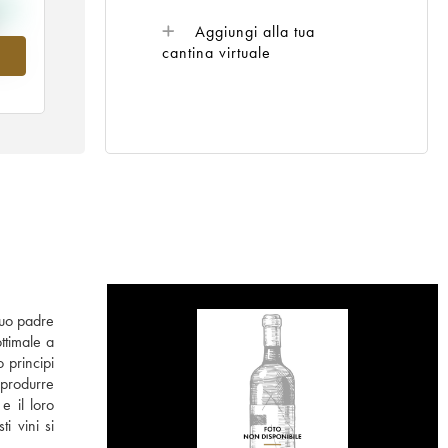
Aggiungi alla tua
cantina virtuale
nel
 suo padre
ttimale a
 principi
 produrre
e il loro
i vini si