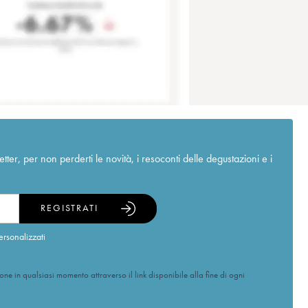
r, per non perderti le novità, i resoconti delle degustazioni e i
REGISTRATI
ersonalizzati
ione in qualsiasi momento attraverso il link disponibile alla fine di ogni