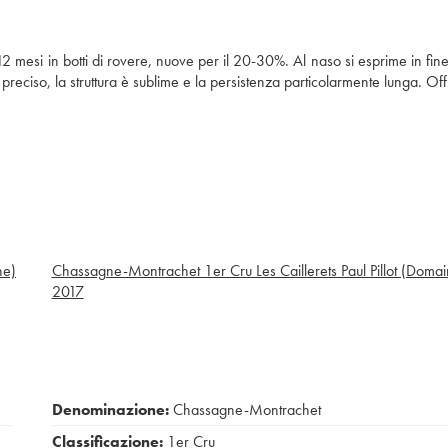
12 mesi in botti di rovere, nuove per il 20-30%. Al naso si esprime in fin
 preciso, la struttura è sublime e la persistenza particolarmente lunga. Off
ne)
Chassagne-Montrachet 1er Cru Les Caillerets Paul Pillot (Domai
2017
Denominazione:
Chassagne-Montrachet
Classificazione:
1er Cru