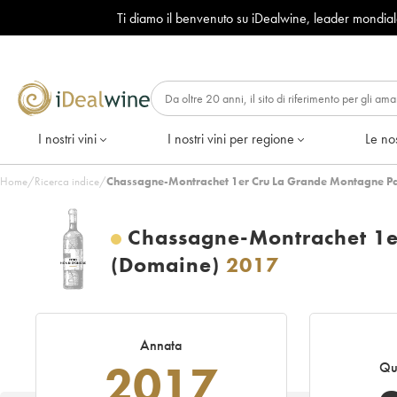
Ti diamo il benvenuto su iDealwine, leader mondia
I nostri vini
I nostri vini per regione
Le nos
Home
/
Ricerca indice
/
Chassagne-Montrachet 1er Cru La Grande Montagne Pau
Chassagne-Montrachet 1er
(Domaine)
2017
Annata
2017
Qu