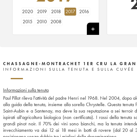
2020
2019
2018
2017
2016
2015
2010
2008
CHASSAGNE-MONTRACHET 1ER CRU LA GRAN
INFORMAZIONI SULLA TENUTA E SULLA CUVÉE
Informazioni sulla tenuta
Paul Pillot rileva l'attività del padre Henri nel 1968. Nel 2004, dopo alcu
alla guida della tenuta, insieme alla sorella Chrystelle. Questa tenuta
Saint-Aubin e a Santenay, ma deve la sua reputazione a sei terroir d
ispirati all'agricoltura biologica (non certificata). I rossi della te
grandi pinot noir. Il 70% dei vini sono bianchi, ma la tenuta intend
invecchiamento va dai 12 ai 18 mesi in botti di rovere (dal 20 al 3
posizionano senza dubbio tra i migliori della denominazione.