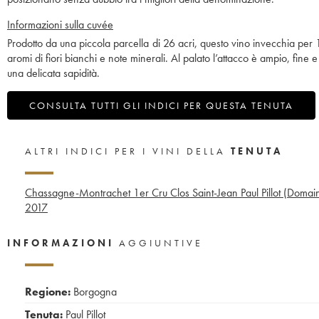
Informazioni sulla cuvée
Prodotto da una piccola parcella di 26 acri, questo vino invecchia per 
aromi di fiori bianchi e note minerali. Al palato l’attacco è ampio, fine e
una delicata sapidità.
CONSULTA TUTTI GLI INDICI PER QUESTA TENUTA
ALTRI INDICI PER I VINI DELLA
TENUTA
Chassagne-Montrachet 1er Cru Clos Saint-Jean Paul Pillot (Domai
2017
INFORMAZIONI
AGGIUNTIVE
Regione:
Borgogna
Tenuta:
Paul Pillot