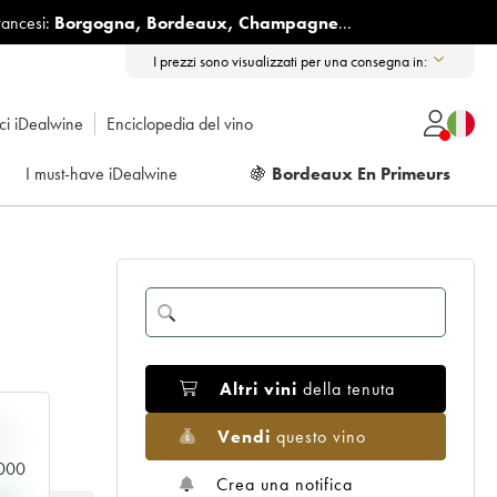
rancesi:
Borgogna
,
Bordeaux
,
Champagne
...
I prezzi sono visualizzati per una consegna in:
ici iDealwine
Enciclopedia del vino
I must-have iDealwine
🍇
Bordeaux En Primeurs
Altri vini
della tenuta
Vendi
questo vino
n
.000
Crea una notifica