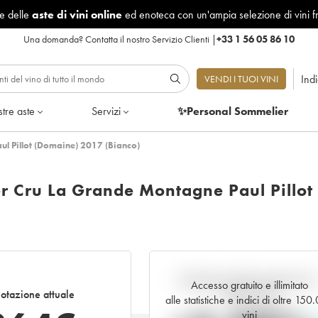
le delle
aste di vini online
ed enoteca con un'ampia selezione di vini f
Una domanda?
Contatta il nostro Servizio Clienti
|
+33 1 56 05 86 10
Ind
VENDI I TUOI VINI
tre aste
Servizi
✨Personal Sommelier
l Pillot (Domaine) 2017 (Bianco)
 Cru La Grande Montagne Paul Pillot
Andamento della quotazione i
Accesso gratuito e illimitato
otazione attuale
tempo reale
alle statistiche e indici di oltre 150
vini