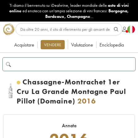
Ti diamo il benvenuto su iDealwine, leader mondiale delle
aste di vini
online
ed enoteca con un'ampia selezione di vini francesi:
Borgogna
,
Bordeaux
,
Champagne
...
Acquistare
Valutazione
Enciclopedia
VENDERE
Chassagne-Montrachet 1er
Cru La Grande Montagne Paul
Pillot (Domaine)
2016
Annata