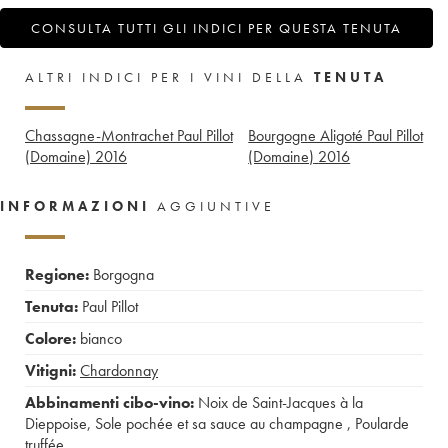
CONSULTA TUTTI GLI INDICI PER QUESTA TENUTA
ALTRI INDICI PER I VINI DELLA
TENUTA
Chassagne-Montrachet Paul Pillot
Bourgogne Aligoté Paul Pillot
(Domaine)
2016
(Domaine)
2016
INFORMAZIONI
AGGIUNTIVE
Regione:
Borgogna
Tenuta:
Paul Pillot
Colore:
bianco
Vitigni:
Chardonnay
Abbinamenti cibo-vino:
Noix de Saint-Jacques à la
Dieppoise
,
Sole pochée et sa sauce au champagne
,
Poularde
truffée