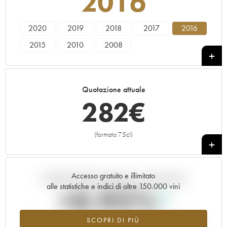
2016
2020
2019
2018
2017
2016
2015
2010
2008
Quotazione attuale
282
€
(formato 75cl)
+
Accesso gratuito e illimitato
Andamento della quotazione in tempo reale
alle statistiche e indici di oltre 150.000 vini
+0.92%
SCOPRI DI PIÙ
Valore in aumento per l'annata 2016 nel 2026 rispetto al 2025