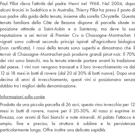
Paul Pillot rileva l'attività del padre Henri nel 1968. Nel 2004, dopo
alcuni tirocini in Sudafrica e in Australia, Thierry Pillot ha preso il posto di
suo padre alla guida della tenuta, insieme alla sorella Chrystelle. Questa
tenuta familiare della Côte de Beaune dispone di parcelle situate in
posizione ottimale a Saint-Aubin e a Santenay, ma deve la sua
reputazione a sei terroir di Premier Cru a Chassagne-Montrachet. I
vigneti sono coltivati secondo principi ispirati all'agricoltura biologica
(non certificata). I rossi della tenuta sono superbi e dimostrano che il
terroir di Chassagne-Montrachet può produrre grandi pinot noir. Il 70%
dei vini sono bianchi, ma la tenuta intende portare avanti la tradizione
del paese. I vini non vengono travasati e il loro invecchiamento va dai
12 ai 18 mesi in botti di rovere (dal 20 al 30% di botti nuove). Dopo una
decina di anni di invecchiamento, questi vini si posizionano senza
dubbio tra i migliori della denominazione.
Informazioni sulla cuvée
Prodotto da una piccola parcella di 26 acri, questo vino invecchia per 12
mesi in botti di rovere, nuove per il 20-30%. Al naso si esprime in
finezza, con aromi di fiori bianchi e note minerali. Al palato l’attacco è
ampio, fine e preciso, la struttura è sublime e la persistenza
particolarmente lunga. Offre inoltre una delicata sapidità.