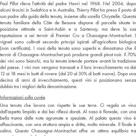
Paul Pillot rileva l'attività del padre Henri nel 1968. Nel 2004, dopo
alcuni tirocini in Sudafrica e in Australia, Thierry Pillot ha preso il posto di
suo padre alla guida della tenuta, insieme alla sorella Chrystelle. Questa
tenuta familiare della Côte de Beaune dispone di parcelle situate in
posizione ottimale a Saint-Aubin e a Santenay, ma deve la sua
reputazione a sei terroir di Premier Cru a Chassagne-Montrachet. I
vigneti sono coltivati secondo principi ispirati all'agricoltura biologica
(non certificata). I rossi della tenuta sono superbi e dimostrano che il
terroir di Chassagne-Montrachet può produrre grandi pinot noir. Il 70%
dei vini sono bianchi, ma la tenuta intende portare avanti la tradizione
del paese. I vini non vengono travasati e il loro invecchiamento va dai
12 ai 18 mesi in botti di rovere (dal 20 al 30% di botti nuove). Dopo una
decina di anni di invecchiamento, questi vini si posizionano senza
dubbio tra i migliori della denominazione.
Informazioni sulla cuvée
Una tenuta che lavora con rispetto le sue terre. Ci regala un vino
dall’aspetto limpido e dai bei riflessi dorati. Al naso è floreale, con una
bella trama dalle note agrumate e speziate. Al palato questo vino è
affascinante, con una struttura ampia e dritta, molto minerale. Il finale è
salino. Questo Chassagne-Montrachet offre un ottimo equilibrio tra