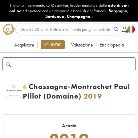
Ti diamo il benvenuto su iDealwine, leader mondiale delle
aste di vini
online
ed enoteca con un'ampia selezione di vini francesi:
Borgogna
,
Bordeaux
,
Champagne
...
Acquistare
Valutazione
Enciclopedia
VENDERE
Chassagne-Montrachet Paul
Pillot (Domaine)
2019
Annata