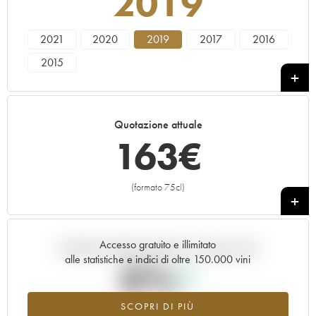
2019
2021
2020
2019
2017
2016
2015
Quotazione attuale
163
€
(formato 75cl)
+
Accesso gratuito e illimitato
Andamento della quotazione in tempo reale
alle statistiche e indici di oltre 150.000 vini
0%
SCOPRI DI PIÙ
Valore in aumento per l'annata 2019 nel 2026 rispetto al 2025