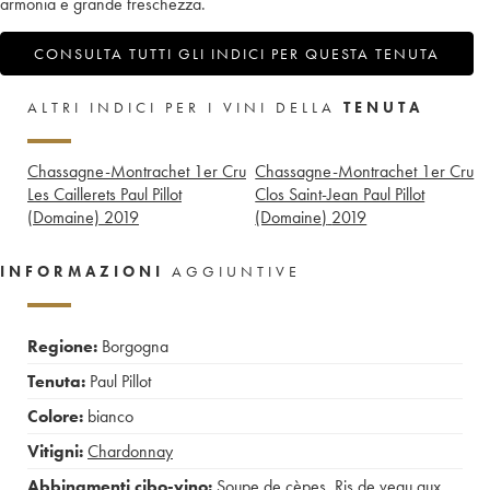
armonia e grande freschezza.
CONSULTA TUTTI GLI INDICI PER QUESTA TENUTA
ALTRI INDICI PER I VINI DELLA
TENUTA
Chassagne-Montrachet 1er Cru
Chassagne-Montrachet 1er Cru
Les Caillerets Paul Pillot
Clos Saint-Jean Paul Pillot
(Domaine)
2019
(Domaine)
2019
INFORMAZIONI
AGGIUNTIVE
Regione:
Borgogna
Tenuta:
Paul Pillot
Colore:
bianco
Vitigni:
Chardonnay
Abbinamenti cibo-vino:
Soupe de cèpes
,
Ris de veau aux