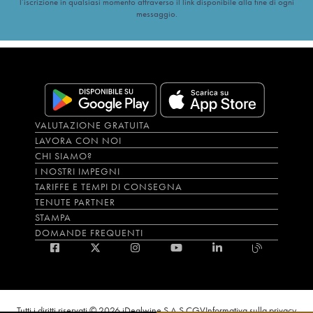
l’iscrizione in qualsiasi momento attraverso il link disponibile alla fine di ogni
messaggio.
VALUTAZIONE GRATUITA
LAVORA CON NOI
CHI SIAMO?
I NOSTRI IMPEGNI
TARIFFE E TEMPI DI CONSEGNA
TENUTE PARTNER
STAMPA
DOMANDE FREQUENTI
Tutti i diritti riservati © 2026 iDealwine S.A.S.
CGV
Informativa sulla privacy