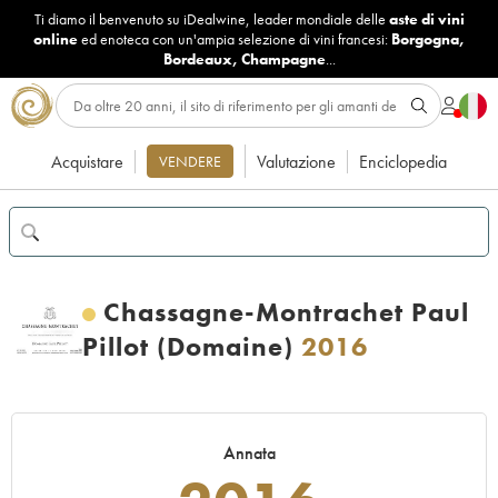
Ti diamo il benvenuto su iDealwine, leader mondiale delle
aste di vini
online
ed enoteca con un'ampia selezione di vini francesi:
Borgogna
,
Bordeaux
,
Champagne
...
Acquistare
Valutazione
Enciclopedia
VENDERE
Chassagne-Montrachet Paul
Pillot (Domaine)
2016
Annata