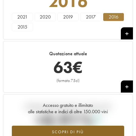
2016
2021
2020
2019
2017
2016
2015
Quotazione attuale
63
€
(formato 75cl)
+
Accesso gratuito e illimitato
Andamento della quotazione in tempo reale
alle statistiche e indici di oltre 150.000 vini
+0.91%
SCOPRI DI PIÙ
Valore in aumento per l'annata 2016 nel 2026 rispetto al 2025