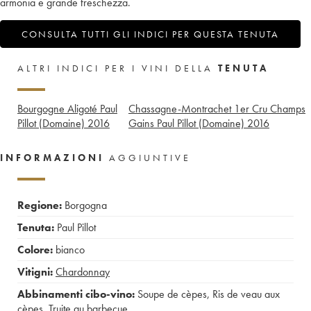
armonia e grande freschezza.
CONSULTA TUTTI GLI INDICI PER QUESTA TENUTA
ALTRI INDICI PER I VINI DELLA
TENUTA
Bourgogne Aligoté Paul
Chassagne-Montrachet 1er Cru Champs
Pillot (Domaine)
2016
Gains Paul Pillot (Domaine)
2016
INFORMAZIONI
AGGIUNTIVE
Regione:
Borgogna
Tenuta:
Paul Pillot
Colore:
bianco
Vitigni:
Chardonnay
Abbinamenti cibo-vino:
Soupe de cèpes
,
Ris de veau aux
cèpes
,
Truite au barbecue