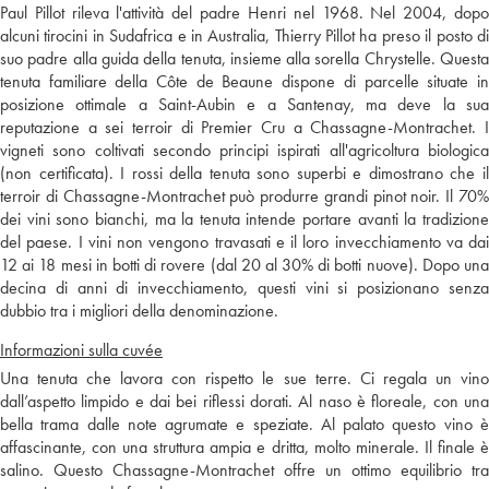
Paul Pillot rileva l'attività del padre Henri nel 1968. Nel 2004, dopo
alcuni tirocini in Sudafrica e in Australia, Thierry Pillot ha preso il posto di
suo padre alla guida della tenuta, insieme alla sorella Chrystelle. Questa
tenuta familiare della Côte de Beaune dispone di parcelle situate in
posizione ottimale a Saint-Aubin e a Santenay, ma deve la sua
reputazione a sei terroir di Premier Cru a Chassagne-Montrachet. I
vigneti sono coltivati secondo principi ispirati all'agricoltura biologica
(non certificata). I rossi della tenuta sono superbi e dimostrano che il
terroir di Chassagne-Montrachet può produrre grandi pinot noir. Il 70%
dei vini sono bianchi, ma la tenuta intende portare avanti la tradizione
del paese. I vini non vengono travasati e il loro invecchiamento va dai
12 ai 18 mesi in botti di rovere (dal 20 al 30% di botti nuove). Dopo una
decina di anni di invecchiamento, questi vini si posizionano senza
dubbio tra i migliori della denominazione.
Informazioni sulla cuvée
Una tenuta che lavora con rispetto le sue terre. Ci regala un vino
dall’aspetto limpido e dai bei riflessi dorati. Al naso è floreale, con una
bella trama dalle note agrumate e speziate. Al palato questo vino è
affascinante, con una struttura ampia e dritta, molto minerale. Il finale è
salino. Questo Chassagne-Montrachet offre un ottimo equilibrio tra