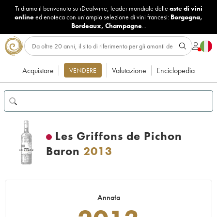
Ti diamo il benvenuto su iDealwine, leader mondiale delle
aste di vini
online
ed enoteca con un'ampia selezione di vini francesi:
Borgogna
,
Bordeaux
,
Champagne
...
Acquistare
Valutazione
Enciclopedia
VENDERE
Les Griffons de Pichon
Baron
2013
Annata