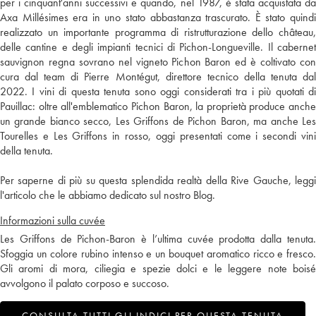
per i cinquant'anni successivi e quando, nel 1987, è stata acquistata da
Axa Millésimes era in uno stato abbastanza trascurato. È stato quindi
realizzato un importante programma di ristrutturazione dello château,
delle cantine e degli impianti tecnici di Pichon-Longueville. Il cabernet
sauvignon regna sovrano nel vigneto Pichon Baron ed è coltivato con
cura dal team di Pierre Montégut, direttore tecnico della tenuta dal
2022. I vini di questa tenuta sono oggi considerati tra i più quotati di
Pauillac: oltre all'emblematico Pichon Baron, la proprietà produce anche
un grande bianco secco, Les Griffons de Pichon Baron, ma anche Les
Tourelles e Les Griffons in rosso, oggi presentati come i secondi vini
della tenuta.
Per saperne di più su questa splendida realtà della Rive Gauche, leggi
l'articolo che le abbiamo dedicato sul nostro Blog.
Informazioni sulla cuvée
Les Griffons de Pichon-Baron è l’ultima cuvée prodotta dalla tenuta.
Sfoggia un colore rubino intenso e un bouquet aromatico ricco e fresco.
Gli aromi di mora, ciliegia e spezie dolci e le leggere note boisé
avvolgono il palato corposo e succoso.
CONSULTA TUTTI GLI INDICI PER QUESTA TENUTA