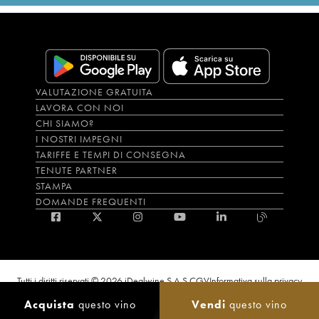
VALUTAZIONE GRATUITA
LAVORA CON NOI
CHI SIAMO?
I NOSTRI IMPEGNI
TARIFFE E TEMPI DI CONSEGNA
TENUTE PARTNER
STAMPA
DOMANDE FREQUENTI
Tutti i diritti riservati © 2026 iDealwine S.A.S.
CGV
Informativa sulla privacy
Bevi con moderazione, l’abuso di alcol è dannoso per la salute. L'utilizzo del
Acquista
questo vino
Vendi
questo vino
sito e dei servizi annessi è riservato solo agli utenti maggiorenni.