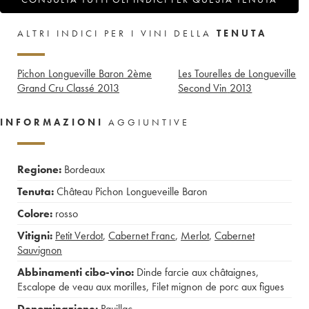
ALTRI INDICI PER I VINI DELLA
TENUTA
Pichon Longueville Baron 2ème
Les Tourelles de Longueville
Grand Cru Classé
2013
Second Vin
2013
INFORMAZIONI
AGGIUNTIVE
Regione:
Bordeaux
Tenuta:
Château Pichon Longueveille Baron
Colore:
rosso
Vitigni:
Petit Verdot
,
Cabernet Franc
,
Merlot
,
Cabernet
Sauvignon
Abbinamenti cibo-vino:
Dinde farcie aux châtaignes
,
Escalope de veau aux morilles
,
Filet mignon de porc aux figues
Denominazione:
Pauillac