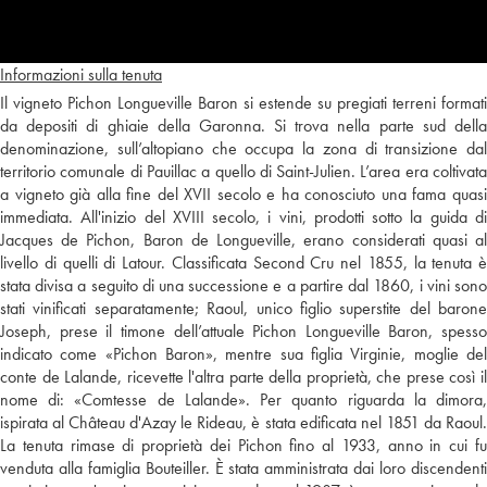
Informazioni sulla tenuta
Il vigneto Pichon Longueville Baron si estende su pregiati terreni formati
da depositi di ghiaie della Garonna. Si trova nella parte sud della
denominazione, sull’altopiano che occupa la zona di transizione dal
territorio comunale di Pauillac a quello di Saint-Julien. L’area era coltivata
a vigneto già alla fine del XVII secolo e ha conosciuto una fama quasi
immediata. All'inizio del XVIII secolo, i vini, prodotti sotto la guida di
Jacques de Pichon, Baron de Longueville, erano considerati quasi al
livello di quelli di Latour. Classificata Second Cru nel 1855, la tenuta è
stata divisa a seguito di una successione e a partire dal 1860, i vini sono
stati vinificati separatamente; Raoul, unico figlio superstite del barone
Joseph, prese il timone dell’attuale Pichon Longueville Baron, spesso
indicato come «Pichon Baron», mentre sua figlia Virginie, moglie del
conte de Lalande, ricevette l'altra parte della proprietà, che prese così il
nome di: «Comtesse de Lalande». Per quanto riguarda la dimora,
ispirata al Château d'Azay le Rideau, è stata edificata nel 1851 da Raoul.
La tenuta rimase di proprietà dei Pichon fino al 1933, anno in cui fu
venduta alla famiglia Bouteiller. È stata amministrata dai loro discendenti