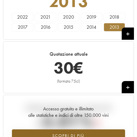
2013
2022
2021
2020
2019
2018
2017
2016
2015
2014
2013
2012
Quotazione attuale
30
€
(formato 75cl)
+
Andamento della quotazione in tempo reale
Accesso gratuito e illimitato
-5.01%
alle statistiche e indici di oltre 150.000 vini
Tendenza al ribasso per il valore dell'annata 2013 nel 2026 rispetto
SCOPRI DI PIÙ