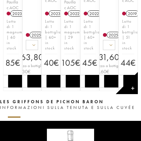
c AOC
c AOC
c AOC
Pauilla
Pauilla
c AOC
c AOC
2023
T
2023
T
2022
T
2022
T
2019
Lotto
Lotto
Lotto
Lotto
Lotto
di 1
di 1
di 1
di 1
di 1
magnum
bottiglia
magnum
bottiglia
bottiglia
2025
T
2025
T
| 60
| 60+
| 29
| 60+
| 51
in
in
in
in
in
stock
stock
stock
stock
stock
463,80
€
231,60
€
85
€
40
€
105
€
45
€
44
€
Prezzo a bottiglia
Prezzo a bottiglia
77,30
€
38,60
€
✕
LES GRIFFONS DE PICHON BARON
INFORMAZIONI SULLA TENUTA E SULLA CUVÉE