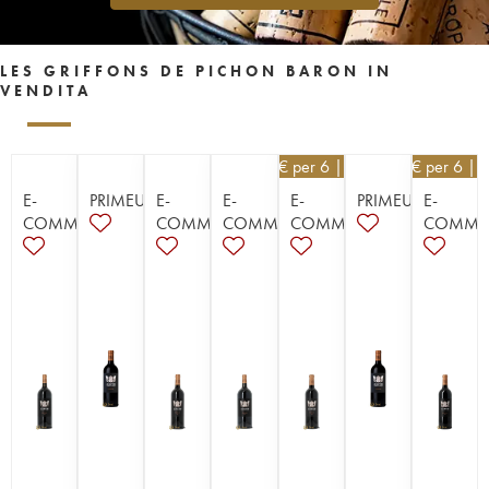
LES GRIFFONS DE PICHON BARON IN
VENDITA
40,50
€
per 6 | - 10%
39,60
€
per 6 | 
E-
PRIMEURS
E-
E-
E-
PRIMEURS
E-
COMMERCE
COMMERCE
COMMERCE
COMMERCE
COMME