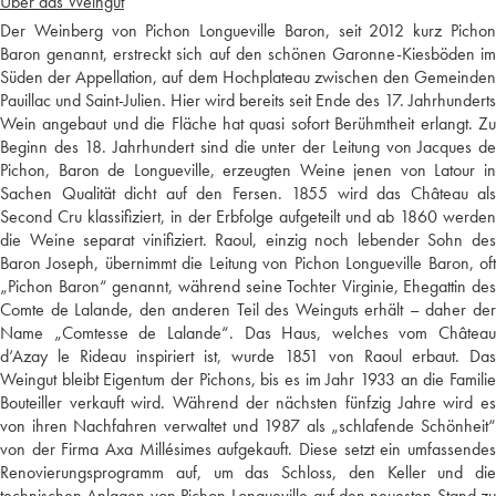
Über das Weingut
Der Weinberg von Pichon Longueville Baron, seit 2012 kurz Pichon
Baron genannt, erstreckt sich auf den schönen Garonne-Kiesböden im
Süden der Appellation, auf dem Hochplateau zwischen den Gemeinden
Pauillac und Saint-Julien. Hier wird bereits seit Ende des 17. Jahrhunderts
Wein angebaut und die Fläche hat quasi sofort Berühmtheit erlangt. Zu
Beginn des 18. Jahrhundert sind die unter der Leitung von Jacques de
Pichon, Baron de Longueville, erzeugten Weine jenen von Latour in
Sachen Qualität dicht auf den Fersen. 1855 wird das Château als
Second Cru klassifiziert, in der Erbfolge aufgeteilt und ab 1860 werden
die Weine separat vinifiziert. Raoul, einzig noch lebender Sohn des
Baron Joseph, übernimmt die Leitung von Pichon Longueville Baron, oft
„Pichon Baron“ genannt, während seine Tochter Virginie, Ehegattin des
Comte de Lalande, den anderen Teil des Weinguts erhält – daher der
Name „Comtesse de Lalande“. Das Haus, welches vom Château
d‘Azay le Rideau inspiriert ist, wurde 1851 von Raoul erbaut. Das
Weingut bleibt Eigentum der Pichons, bis es im Jahr 1933 an die Familie
Bouteiller verkauft wird. Während der nächsten fünfzig Jahre wird es
von ihren Nachfahren verwaltet und 1987 als „schlafende Schönheit“
von der Firma Axa Millésimes aufgekauft. Diese setzt ein umfassendes
Renovierungsprogramm auf, um das Schloss, den Keller und die
technischen Anlagen von Pichon-Longueville auf den neuesten Stand zu