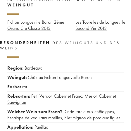
WEINGUT
Pichon Longueville Baron 2ème
Les Tourelles de Longueville
Grand Cru Classé
2013
Second Vin
2013
BESONDERHEITEN
DES WEINGUTS UND DES
WEINS
Region:
Bordeaux
Weingut:
Château Pichon Longueveille Baron
Farbe:
rot
Rebsorten:
Petit Verdot
,
Cabernet Franc
,
Merlot
,
Cabernet
Sauvignon
Welcher Wein zum Essen?
Dinde farcie aux châtaignes
,
Escalope de veau aux morilles
,
Filet mignon de porc aux figues
Appellation:
Pauillac