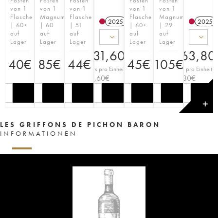
Posten
Posten
Posten
Posten
Posten
von 1
von 1
von 1
von 1
von 1
Flasche
Magnum
Flasche
Flasche
Magnum
2025
T
2025
| 60+
| 60
| 51
| 60+
| 29
auf
auf
auf
auf
auf
Lager
Lager
Lager
Lager
Lager
231,60
€
463,80
40
€
85
€
44
€
45
€
105
€
Preis pro Einheit
Preis pro Einheit
38,60
€
77,30
€
✕
LES GRIFFONS DE PICHON BARON
INFORMATIONEN