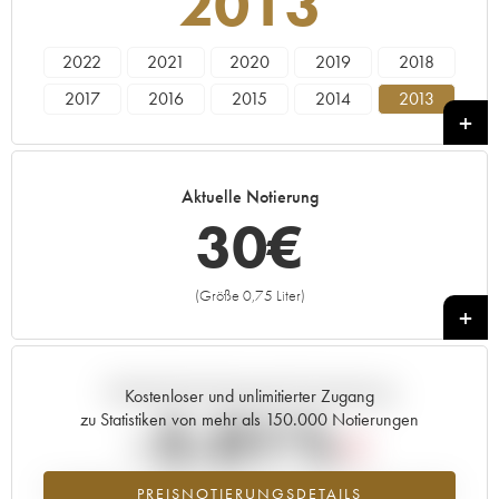
2013
2022
2021
2020
2019
2018
2017
2016
2015
2014
2013
2012
Aktuelle Notierung
30
€
(Größe 0,75 Liter)
+
Aktuelle Entwicklung der Preisnotierung
Kostenloser und unlimitierter Zugang
-5.01%
zu Statistiken von mehr als 150.000 Notierungen
Preisabfall des Jahrgangs 2013 im Jahr 2026 im Vergleich zum Jahr
PREISNOTIERUNGSDETAILS