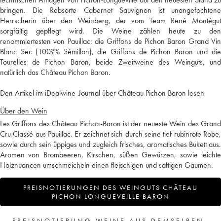
bringen. Die Rebsorte Cabernet Sauvignon ist unangefochtene
Herrscherin über den Weinberg, der vom Team René Montégut
sorgfältig gepflegt wird. Die Weine zählen heute zu den
renommiertesten von Pauillac: die Griffons de Pichon Baron Grand Vin
Blanc Sec (100?% Sémillon), die Griffons de Pichon Baron und die
Tourelles de Pichon Baron, beide Zweitweine des Weinguts, und
natürlich das Château Pichon Baron.
Den Artikel im iDealwine-Journal über Château Pichon Baron lesen
Über den Wein
Les Griffons des Château Pichon-Baron ist der neueste Wein des Grand
Cru Classé aus Pauillac. Er zeichnet sich durch seine tief rubinrote Robe,
sowie durch sein üppiges und zugleich frisches, aromatisches Bukett aus.
Aromen von Brombeeren, Kirschen, süßen Gewürzen, sowie leichte
Holznuancen umschmeicheln einen fleischigen und saftigen Gaumen.
PREISNOTIERUNGEN DES WEINGUTS CHÂTEAU
PICHON LONGUEVEILLE BARON
PREISNOTIERUNG WEINE AUS DEMSELBEN