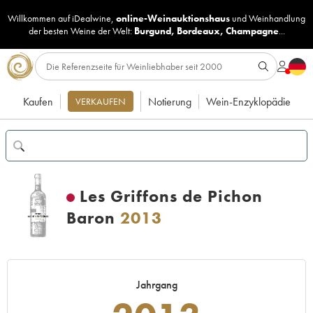
Willkommen auf iDealwine,
online-Weinauktionshaus
und
Weinhandlung
der besten Weine der Welt:
Burgund
,
Bordeaux
,
Champagne
...
Kaufen
Notierung
Wein-Enzyklopädie
VERKAUFEN
Les Griffons de Pichon
Baron
2013
Jahrgang