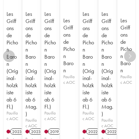
Les
Les
Les
Les
Les
Les
Les
Griff
Griff
Griff
Griff
Griff
Griff
Griff
ons
ons
ons
ons
ons
ons
ons
de
de
de
de
de
de
de
Picho
Picho
Picho
Picho
Picho
Picho
Picho
n
n
n
n
n
n
n
Baro
Baro
Baro
Baro
Baro
Baro
Baro
n
n
n
n
n
n
n
(Orig
(Orig
(Orig
(Orig
(Orig
Pauilla
Pauilla
inal-
inal-
inal-
inal-
inal-
c AOC
c AOC
holzk
holzk
holzk
holzk
holzk
iste
iste
iste
iste
iste
ab 6
ab 6
ab 6
ab 6
ab 6
Fl.)
Mag.
Fl.)
Fl.)
Mag.
Pauilla
)
Pauilla
Pauilla
)
c AOC
c AOC
c AOC
Pauilla
Pauilla
c AOC
c AOC
2023
T
2023
T
2019
T
2022
T
2022
T