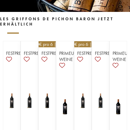
LES GRIFFONS DE PICHON BARON JETZT
ERHÄLTLICH
39,60
€
pro 6 | -10%
40,50
€
pro 6 | -10%
FESTPREISE
FESTPREISE
FESTPREISE
PRIMEUR-
FESTPREISE
FESTPREISE
PRIMEUR
WEINE
WEINE