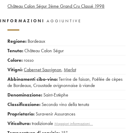
Château Calon Ségur 3ème Grand Cru Classé
1998
INFORMAZIONI
AGGIUNTIVE
Regione:
Bordeaux
Tenuta:
Château Calon Ségur
Colore:
rosso
Vitigni:
Cabernet Sauvignon
,
Merlot
Abbinamenti cibo-vino:
Terrine de faisan
,
Poêlée de cèpes
de Bordeaux
,
Croustade avignonnaise à viande
Denominazione:
Saint-Estèphe
Classificazione:
Secondo vino della tenuta
Proprietario:
Suravenir Assurances
Viticoltura:
tradizionale
Maggiori informazioni…
Temperatura di servizio:
15°