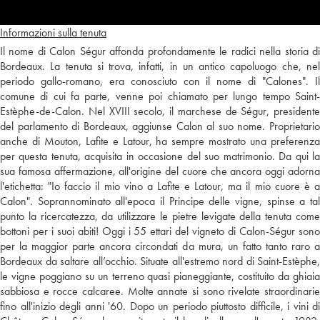
Informazioni sulla tenuta
Il nome di Calon Ségur affonda profondamente le radici nella storia di
Bordeaux. La tenuta si trova, infatti, in un antico capoluogo che, nel
periodo gallo-romano, era conosciuto con il nome di "Calones". Il
comune di cui fa parte, venne poi chiamato per lungo tempo Saint-
Estèphe-de-Calon. Nel XVIII secolo, il marchese de Ségur, presidente
del parlamento di Bordeaux, aggiunse Calon al suo nome. Proprietario
anche di Mouton, Lafite e Latour, ha sempre mostrato una preferenza
per questa tenuta, acquisita in occasione del suo matrimonio. Da qui la
sua famosa affermazione, all'origine del cuore che ancora oggi adorna
l'etichetta: "Io faccio il mio vino a Lafite e Latour, ma il mio cuore è a
Calon". Soprannominato all'epoca il Principe delle vigne, spinse a tal
punto la ricercatezza, da utilizzare le pietre levigate della tenuta come
bottoni per i suoi abiti! Oggi i 55 ettari del vigneto di Calon-Ségur sono
per la maggior parte ancora circondati da mura, un fatto tanto raro a
Bordeaux da saltare all’occhio. Situate all'estremo nord di Saint-Estèphe,
le vigne poggiano su un terreno quasi pianeggiante, costituito da ghiaia
sabbiosa e rocce calcaree. Molte annate si sono rivelate straordinarie
fino all'inizio degli anni '60. Dopo un periodo piuttosto difficile, i vini di