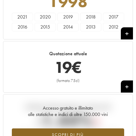
1998
2021
2020
2019
2018
2017
2016
2015
2014
2013
2012
2011
2010
2009
2008
2007
2006
2005
2000
1998
1995
Quotazione attuale
1992
1990
1989
19
€
(formato 75cl)
+
Andamento della quotazione in tempo reale
Accesso gratuito e illimitato
-1.44%
alle statistiche e indici di oltre 150.000 vini
Tendenza al ribasso per il valore dell'annata 1998 nel 2026
SCOPRI DI PIÙ