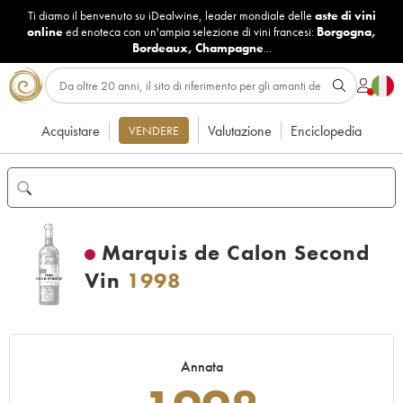
Ti diamo il benvenuto su iDealwine, leader mondiale delle
aste di vini
online
ed enoteca con un'ampia selezione di vini francesi:
Borgogna
,
Bordeaux
,
Champagne
...
Acquistare
Valutazione
Enciclopedia
VENDERE
Marquis de Calon Second
Vin
1998
Annata