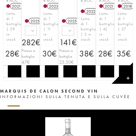
e AOC
e AOC
e AOC
e AOC
e AOC
2021
T
2023
T
2021
T
2018
2022
T
Lotto
Lotto
Lotto
Lotto
di 1
di 1
Lotto
di 1
di 1
2025
T
2025
T
bottiglia
bottiglia
di 1
bottiglia
bottiglia
| 29
| 11
bottiglia
| 42
| 27
in
in
| 2 in
in
in
stock
stock
stock
stock
stock
282
€
141
€
Prezzo a
Prezzo a
28
€
30
€
38
€
28
€
35
€
bottiglia
bottiglia
47
€
23,50
€
✕
MARQUIS DE CALON SECOND VIN
INFORMAZIONI SULLA TENUTA E SULLA CUVÉE