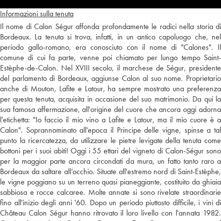
Informazioni sulla tenuta
Il nome di Calon Ségur affonda profondamente le radici nella storia di
Bordeaux. La tenuta si trova, infatti, in un antico capoluogo che, nel
periodo gallo-romano, era conosciuto con il nome di "Calones". Il
comune di cui fa parte, venne poi chiamato per lungo tempo Saint-
Estèphe-de-Calon. Nel XVIII secolo, il marchese de Ségur, presidente
del parlamento di Bordeaux, aggiunse Calon al suo nome. Proprietario
anche di Mouton, Lafite e Latour, ha sempre mostrato una preferenza
per questa tenuta, acquisita in occasione del suo matrimonio. Da qui la
sua famosa affermazione, all'origine del cuore che ancora oggi adorna
l'etichetta: "Io faccio il mio vino a Lafite e Latour, ma il mio cuore è a
Calon". Soprannominato all'epoca il Principe delle vigne, spinse a tal
punto la ricercatezza, da utilizzare le pietre levigate della tenuta come
bottoni per i suoi abiti! Oggi i 55 ettari del vigneto di Calon-Ségur sono
per la maggior parte ancora circondati da mura, un fatto tanto raro a
Bordeaux da saltare all’occhio. Situate all'estremo nord di Saint-Estèphe,
le vigne poggiano su un terreno quasi pianeggiante, costituito da ghiaia
sabbiosa e rocce calcaree. Molte annate si sono rivelate straordinarie
fino all'inizio degli anni '60. Dopo un periodo piuttosto difficile, i vini di
Château Calon Ségur hanno ritrovato il loro livello con l'annata 1982.