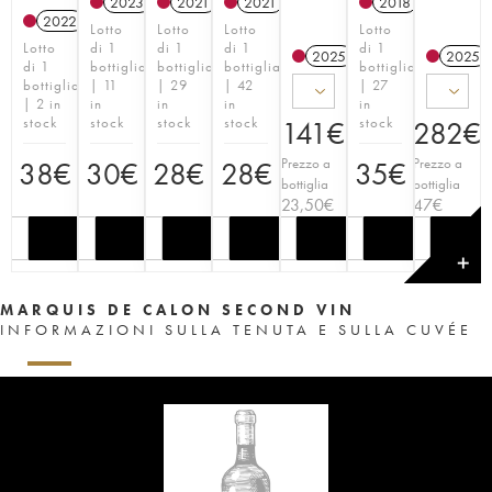
2023
T
2021
T
2021
T
2018
T
2022
T
Lotto
Lotto
Lotto
Lotto
Lotto
di 1
di 1
di 1
di 1
2025
T
2025
di 1
bottiglia
bottiglia
bottiglia
bottiglia
bottiglia
| 11
| 29
| 42
| 27
| 2 in
in
in
in
in
stock
stock
stock
stock
stock
141
€
282
€
Prezzo a
Prezzo a
38
€
30
€
28
€
28
€
35
€
bottiglia
bottiglia
23,50
€
47
€
✕
MARQUIS DE CALON SECOND VIN
INFORMAZIONI SULLA TENUTA E SULLA CUVÉE