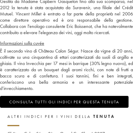
Gestita da Madame Capbern Gasqueton fino alla sua scomparsa, nel
2012 la tenuta è stata acquistata da Suravenir, una filiale del Crédit
Mutuel. Vincent Millet è entrato a far parte della proprietà nel 2006
come direttore operativo ed è ora responsabile della gestione.
Collabora con l'enologo consulente Eric Boissenot, che ha notevolmente
contribuito a elevare l'eleganza dei vini, oggi molto ricercati.
Informazioni sulla cuvée
È il secondo vino di Château Calon Ségur. Nasce da vigne di 20 anni,
coltivate su una cinquantina di ettari caratterizzati da suoli di argilla e
ghiaia. Il vino Invecchia per 17 mesi in barrique (30% legno nuovo), ed
è caratterizzato da un bouquet dagli aromi ricchi, con note di frutti a
bacca scura e di confettura. I suoi tannini, fini e ben integrati,
conferiscono una bella armonia e un interessante potenziale
d’invecchiamento.
CONSULTA TUTTI GLI INDICI PER QUESTA TENUTA
ALTRI INDICI PER I VINI DELLA
TENUTA