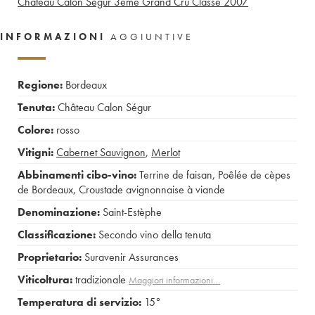
Château Calon Ségur 3ème Grand Cru Classé
2007
INFORMAZIONI
AGGIUNTIVE
Regione:
Bordeaux
Tenuta:
Château Calon Ségur
Colore:
rosso
Vitigni:
Cabernet Sauvignon
,
Merlot
Abbinamenti cibo-vino:
Terrine de faisan
,
Poêlée de cèpes
de Bordeaux
,
Croustade avignonnaise à viande
Denominazione:
Saint-Estèphe
Classificazione:
Secondo vino della tenuta
Proprietario:
Suravenir Assurances
Viticoltura:
tradizionale
Maggiori informazioni…
Temperatura di servizio:
15°