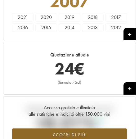
2007
2021
2020
2019
2018
2017
2016
2015
2014
2013
2012
2011
2010
2009
2008
2007
2006
2005
2000
1998
1995
Quotazione attuale
1992
1990
1989
24
€
(formato 75cl)
+
Accesso gratuito e illimitato
Andamento della quotazione in tempo reale
alle statistiche e indici di oltre 150.000 vini
+0.21%
SCOPRI DI PIÙ
Valore in aumento per l'annata 2007 nel 2026 rispetto al 2025