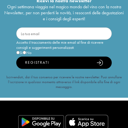
Ricevi la nostra newsletter
Ogni settimana viaggia nel magico mondo del vino con la nostra
Newsletter, per non perderti le novità, i resoconti delle degustazioni
e i consigli degli esperti!
Accetto il tracciamento delle mie email al fine di ricevere
consigli e suggerimenti personalizzati
Sì
No
REGISTRATI
Iscrivendoti, dai il tuo consenso per ricevere le nostre newsletter. Puoi annullare
l’iscrizione in qualsiasi momento attraverso il link disponibile alla fine di ogni
messaggio.