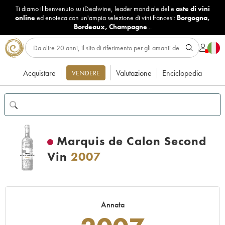
Ti diamo il benvenuto su iDealwine, leader mondiale delle
aste di vini
online
ed enoteca con un'ampia selezione di vini francesi:
Borgogna
,
Bordeaux
,
Champagne
...
Acquistare
Valutazione
Enciclopedia
VENDERE
Marquis de Calon Second
Vin
2007
Annata