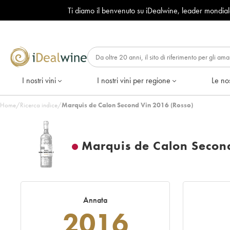
Ti diamo il benvenuto su iDealwine, leader mondia
I nostri vini
I nostri vini per regione
Le nos
Home
/
Ricerca indice
/
Marquis de Calon Second Vin 2016 (Rosso)
Marquis de Calon Secon
Annata
2016