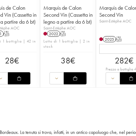
is de Calon
Marquis de Calon
Marquis de Calo
 Vin (Cassetta in
Second Vin (Cassetta in
Second Vin
a partire da 6 bt)
legno a partire da 6 bt)
Saint-Estèphe AOC
Estèphe AOC
Saint-Estèphe AOC
1
T
2022
T
2025
T
i 1 bottiglia | 42 in
Lotto di 1 bottiglia | 2 in
stock
28
€
38
€
282
€
Prezzo a bottiglia
ordeaux. La tenuta si trova, infatti, in un antico capoluogo che, nel perio