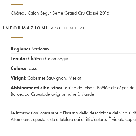
Château Calon Ségur 3ème Grand Cru Classé
2016
INFORMAZIONI
AGGIUNTIVE
Regione:
Bordeaux
Tenuta:
Château Calon Ségur
Colore:
rosso
Vitigni:
Cabernet Sauvignon
,
Merlot
Abbinamenti cibo-vino:
Terrine de faisan
,
Poêlée de cèpes de
Bordeaux
,
Croustade avignonnaise à viande
Le informazioni contenute all'interno della descrizione del vino si r
Attenzione: questo testo è tutelato dai diritti d'autore. È vietato co