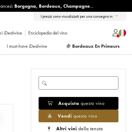
rancesi:
Borgogna
,
Bordeaux
,
Champagne
...
I prezzi sono visualizzati per una consegna in:
ici iDealwine
Enciclopedia del vino
I must-have iDealwine
🍇
Bordeaux En Primeurs
Acquista
questo vino
Vendi
questo vino
E
Altri vini
della tenuta