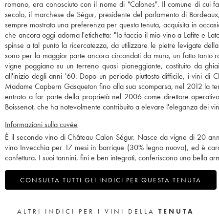
romano, era conosciuto con il nome di "Calones". Il comune di cui f
secolo, il marchese de Ségur, presidente del parlamento di Bordeaux,
sempre mostrato una preferenza per questa tenuta, acquisita in occasi
che ancora oggi adorna l'etichetta: "Io faccio il mio vino a Lafite e La
spinse a tal punto la ricercatezza, da utilizzare le pietre levigate del
sono per la maggior parte ancora circondati da mura, un fatto tanto ra
vigne poggiano su un terreno quasi pianeggiante, costituito da ghia
all'inizio degli anni '60. Dopo un periodo piuttosto difficile, i vini d
Madame Capbern Gasqueton fino alla sua scomparsa, nel 2012 la tenuta 
entrato a far parte della proprietà nel 2006 come direttore operativ
Boissenot, che ha notevolmente contribuito a elevare l'eleganza dei vini
Informazioni sulla cuvée
È il secondo vino di Château Calon Ségur. Nasce da vigne di 20 anni, col
vino Invecchia per 17 mesi in barrique (30% legno nuovo), ed è caratt
confettura. I suoi tannini, fini e ben integrati, conferiscono una bella
CONSULTA TUTTI GLI INDICI PER QUESTA TENUTA
ALTRI INDICI PER I VINI DELLA
TENUTA