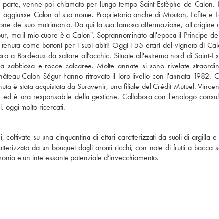
a parte, venne poi chiamato per lungo tempo Saint-Estèphe-de-Calon. 
 aggiunse Calon al suo nome. Proprietario anche di Mouton, Lafite e L
one del suo matrimonio. Da qui la sua famosa affermazione, all'origine 
tour, ma il mio cuore è a Calon". Soprannominato all'epoca il Principe del
la tenuta come bottoni per i suoi abiti! Oggi i 55 ettari del vigneto di Ca
ro a Bordeaux da saltare all’occhio. Situate all'estremo nord di Saint-Es
ia sabbiosa e rocce calcaree. Molte annate si sono rivelate straordin
i Château Calon Ségur hanno ritrovato il loro livello con l'annata 1982. G
è stata acquistata da Suravenir, una filiale del Crédit Mutuel. Vincent
o ed è ora responsabile della gestione. Collabora con l'enologo consul
, oggi molto ricercati.
tivate su una cinquantina di ettari caratterizzati da suoli di argilla e g
erizzato da un bouquet dagli aromi ricchi, con note di frutti a bacca s
 armonia e un interessante potenziale d’invecchiamento.