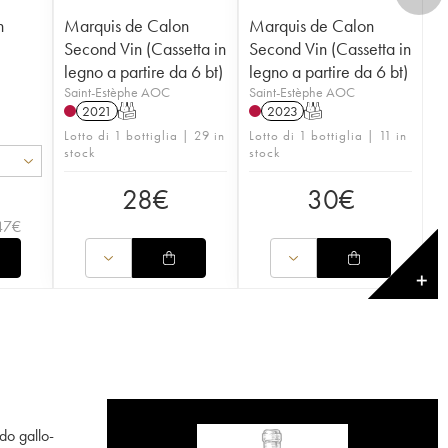
n
Marquis de Calon
Marquis de Calon
Second Vin (Cassetta in
Second Vin (Cassetta in
legno a partire da 6 bt)
legno a partire da 6 bt)
Saint-Estèphe AOC
Saint-Estèphe AOC
2021
T
2023
T
Lotto di 1 bottiglia | 29 in
Lotto di 1 bottiglia | 11 in
stock
stock
28
€
30
€
47
€
✕
do gallo-