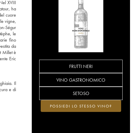
Nel XVIII
atour, ha
del cuore
le vigne,
lon-Ségur
tèphe, le
arie fino
estita da
 Millet è
ente Eric
FRUTTI NERI
VINO GASTRONOMICO
hiaia. Il
cura e di
SETOSO
POSSIEDI LO STESSO VINO?