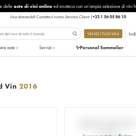
le delle
aste di vini online
ed enoteca con un'ampia selezione di vini f
Una domanda?
Contatta il nostro Servizio Clienti
|
+33 1 56 05 86 10
Ind
VENDI I TUOI VINI
tre aste
Servizi
✨Personal Sommelier
d Vin
2016
VARIAZIONE DELL'INDIC
RISPETTO AL PREZZO EN
PRIMEUR