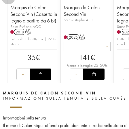
Marquis de Calon
Marquis de Calon
Marqu
Second Vin (Cassetta in
Second Vin
Second
legno a partire da 6 bt)
Saint-Estèphe AOC
legno 
Saint-Estèphe AOC
Saint-
2018
T
202
2025
T
Lotto di 1 bottiglia | 27 in
Lotto d
stock
stock
35
€
141
€
23,50
€
Prezzo a bottiglia
MARQUIS DE CALON SECOND VIN
INFORMAZIONI SULLA TENUTA E SULLA CUVÉE
Informazioni sulla tenuta
Il nome di Calon Ségur affonda profondamente le radici nella storia di B