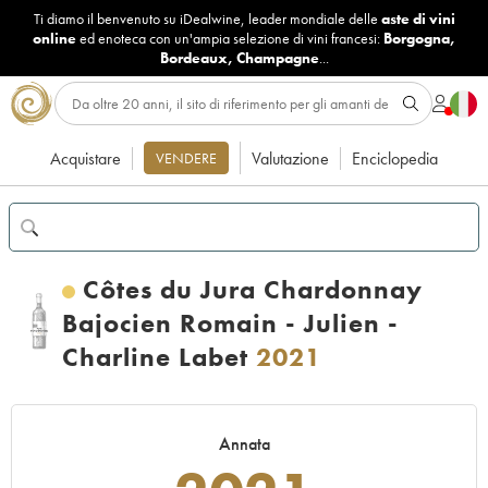
Ti diamo il benvenuto su iDealwine, leader mondiale delle
aste di vini
online
ed enoteca con un'ampia selezione di vini francesi:
Borgogna
,
Bordeaux
,
Champagne
...
Acquistare
Valutazione
Enciclopedia
VENDERE
Côtes du Jura Chardonnay
Bajocien Romain - Julien -
Charline Labet
2021
Annata