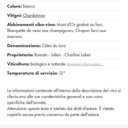
Colore:
bianco
Vitigni:
Chardonnay
Abbinamenti cibo-vino:
Mont d'Or gratiné au four
,
Blanquette de veau aux champignons
,
Chapon farci aux
marrons
Denominazione:
Côtes du Jura
Proprietario:
Romain - Julien - Charline Labet
Viticoltura:
biologico e naturale
Maggiori informazioni…
Temperatura di servizio:
12°
Le informazioni contenute all'interno della descrizione del vino si
riferiscono alle sue caratteristiche generali e non sono
specifiche dell'annata.
Attenzione: questo testo è tutelato dai diritti d'autore. È vietato
copiarlo senza previo consenso da parte dell'autore.