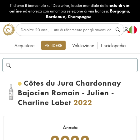
Ti diamo il benvenuto su iDealwine, leader mondiale delle
aste di vini
online
ed enoteca con un'ampia selezione di vini francesi:
Borgogna
,
Bordeaux
,
Champagne
...
Acquistare
Valutazione
Enciclopedia
VENDERE
Côtes du Jura Chardonnay
Bajocien Romain - Julien -
Charline Labet
2022
Annata