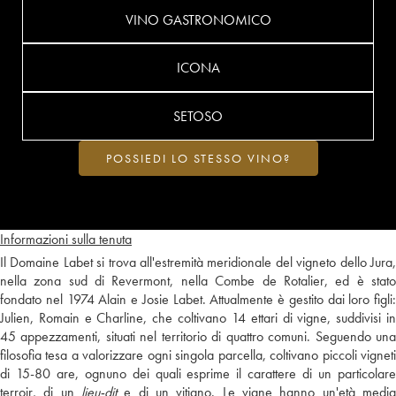
VINO GASTRONOMICO
ICONA
SETOSO
POSSIEDI LO STESSO VINO?
Informazioni sulla tenuta
Il Domaine Labet si trova all'estremità meridionale del vigneto dello Jura,
nella zona sud di Revermont, nella Combe de Rotalier, ed è stato
fondato nel 1974 Alain e Josie Labet. Attualmente è gestito dai loro figli:
Julien, Romain e Charline, che coltivano 14 ettari di vigne, suddivisi in
45 appezzamenti, situati nel territorio di quattro comuni. Seguendo una
filosofia tesa a valorizzare ogni singola parcella, coltivano piccoli vigneti
di 15-80 are, ognuno dei quali esprime il carattere di un particolare
terroir, di un
lieu-dit
e di un vitigno. Le vigne hanno un'età media