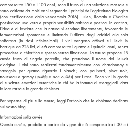
compresa tra i 50 e i 100 anni, sono il frutto di una selezione massale e
sono coltivate da molti anni seguendo i principi dell’agricoltura biologica
(con certificazione dalla vendemmia 2016). Julien, Romain e Charline
possiedono una vera e propria sensibilità artistica e poetica. In cantina,
l'idea è di lasciare che la natura si esprima liberamente, favorendo le
fermentazioni spontanee e limitando l’utilizzo degli additivi alla sola
solforosa (in dosi infinitesimali). I vini vengono affinati sui lieviti in
barrique da 228 litri, di età compresa tra i quattro e i quindici anni, senza
procedere a chiarifica e spesso senza filtrazione. La tenuta propone 18
cuvée frutto di singole parcelle, che prendono il nome dai lieu-dit
d’origine. I vini sono realizzati fondamentalmente con chardonnay e
savagnin per quanto riguarda i bianchi; con poulsard, pinot noir,
trousseau e gamay (
ouillés
e
non ouillés
) per i rossi. Sono vini in grado
di suscitare emozioni autentiche in chi ha la fortuna di assaggiarli, data
la loro rarità e la grande richiesta.
Per saperne di più sulla tenuta, leggi l'articolo che le abbiamo dedicato
sul nostro blog.
Informazioni sulla cuvée
Questa cuvée, prodotta a partire da vigne di età compresa tra i 30 e i