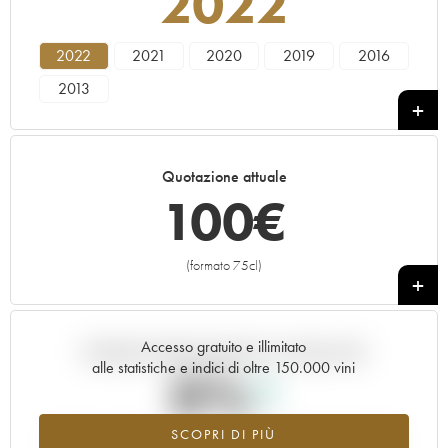
2022
2022
2021
2020
2019
2016
2013
Quotazione attuale
100
€
(formato 75cl)
+
Accesso gratuito e illimitato
Andamento della quotazione in tempo reale
alle statistiche e indici di oltre 150.000 vini
0%
SCOPRI DI PIÙ
Valore in aumento per l'annata 2022 nel 2026 rispetto al 2025