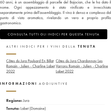
60 anni, è un assemblaggio di parcelle del Bajocian, che le ha dato il
nome. Ogni appezzamento è stato vinificato e invecchiato
separatamente prima dell’assemblaggio. Il vino è denso e complesso dal
punto di vista aromatico, rivelando un vero e proprio profilo
gastronomico.
CONSULTA TUTTI GLI INDICI PER QUESTA TENUTA
ALTRI INDICI PER I VINI DELLA
TENUTA
Côtes du Jura Poulsard En Billat
Côtes du Jura Chardonnay Les
Romain - Julien - Charline Labet
Varrons Romain - Julien - Charline
2022
Labet
2022
INFORMAZIONI
AGGIUNTIVE
Regione:
Jura
Tenuta:
Labet (Domaine)