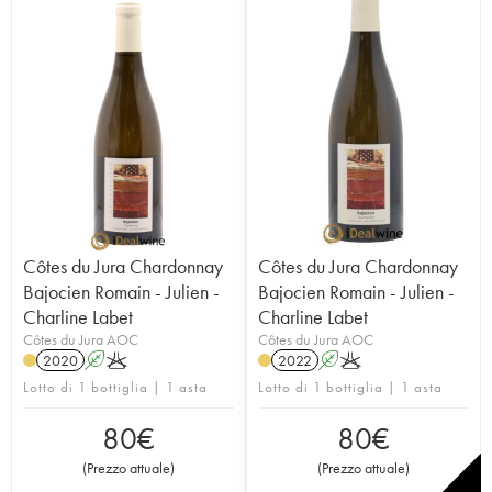
Côtes du Jura Chardonnay
Côtes du Jura Chardonnay
Bajocien Romain - Julien -
Bajocien Romain - Julien -
Charline Labet
Charline Labet
Côtes du Jura AOC
Côtes du Jura AOC
2020
A
K
2022
A
K
Lotto di 1 bottiglia | 1 asta
Lotto di 1 bottiglia | 1 asta
80
€
80
€
(
Prezzo attuale
)
(
Prezzo attuale
)