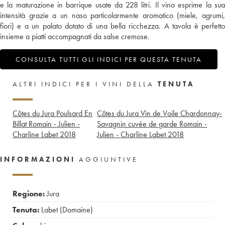
e la maturazione in barrique usate da 228 litri. Il vino esprime la sua
intensità grazie a un naso particolarmente aromatico (miele, agrumi,
fiori) e a un palato dotato di una bella ricchezza. A tavola è perfetto
insieme a piatti accompagnati da salse cremose.
CONSULTA TUTTI GLI INDICI PER QUESTA TENUTA
ALTRI INDICI PER I VINI DELLA
TENUTA
Côtes du Jura Poulsard En
Côtes du Jura Vin de Voile Chardonnay-
Billat Romain - Julien -
Savagnin cuvée de garde Romain -
Charline Labet
2018
Julien - Charline Labet
2018
INFORMAZIONI
AGGIUNTIVE
Regione:
Jura
Tenuta:
Labet (Domaine)