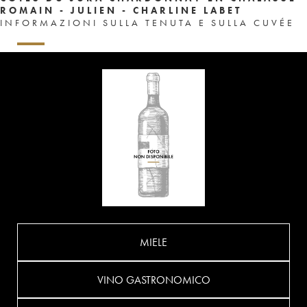
ROMAIN - JULIEN - CHARLINE LABET
INFORMAZIONI SULLA TENUTA E SULLA CUVÉE
MIELE
VINO GASTRONOMICO