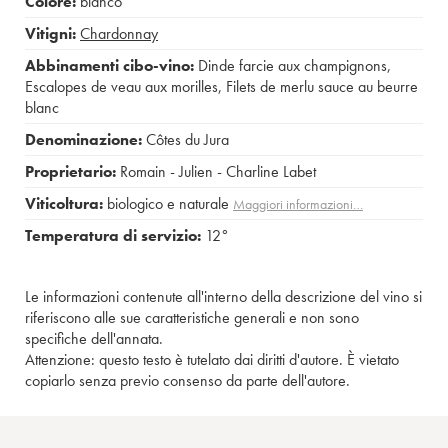
Colore:
bianco
Vitigni:
Chardonnay
Abbinamenti cibo-vino:
Dinde farcie aux champignons
,
Escalopes de veau aux morilles
,
Filets de merlu sauce au beurre
blanc
Denominazione:
Côtes du Jura
Proprietario:
Romain - Julien - Charline Labet
Viticoltura:
biologico e naturale
Maggiori informazioni…
Temperatura di servizio:
12°
Le informazioni contenute all'interno della descrizione del vino si
riferiscono alle sue caratteristiche generali e non sono
specifiche dell'annata.
Attenzione: questo testo è tutelato dai diritti d'autore. È vietato
copiarlo senza previo consenso da parte dell'autore.