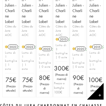
Julien -
Julien -
Julien -
Julien -
Julien -
Julien -
Charli
Charli
Charli
Charli
Charli
Charli
ne
ne
ne
ne
ne
ne
Labet
Labet
Labet
Labet
Labet
Labet
Côtes du
Côtes du
Côtes du
Côtes du
Côtes du
Côtes du
Jura
Jura
Jura
Jura
Jura
Jura
AOC
AOC
AOC
AOC
AOC
AOC
2015
A
K
Lotto di
2023
A
K
2023
A
K
2015
2023
A
K
2020
A
K
3
Lotto di
Lotto di
Lotto di
bottiglie
Lotto di
Lotto di
1
1
1
| 0 aste
1
1
bottiglia
bottiglia
bottiglia
bottiglia
bottiglia
| 1
| 1
| 1
300
€
| 0 aste
| 0 aste
asta
asta
asta
(
Prezzo di
80
€
90
€
75
€
75
€
100
€
riserva
)
Prezzo a
(
Prezzo
(
Prezzo
(
Prezzo
(
Prezzo
(
Prezzo
bottiglia
di
di
attuale
)
attuale
)
attuale
)
100
€
riserva
)
riserva
)
✕
CÔTES DU JURA CHARDONNAY EN CHALASSE