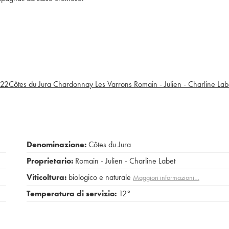
22
Côtes du Jura Chardonnay Les Varrons Romain - Julien - Charline Lab
Denominazione:
Côtes du Jura
Proprietario:
Romain - Julien - Charline Labet
Viticoltura:
biologico e naturale
Maggiori informazioni…
Temperatura di servizio:
12°