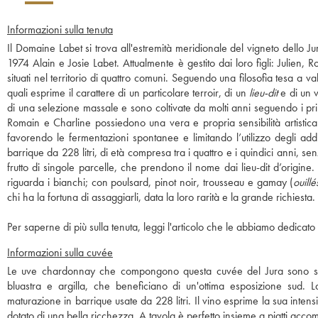
Informazioni sulla tenuta
Il Domaine Labet si trova all'estremità meridionale del vigneto dello 
1974 Alain e Josie Labet. Attualmente è gestito dai loro figli: Julien,
situati nel territorio di quattro comuni. Seguendo una filosofia tesa a v
quali esprime il carattere di un particolare terroir, di un
lieu-dit
e di un v
di una selezione massale e sono coltivate da molti anni seguendo i prin
Romain e Charline possiedono una vera e propria sensibilità artistica 
favorendo le fermentazioni spontanee e limitando l’utilizzo degli additivi
barrique da 228 litri, di età compresa tra i quattro e i quindici anni, 
frutto di singole parcelle, che prendono il nome dai lieu-dit d’origi
riguarda i bianchi; con poulsard, pinot noir, trousseau e gamay (
ouillé
chi ha la fortuna di assaggiarli, data la loro rarità e la grande richiesta.
Per saperne di più sulla tenuta, leggi l'articolo che le abbiamo dedicato 
Informazioni sulla cuvée
Le uve chardonnay che compongono questa cuvée del Jura sono state c
bluastra e argilla, che beneficiano di un'ottima esposizione sud. 
maturazione in barrique usate da 228 litri. Il vino esprime la sua inten
dotato di una bella ricchezza. A tavola è perfetto insieme a piatti acc