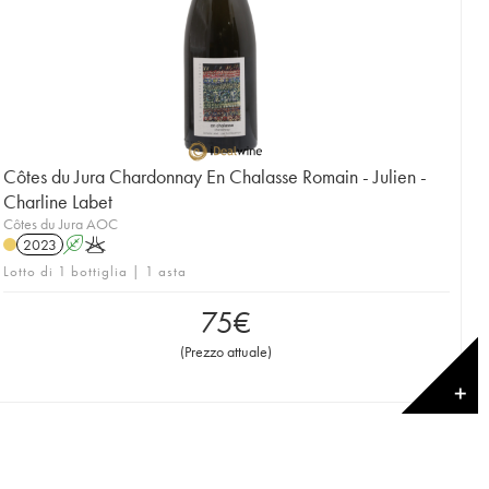
Côtes du Jura Chardonnay En Chalasse Romain - Julien -
Charline Labet
Côtes du Jura AOC
2023
A
K
Lotto di 1 bottiglia | 1 asta
75
€
(
Prezzo attuale
)
✕