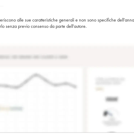
iferiscono alle sue caratteristiche generali e non sono specifiche dell'anna
piarlo senza previo consenso da parte dell'autore.