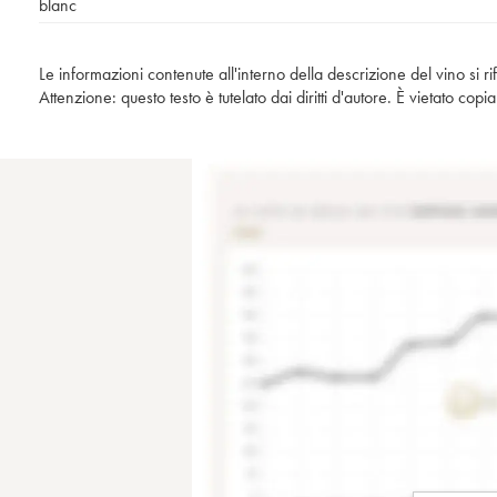
blanc
Le informazioni contenute all'interno della descrizione del vino si r
Attenzione: questo testo è tutelato dai diritti d'autore. È vietato co