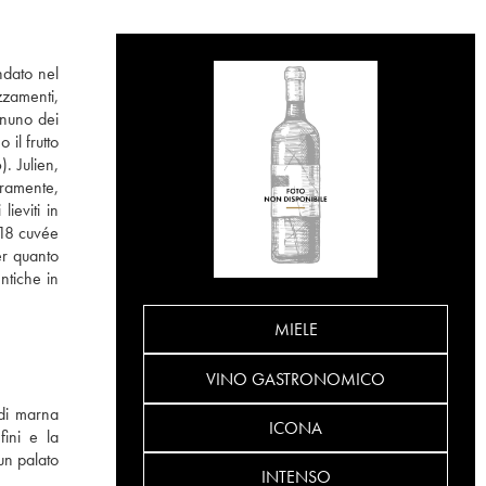
ndato nel
zzamenti,
ognuno dei
il frutto
. Julien,
eramente,
lieviti in
 18 cuvée
er quanto
entiche in
MIELE
VINO GASTRONOMICO
 di marna
ICONA
fini e la
un palato
INTENSO