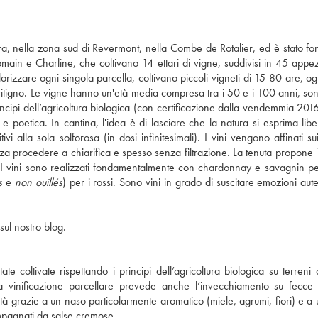
Jura, nella zona sud di Revermont, nella Combe de Rotalier, ed è stato fo
 Romain e Charline, che coltivano 14 ettari di vigne, suddivisi in 45 appe
alorizzare ogni singola parcella, coltivano piccoli vigneti di 15-80 are, 
itigno. Le vigne hanno un'età media compresa tra i 50 e i 100 anni, sono 
cipi dell’agricoltura biologica (con certificazione dalla vendemmia 2016)
e poetica. In cantina, l'idea è di lasciare che la natura si esprima lib
 alla sola solforosa (in dosi infinitesimali). I vini vengono affinati sui 
senza procedere a chiarifica e spesso senza filtrazione. La tenuta propone
ne. I vini sono realizzati fondamentalmente con chardonnay e savagnin p
s
e
non ouillés
) per i rossi. Sono vini in grado di suscitare emozioni aut
sul nostro blog.
oltivate rispettando i principi dell’agricoltura biologica su terreni
La vinificazione parcellare prevede anche l’invecchiamento su fecce 
sità grazie a un naso particolarmente aromatico (miele, agrumi, fiori) e a 
ompagnati da salse cremose.