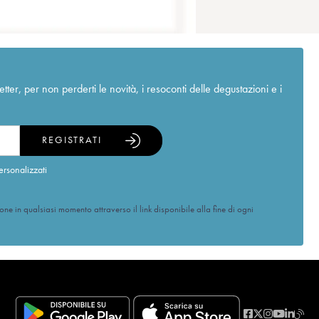
r, per non perderti le novità, i resoconti delle degustazioni e i
REGISTRATI
ersonalizzati
ione in qualsiasi momento attraverso il link disponibile alla fine di ogni