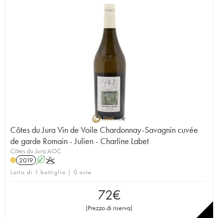
Côtes du Jura Vin de Voile Chardonnay-Savagnin cuvée
de garde Romain - Julien - Charline Labet
Côtes du Jura AOC
2019
A
K
Lotto di 1 bottiglia | 0 aste
72
€
(
Prezzo di riserva
)