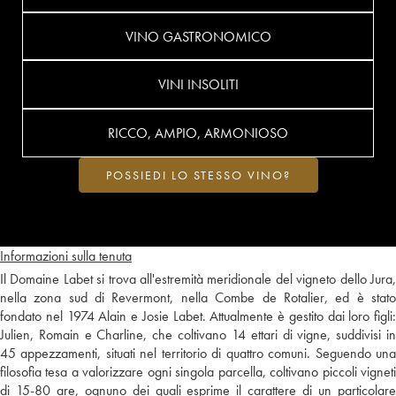
VINO GASTRONOMICO
VINI INSOLITI
RICCO, AMPIO, ARMONIOSO
POSSIEDI LO STESSO VINO?
Informazioni sulla tenuta
Il Domaine Labet si trova all'estremità meridionale del vigneto dello Jura,
nella zona sud di Revermont, nella Combe de Rotalier, ed è stato
fondato nel 1974 Alain e Josie Labet. Attualmente è gestito dai loro figli:
Julien, Romain e Charline, che coltivano 14 ettari di vigne, suddivisi in
45 appezzamenti, situati nel territorio di quattro comuni. Seguendo una
filosofia tesa a valorizzare ogni singola parcella, coltivano piccoli vigneti
di 15-80 are, ognuno dei quali esprime il carattere di un particolare