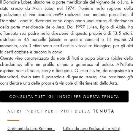
Il Domaine Labet, situato nella parte meridionale del vigneto dello Jura, è
stato creato da Alain Labet nel 1974. Pioniere nella regione della
produzione di vini bianchi
ouillé
realizzati con metodo parcellare, il
Domaine Labet è diventato anno dopo anno una tenuta di riferimento
della parte meridionale dello Jura. Dal 1997 Julien, figlio di Alain, ha
affiancato suo padre nella direzione di questa proprietà di 13,5 ettari,
distribuiti in 45 parcelle (situate in quattro comuni) e 13
lieu-dit
. A
momento, solo 3 ettari sono certificati in viticoltura biologica, per gli altri
la certificazione è ancora in corso.
Questo vino caratterizzato da note di frutti a polpa bianca tipiche dello
chardonnay offre un profilo ampio e generoso al palato. All'olfatto
esprime note di noce, curry e fiori gialli. Questa cuvée, da degustare tra
intenditori, rivela tutto il potenziale di questa tenuta, che possiamo già
considerare una delle proprietà vinicole di riferimento dello Jura.
CONSULTA TUTTI GLI INDICI PER QUESTA TENUTA
ALTRI INDICI PER I VINI DELLA
TENUTA
Crémant du Jura Romain -
Côtes du Jura Poulsard En Billat