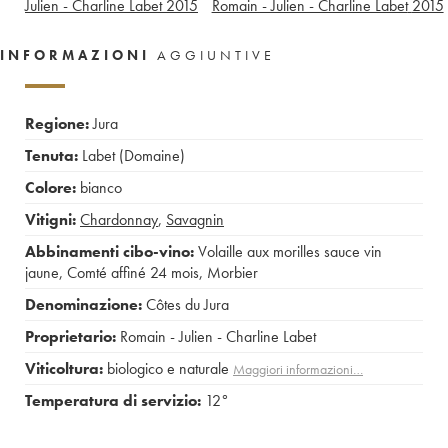
Julien - Charline Labet
2015
Romain - Julien - Charline Labet
2015
INFORMAZIONI
AGGIUNTIVE
Regione:
Jura
Tenuta:
Labet (Domaine)
Colore:
bianco
Vitigni:
Chardonnay
,
Savagnin
Abbinamenti cibo-vino:
Volaille aux morilles sauce vin
jaune
,
Comté affiné 24 mois
,
Morbier
Denominazione:
Côtes du Jura
Proprietario:
Romain - Julien - Charline Labet
Viticoltura:
biologico e naturale
Maggiori informazioni…
Temperatura di servizio:
12°