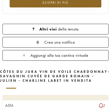
SCOPRI DI PIÙ
Valore in aumento per l'annata 2015 nel 2026 rispetto al 2025
Altri vini
della tenuta
Crea una notifica
Aggiungi alla tua cantina virtuale
CÔTES DU JURA VIN DE VOILE CHARDONNAY-
SAVAGNIN CUVÉE DE GARDE ROMAIN -
JULIEN - CHARLINE LABET IN VENDITA
ASTA
2