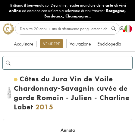
Ti diamo il benvenuto su iDealwine, leader mondiale delle
aste di vini
online
ed enoteca con un'ampia selezione di vini francesi:
Borgogna
,
Bordeaux
,
Champagne
...
Acquistare
Valutazione
Enciclopedia
VENDERE
Côtes du Jura Vin de Voile
Chardonnay-Savagnin cuvée de
garde Romain - Julien - Charline
Labet
2015
Annata