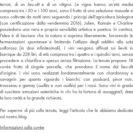
terroir, di un
lieu-dit
e di un vitigno. Le vigne hanno un'età media
compresa tra i 50 e i 100 anni, sono il frutto di una selezione massale e
sono coltivate da molti anni seguendo i principi dell’agricoltura biologica
(con certificazione dalla vendemmia 2016). Julien, Romain e Charline
possiedono una vera e propria sensibilità artistica e poetica. In cantina,
l'idea è di lasciare che la natura si esprima liberamente, favorendo le
fermentazioni spontanee e limitando l’utilizzo degli additivi alla sola
solforosa (in dosi infinitesimali). I vini vengono affinati sui lieviti in
barrique da 228 litri, di età compresa tra i quattro e i quindici anni, senza
procedere a chiarifica e spesso senza filtrazione. La tenuta propone 18
cuvée frutto di singole parcelle, che prendono il nome dai lieu-dit
d’origine. I vini sono realizzati fondamentalmente con chardonnay e
savagnin per quanto riguarda i bianchi; con poulsard, pinot noir,
trousseau e gamay (
ouillés
e
non ouillés
) per i rossi. Sono vini in grado
di suscitare emozioni autentiche in chi ha la fortuna di assaggiarli, data
la loro rarità e la grande richiesta.
Per saperne di più sulla tenuta, leggi l'articolo che le abbiamo dedicato
sul nostro blog.
Informazioni sulla cuvée