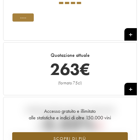
----
----
Quotazione attuale
263
€
(formato 75cl)
+
Andamento della quotazione in tempo reale
Accesso gratuito e illimitato
-2.33%
alle statistiche e indici di oltre 150.000 vini
Tendenza al ribasso per il valore dell'annata ---- nel 2026 rispetto al
SCOPRI DI PIÙ