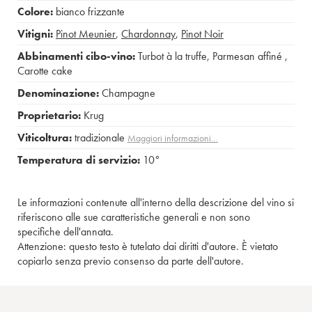
Colore:
bianco frizzante
Vitigni:
Pinot Meunier
,
Chardonnay
,
Pinot Noir
Abbinamenti cibo-vino:
Turbot à la truffe
,
Parmesan affiné
,
Carotte cake
Denominazione:
Champagne
Proprietario:
Krug
Viticoltura:
tradizionale
Maggiori informazioni…
Temperatura di servizio:
10°
Le informazioni contenute all'interno della descrizione del vino si
riferiscono alle sue caratteristiche generali e non sono
specifiche dell'annata.
Attenzione: questo testo è tutelato dai diritti d'autore. È vietato
copiarlo senza previo consenso da parte dell'autore.