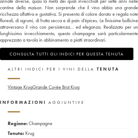
annate diverse, quasi la metà dei quali invecchiati per sette anni nelle
cantine della
maison
. Non sorprende che il vino abbia una grande
ricchezza olfattiva e gustativa. Si presenta di colore dorato e regala note
floreali, di agrumi, di frutta secca e di pain d'épices. Le finissime bollicine
attraversano il vino con persistenza... ed eleganza. Realizzato per un
lunghissimo invecchiamento, questo champagne sarà particolarmente
apprezzato a tavola in abbinamento a piatti straordinari.
CONSULTA TUTTI GLI INDICI PER QUESTA TENUTA
ALTRI INDICI PER I VINI DELLA
TENUTA
Vintage Krug
Grande Cuvée Brut Krug
INFORMAZIONI
AGGIUNTIVE
Regione:
Champagne
Tenuta:
Krug