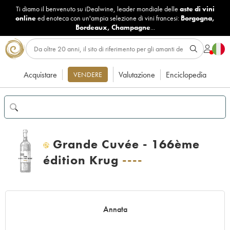
Ti diamo il benvenuto su iDealwine, leader mondiale delle
aste di vini
online
ed enoteca con un'ampia selezione di vini francesi:
Borgogna
,
Bordeaux
,
Champagne
...
Acquistare
Valutazione
Enciclopedia
VENDERE
Grande Cuvée - 166ème
H
édition Krug
----
Annata