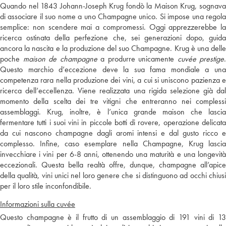
Quando nel 1843 Johann-Joseph Krug fondò la Maison Krug, sognava
di associare il suo nome a uno Champagne unico. Si impose una regola
semplice: non scendere mai a compromessi. Oggi apprezzerebbe la
ricerca ostinata della perfezione che, sei generazioni dopo, guida
ancora la nascita e la produzione del suo Champagne. Krug è una delle
poche
maison de champagne
a produrre unicamente
cuvée prestige
.
Questo marchio d’eccezione deve la sua fama mondiale a una
competenza rara nella produzione dei vini, a cui si uniscono pazienza e
ricerca dell’eccellenza. Viene realizzata una rigida selezione già dal
momento della scelta dei tre vitigni che entreranno nei complessi
assemblaggi. Krug, inoltre, è l’unica grande maison che lascia
fermentare tutti i suoi vini in piccole botti di rovere, operazione delicata
da cui nascono champagne dagli aromi intensi e dal gusto ricco e
complesso. Infine, caso esemplare nella Champagne, Krug lascia
invecchiare i vini per 6-8 anni, ottenendo una maturità e una longevità
eccezionali. Questa bella realtà offre, dunque, champagne all’apice
della qualità, vini unici nel loro genere che si distinguono ad occhi chiusi
per il loro stile inconfondibile.
Informazioni sulla cuvée
Questo champagne è il frutto di un assemblaggio di 191 vini di 13