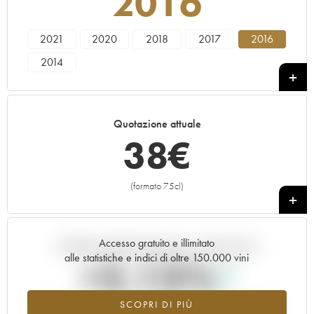
2016
2021
2020
2018
2017
2016
2014
Quotazione attuale
38
€
(formato 75cl)
+
Accesso gratuito e illimitato
Andamento della quotazione in tempo reale
alle statistiche e indici di oltre 150.000 vini
+2.13%
SCOPRI DI PIÙ
Valore in aumento per l'annata 2016 nel 2026 rispetto al 2025