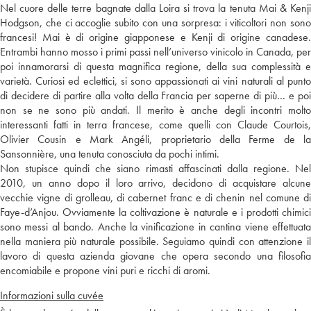
Nel cuore delle terre bagnate dalla Loira si trova la tenuta Mai & Kenji
Hodgson, che ci accoglie subito con una sorpresa: i viticoltori non sono
francesi! Mai è di origine giapponese e Kenji di origine canadese.
Entrambi hanno mosso i primi passi nell’universo vinicolo in Canada, per
poi innamorarsi di questa magnifica regione, della sua complessità e
varietà. Curiosi ed eclettici, si sono appassionati ai vini naturali al punto
di decidere di partire alla volta della Francia per saperne di più… e poi
non se ne sono più andati. Il merito è anche degli incontri molto
interessanti fatti in terra francese, come quelli con Claude Courtois,
Olivier Cousin e Mark Angéli, proprietario della Ferme de la
Sansonnière, una tenuta conosciuta da pochi intimi.
Non stupisce quindi che siano rimasti affascinati dalla regione. Nel
2010, un anno dopo il loro arrivo, decidono di acquistare alcune
vecchie vigne di grolleau, di cabernet franc e di chenin nel comune di
Faye-d’Anjou. Ovviamente la coltivazione è naturale e i prodotti chimici
sono messi al bando. Anche la vinificazione in cantina viene effettuata
nella maniera più naturale possibile. Seguiamo quindi con attenzione il
lavoro di questa azienda giovane che opera secondo una filosofia
encomiabile e propone vini puri e ricchi di aromi.
Informazioni sulla cuvée