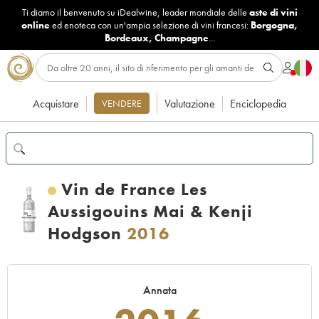
Ti diamo il benvenuto su iDealwine, leader mondiale delle
aste di vini
online
ed enoteca con un'ampia selezione di vini francesi:
Borgogna
,
Bordeaux
,
Champagne
...
Acquistare
Valutazione
Enciclopedia
VENDERE
Vin de France Les
Aussigouins Mai & Kenji
Hodgson
2016
Annata