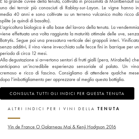
È la grande cuvée della tenuta, coltivata in prossimità di Montbenault su
uno dei terroir più conosciuti di Rablay-sur-Layon. Le vigne hanno in
media 40 anni e sono coltivate su un terreno vulcanico molto ricco di
spilite (e quindi di basalto).
L’agricoltura biologica è alla base del lavoro della tenuta. La vendemmia
viene effettuata una volta raggiunta la maturità ottimale delle uve, senza
Botrytis. Segue poi una pressatura verticale dei grappoli interi. Vinificato
senza additivi, il vino viene invecchiato sulle fecce fini in barrique per un
periodo di circa 12 mesi.
Alla degustazione si avvertono sentori di frutti gialli (pera, Mirabelle) che
anticipano un’incredibile esperienza sensoriale al palato. Un vino
cremoso e ricco di fascino. Consigliamo di attendere qualche mese
dopo l’imbottigliamento per apprezzare al meglio questa bottiglia.
CONSULTA TUTTI GLI INDICI PER QUESTA TENUTA
ALTRI INDICI PER I VINI DELLA
TENUTA
Vin de France O Galarneau Mai & Kenji Hodgson
2016