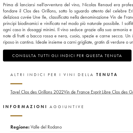
Prima di lanciarsi nell’avventura del vino, Nicolas Renaud era profe
fondare il Clos des Grillons, sotto lo sguardo attento del celebre Er
deliziosa cuvée Une Ile, classificata nella denominazione Vin de Fran
principi biodinamici e vinificato nel modo più naturale possibile. I solfit
ogni caso in dosaggi minimi. Il vino seduce grazie alla sua armonia e a
note di frutti a bacca rossa e nera, cuoio, spezie e carne secca. U
riposo in cantina. Ideale insieme a carni grigliate, gratin di verdure o un
CONSULTA TUTTI GLI INDICI PER QUESTA TENUTA
ALTRI INDICI PER I VINI DELLA
TENUTA
Tavel Clos des Grillons
2022
Vin de France Esprit Libre Clos des Gr
INFORMAZIONI
AGGIUNTIVE
Regione:
Valle del Rodano