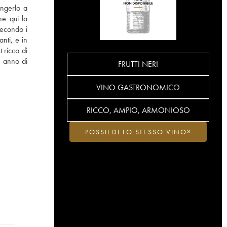
ingerlo a
ne qui la
secondo i
anti, e in
 ricco di
e anno di
FRUTTI NERI
VINO GASTRONOMICO
RICCO, AMPIO, ARMONIOSO
POSSIEDI LO STESSO VINO?