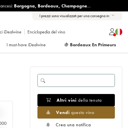
rancesi:
Borgogna
,
Bordeaux
,
Champagne
...
I prezzi sono visualizzati per una consegna in:
ici iDealwine
Enciclopedia del vino
I must-have iDealwine
🍇
Bordeaux En Primeurs
Altri vini
della tenuta
Vendi
questo vino
n
.000
Crea una notifica