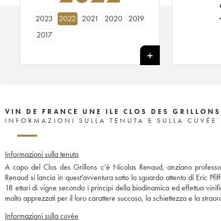
2023
2022
2021
2020
2019
2017
VIN DE FRANCE UNE ILE CLOS DES GRILLONS
INFORMAZIONI SULLA TENUTA E SULLA CUVÉE
Informazioni sulla tenuta
A capo del Clos des Grillons c’è Nicolas Renaud, anziano professore 
Renaud si lancia in quest’avventura sotto lo sguardo attento di Eric Pfi
18 ettari di vigne secondo i principi della biodinamica ed effettua vin
molto apprezzati per il loro carattere succoso, la schiettezza e la strao
Informazioni sulla cuvée