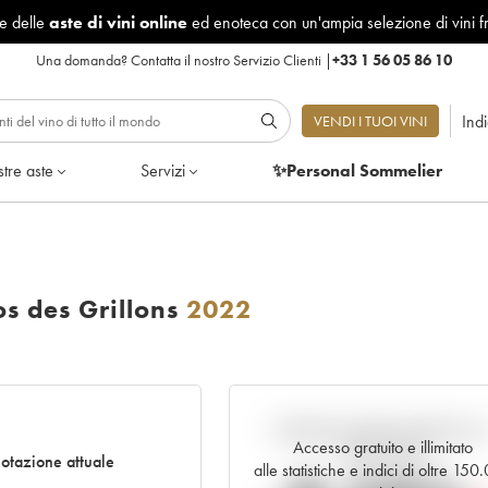
le delle
aste di vini online
ed enoteca con un'ampia selezione di vini f
Una domanda?
Contatta il nostro Servizio Clienti
|
+33 1 56 05 86 10
Ind
VENDI I TUOI VINI
tre aste
Servizi
✨Personal Sommelier
os des Grillons
2022
Andamento della quotazione i
Accesso gratuito e illimitato
tempo reale
otazione attuale
alle statistiche e indici di oltre 150