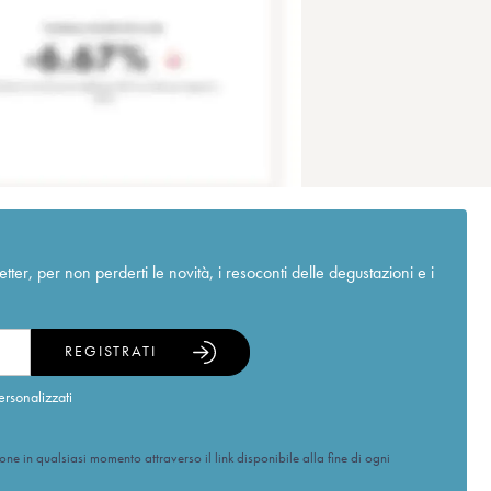
r, per non perderti le novità, i resoconti delle degustazioni e i
REGISTRATI
ersonalizzati
ione in qualsiasi momento attraverso il link disponibile alla fine di ogni