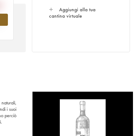
Aggiungi alla tua
cantina virtuale
al
naturali,
di i suoi
no perciò
i.