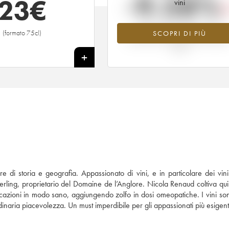
-9.58%
23
€
vini
Tendenza al ribasso per il valore
(formato 75cl)
SCOPRI DI PIÙ
dell'annata 2022 nel 2026 rispetto 
2025
+
di storia e geografia. Appassionato di vini, e in particolare dei vini 
fferling, proprietario del Domaine de l’Anglore. Nicola Renaud coltiva quin
ificazioni in modo sano, aggiungendo zolfo in dosi omeopatiche. I vini so
rdinaria piacevolezza. Un must imperdibile per gli appassionati più esigent