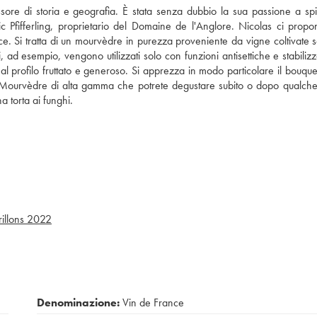
ssore di storia e geografia. È stata senza dubbio la sua passione a sp
ic Pfifferling, proprietario del Domaine de l'Anglore. Nicolas ci propo
ce. Si tratta di un mourvèdre in purezza proveniente da vigne coltivate 
i, ad esempio, vengono utilizzati solo con funzioni antisettiche e stabilizz
l profilo fruttato e generoso. Si apprezza in modo particolare il bouquet
n Mourvèdre di alta gamma che potrete degustare subito o dopo qualch
a torta ai funghi.
illons
2022
Denominazione:
Vin de France