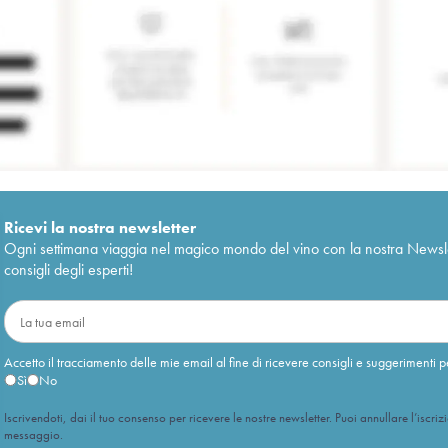
Ricevi la nostra newsletter
Ogni settimana viaggia nel magico mondo del vino con la nostra Newslette
consigli degli esperti!
Accetto il tracciamento delle mie email al fine di ricevere consigli e suggerimenti p
Sì
No
Iscrivendoti, dai il tuo consenso per ricevere le nostre newsletter. Puoi annullare l’iscriz
messaggio.