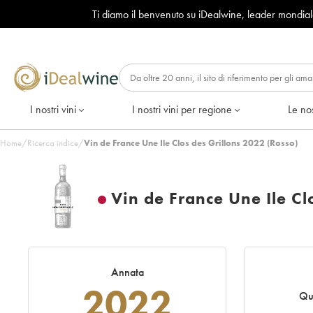
Ti diamo il benvenuto su iDealwine, leader mondia
I nostri vini
I nostri vini per regione
Le nos
Home
/
Ricerca indice
/
Vin de France Une Ile Clos des Grillons 2022 (Rosso)
Vin de France Une Ile Cl
Annata
2022
Qu