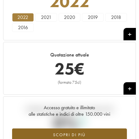
2022
2022
2021
2020
2019
2018
2016
Quotazione attuale
25
€
(formato 75cl)
+
Accesso gratuito e illimitato
Andamento della quotazione in tempo reale
alle statistiche e indici di oltre 150.000 vini
0%
SCOPRI DI PIÙ
Valore in aumento per l'annata 2022 nel 2026 rispetto al 2025