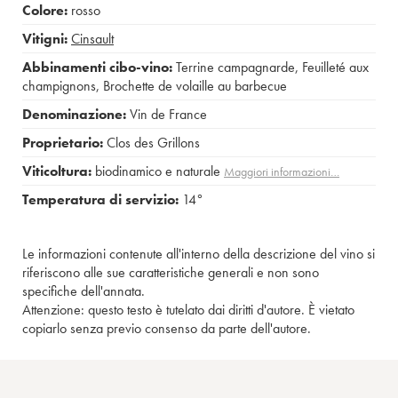
Colore:
rosso
Vitigni:
Cinsault
Abbinamenti cibo-vino:
Terrine campagnarde
,
Feuilleté aux
champignons
,
Brochette de volaille au barbecue
Denominazione:
Vin de France
Proprietario:
Clos des Grillons
Viticoltura:
biodinamico e naturale
Maggiori informazioni…
Temperatura di servizio:
14°
Le informazioni contenute all'interno della descrizione del vino si
riferiscono alle sue caratteristiche generali e non sono
specifiche dell'annata.
Attenzione: questo testo è tutelato dai diritti d'autore. È vietato
copiarlo senza previo consenso da parte dell'autore.