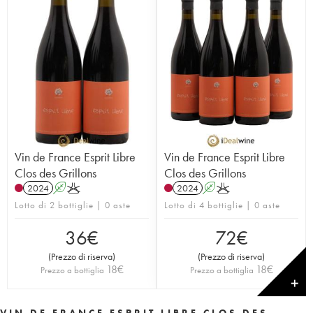
Vin de France Esprit Libre
Vin de France Esprit Libre
Clos des Grillons
Clos des Grillons
2024
A
K
2024
A
K
Lotto di 2 bottiglie | 0 aste
Lotto di 4 bottiglie | 0 aste
36
€
72
€
(
Prezzo di riserva
)
(
Prezzo di riserva
)
18
€
18
€
Prezzo a bottiglia
Prezzo a bottiglia
✕
VIN DE FRANCE ESPRIT LIBRE CLOS DES