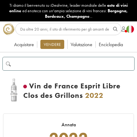
Ti diamo il benvenuto su iDealwine, leader mondiale delle
aste di vini
online
ed enoteca con un'ampia selezione di vini francesi:
Borgogna
,
Bordeaux
,
Champagne
...
Acquistare
Valutazione
Enciclopedia
VENDERE
Vin de France Esprit Libre
Clos des Grillons
2022
Annata