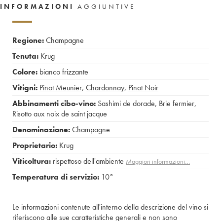
INFORMAZIONI
AGGIUNTIVE
Regione:
Champagne
Tenuta:
Krug
Colore:
bianco frizzante
Vitigni:
Pinot Meunier
,
Chardonnay
,
Pinot Noir
Abbinamenti cibo-vino:
Sashimi de dorade
,
Brie fermier
,
Risotto aux noix de saint jacque
Denominazione:
Champagne
Proprietario:
Krug
Viticoltura:
rispettoso dell'ambiente
Maggiori informazioni…
Temperatura di servizio:
10°
Le informazioni contenute all'interno della descrizione del vino si
riferiscono alle sue caratteristiche generali e non sono