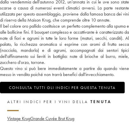
dalla vendemmia dell'autunno 2012, un'annata in cui le uve sono state
scarse a causa di numerosi eventi climatici avversi. La parte restante
utilizzata per questo assemblaggio, proviene dalla famosa banca dei vini
di riserva della Maison Krug, che comprende oltre 10 annate.
Il bel colore oro pallido costituisce un perfetto complemento alla spuma e
alle bollicine fini. Il bouquet complesso e accattivante è caratterizzato da
note di fiori e agrumi in tutte le loro forme (maturi, secchi, canditi). Al
palato, la ricchezza aromatica si esprime con aromi di frutta secca
(nocciola, mandorla) e di agrumi, accompagnati dai sentori tipici
dell'affinamento sui lieviti in bottiglia: note di brioche al burro, miele,
zucchero d'orzo, torrone.
Questo vino si può bere immediatamente a partire da quando viene
messo in vendita poiché non trarrà benefici dall'invecchiamento.
CONSULTA TUTTI GLI INDICI PER QUESTA TENUTA
ALTRI INDICI PER I VINI DELLA
TENUTA
Vintage Krug
Grande Cuvée Brut Krug