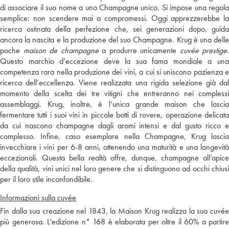
di associare il suo nome a uno Champagne unico. Si impose una regola
semplice: non scendere mai a compromessi. Oggi apprezzerebbe la
ricerca ostinata della perfezione che, sei generazioni dopo, guida
ancora la nascita e la produzione del suo Champagne. Krug è una delle
poche
maison de champagne
a produrre unicamente
cuvée prestige
.
Questo marchio d’eccezione deve la sua fama mondiale a una
competenza rara nella produzione dei vini, a cui si uniscono pazienza e
ricerca dell’eccellenza. Viene realizzata una rigida selezione già dal
momento della scelta dei tre vitigni che entreranno nei complessi
assemblaggi. Krug, inoltre, è l’unica grande maison che lascia
fermentare tutti i suoi vini in piccole botti di rovere, operazione delicata
da cui nascono champagne dagli aromi intensi e dal gusto ricco e
complesso. Infine, caso esemplare nella Champagne, Krug lascia
invecchiare i vini per 6-8 anni, ottenendo una maturità e una longevità
eccezionali. Questa bella realtà offre, dunque, champagne all’apice
della qualità, vini unici nel loro genere che si distinguono ad occhi chiusi
per il loro stile inconfondibile.
Informazioni sulla cuvée
Fin dalla sua creazione nel 1843, la Maison Krug realizza la sua cuvée
più generosa. L'edizione n° 168 è elaborata per oltre il 60% a partire