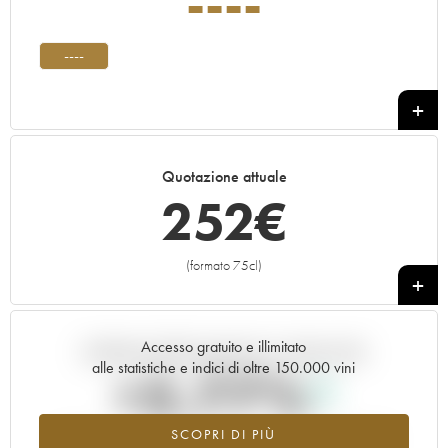
----
----
Quotazione attuale
252
€
(formato 75cl)
+
Accesso gratuito e illimitato
Andamento della quotazione in tempo reale
alle statistiche e indici di oltre 150.000 vini
+5.77%
SCOPRI DI PIÙ
Valore in aumento per l'annata ---- nel 2026 rispetto al 2025