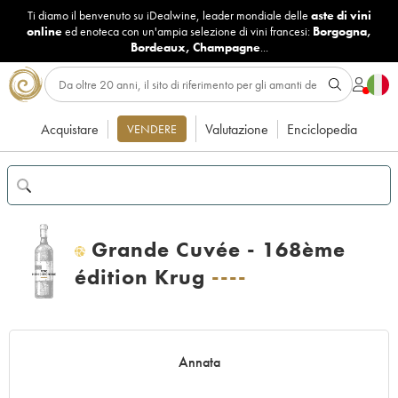
Ti diamo il benvenuto su iDealwine, leader mondiale delle
aste di vini
online
ed enoteca con un'ampia selezione di vini francesi:
Borgogna
,
Bordeaux
,
Champagne
...
Acquistare
Valutazione
Enciclopedia
VENDERE
Grande Cuvée - 168ème
H
édition Krug
----
Annata