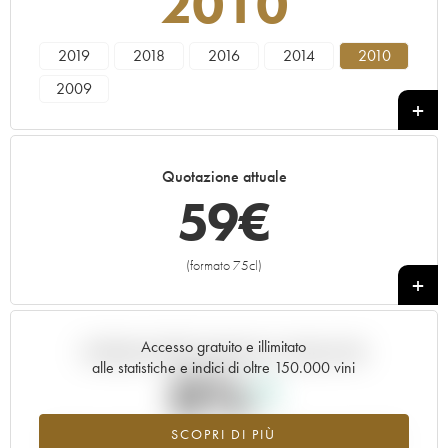
2010
2019
2018
2016
2014
2010
2009
Quotazione attuale
59
€
(formato 75cl)
+
Accesso gratuito e illimitato
Andamento della quotazione in tempo reale
alle statistiche e indici di oltre 150.000 vini
0%
SCOPRI DI PIÙ
Valore in aumento per l'annata 2010 nel 2026 rispetto al 2025