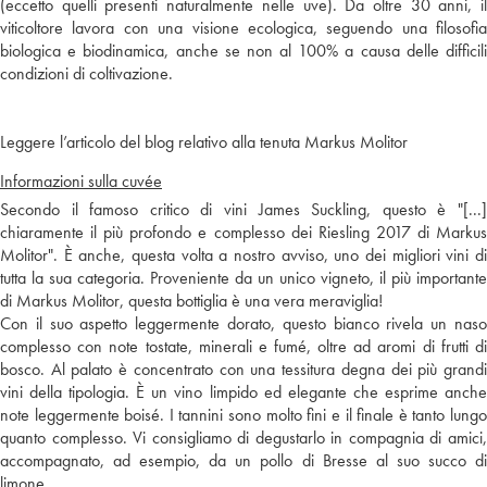
(eccetto quelli presenti naturalmente nelle uve). Da oltre 30 anni, il
viticoltore lavora con una visione ecologica, seguendo una filosofia
biologica e biodinamica, anche se non al 100% a causa delle difficili
condizioni di coltivazione.
Leggere l’articolo del blog relativo alla tenuta Markus Molitor
Informazioni sulla cuvée
Secondo il famoso critico di vini James Suckling, questo è "[...]
chiaramente il più profondo e complesso dei Riesling 2017 di Markus
Molitor". È anche, questa volta a nostro avviso, uno dei migliori vini di
tutta la sua categoria. Proveniente da un unico vigneto, il più importante
di Markus Molitor, questa bottiglia è una vera meraviglia!
Con il suo aspetto leggermente dorato, questo bianco rivela un naso
complesso con note tostate, minerali e fumé, oltre ad aromi di frutti di
bosco. Al palato è concentrato con una tessitura degna dei più grandi
vini della tipologia. È un vino limpido ed elegante che esprime anche
note leggermente boisé. I tannini sono molto fini e il finale è tanto lungo
quanto complesso. Vi consigliamo di degustarlo in compagnia di amici,
accompagnato, ad esempio, da un pollo di Bresse al suo succo di
limone.