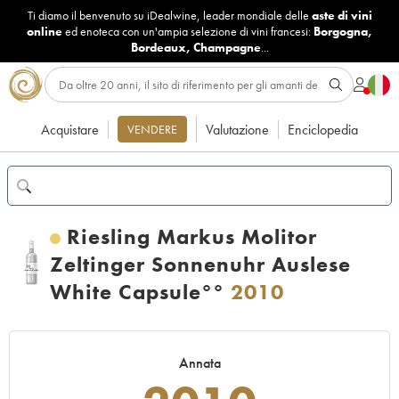
Ti diamo il benvenuto su iDealwine, leader mondiale delle
aste di vini
online
ed enoteca con un'ampia selezione di vini francesi:
Borgogna
,
Bordeaux
,
Champagne
...
Acquistare
Valutazione
Enciclopedia
VENDERE
Riesling Markus Molitor
Zeltinger Sonnenuhr Auslese
White Capsule°°
2010
Annata