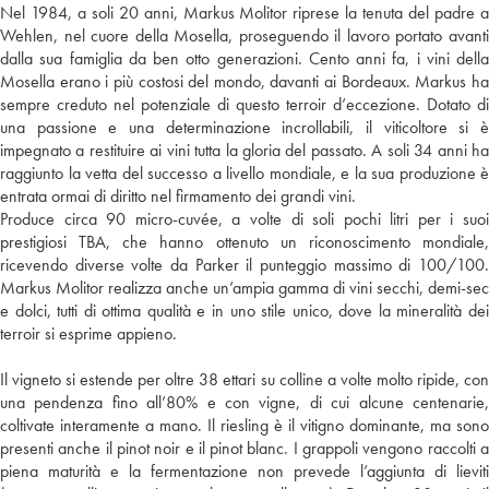
Nel 1984, a soli 20 anni, Markus Molitor riprese la tenuta del padre a
Wehlen, nel cuore della Mosella, proseguendo il lavoro portato avanti
dalla sua famiglia da ben otto generazioni. Cento anni fa, i vini della
Mosella erano i più costosi del mondo, davanti ai Bordeaux. Markus ha
sempre creduto nel potenziale di questo terroir d’eccezione. Dotato di
una passione e una determinazione incrollabili, il viticoltore si è
impegnato a restituire ai vini tutta la gloria del passato. A soli 34 anni ha
raggiunto la vetta del successo a livello mondiale, e la sua produzione è
entrata ormai di diritto nel firmamento dei grandi vini.
Produce circa 90 micro-cuvée, a volte di soli pochi litri per i suoi
prestigiosi TBA, che hanno ottenuto un riconoscimento mondiale,
ricevendo diverse volte da Parker il punteggio massimo di 100/100.
Markus Molitor realizza anche un’ampia gamma di vini secchi, demi-sec
e dolci, tutti di ottima qualità e in uno stile unico, dove la mineralità dei
terroir si esprime appieno.
Il vigneto si estende per oltre 38 ettari su colline a volte molto ripide, con
una pendenza fino all’80% e con vigne, di cui alcune centenarie,
coltivate interamente a mano. Il riesling è il vitigno dominante, ma sono
presenti anche il pinot noir e il pinot blanc. I grappoli vengono raccolti a
piena maturità e la fermentazione non prevede l’aggiunta di lieviti