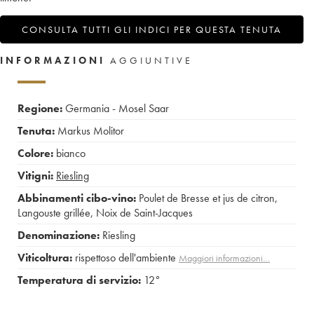
CONSULTA TUTTI GLI INDICI PER QUESTA TENUTA
INFORMAZIONI
AGGIUNTIVE
Regione:
Germania - Mosel Saar
Tenuta:
Markus Molitor
Colore:
bianco
Vitigni:
Riesling
Abbinamenti cibo-vino:
Poulet de Bresse et jus de citron
,
Langouste grillée
,
Noix de Saint-Jacques
Denominazione:
Riesling
Viticoltura:
rispettoso dell'ambiente
Maggiori informazioni…
Temperatura di servizio:
12°