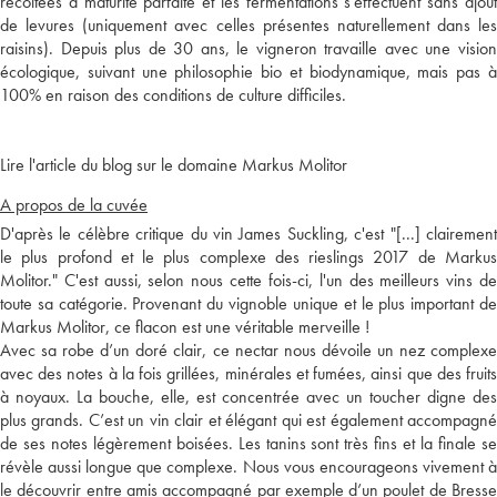
récoltées à maturité parfaite et les fermentations s'effectuent sans ajout
de levures (uniquement avec celles présentes naturellement dans les
raisins). Depuis plus de 30 ans, le vigneron travaille avec une vision
écologique, suivant une philosophie bio et biodynamique, mais pas à
100% en raison des conditions de culture difficiles.
Lire l'article du blog sur le domaine Markus Molitor
A propos de la cuvée
D'après le célèbre critique du vin James Suckling, c'est "[...] clairement
le plus profond et le plus complexe des rieslings 2017 de Markus
Molitor." C'est aussi, selon nous cette fois-ci, l'un des meilleurs vins de
toute sa catégorie. Provenant du vignoble unique et le plus important de
Markus Molitor, ce flacon est une véritable merveille !
Avec sa robe d’un doré clair, ce nectar nous dévoile un nez complexe
avec des notes à la fois grillées, minérales et fumées, ainsi que des fruits
à noyaux. La bouche, elle, est concentrée avec un toucher digne des
plus grands. C’est un vin clair et élégant qui est également accompagné
de ses notes légèrement boisées. Les tanins sont très fins et la finale se
révèle aussi longue que complexe. Nous vous encourageons vivement à
le découvrir entre amis accompagné par exemple d’un poulet de Bresse