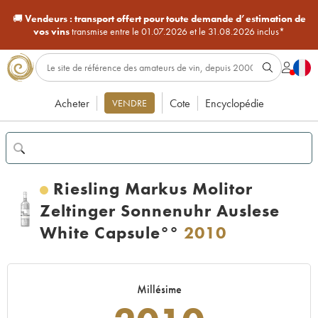
🚚
Vendeurs :
transport offert pour toute demande d’estimation de
vos vins
transmise entre le 01.07.2026 et le 31.08.2026 inclus*
Acheter
Cote
Encyclopédie
VENDRE
Riesling Markus Molitor
Zeltinger Sonnenuhr Auslese
White Capsule°°
2010
Millésime