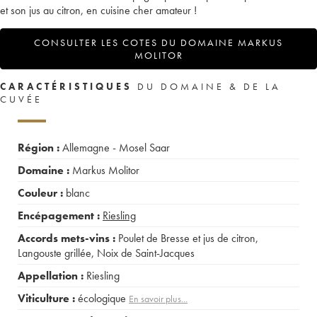
et son jus au citron, en cuisine cher amateur !
CONSULTER LES COTES DU DOMAINE MARKUS
MOLITOR
CARACTÉRISTIQUES
DU DOMAINE & DE LA
CUVÉE
Région :
Allemagne - Mosel Saar
Domaine :
Markus Molitor
Couleur :
blanc
Encépagement :
Riesling
Accords mets-vins :
Poulet de Bresse et jus de citron
,
Langouste grillée
,
Noix de Saint-Jacques
Appellation :
Riesling
Viticulture :
écologique
En savoir plus...