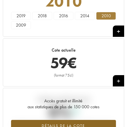
2010
2019
2018
2016
2014
2010
2009
Cote actuelle
59
€
(format 75cl)
+
Tendance actuelle de la cote
Accès gratuit et illimité
0%
aux statistiques de plus de 150 000 cotes
Tendance à la hausse du millésime 2010 en 2026 par rapport à
DÉTAILS DE LA COTE