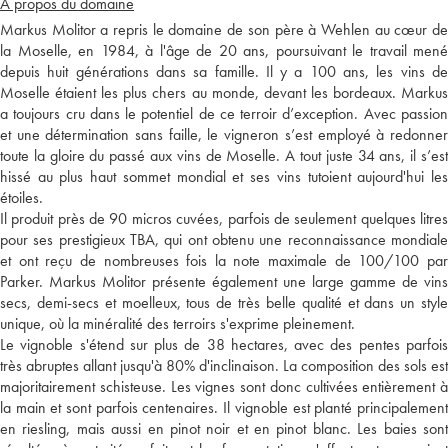
A propos du domaine
Markus Molitor a repris le domaine de son père à Wehlen au cœur de
la Moselle, en 1984, à l'âge de 20 ans, poursuivant le travail mené
depuis huit générations dans sa famille. Il y a 100 ans, les vins de
Moselle étaient les plus chers au monde, devant les bordeaux. Markus
a toujours cru dans le potentiel de ce terroir d’exception. Avec passion
et une détermination sans faille, le vigneron s’est employé à redonner
toute la gloire du passé aux vins de Moselle. A tout juste 34 ans, il s’est
hissé au plus haut sommet mondial et ses vins tutoient aujourd'hui les
étoiles.
Il produit près de 90 micros cuvées, parfois de seulement quelques litres
pour ses prestigieux TBA, qui ont obtenu une reconnaissance mondiale
et ont reçu de nombreuses fois la note maximale de 100/100 par
Parker. Markus Molitor présente également une large gamme de vins
secs, demi-secs et moelleux, tous de très belle qualité et dans un style
unique, où la minéralité des terroirs s'exprime pleinement.
Le vignoble s'étend sur plus de 38 hectares, avec des pentes parfois
très abruptes allant jusqu'à 80% d'inclinaison. La composition des sols est
majoritairement schisteuse. Les vignes sont donc cultivées entièrement à
la main et sont parfois centenaires. Il vignoble est planté principalement
en riesling, mais aussi en pinot noir et en pinot blanc. Les baies sont